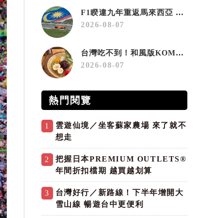
F1睽違九年重返馬來西亞 三大國際賽事打造10月運動旅遊熱潮 賽車、自行車、路跑同週登場
2026-08-07
台灣吃不到！和風版KOMEDA咖啡讓你吃遍名古屋在地美食
2026-08-07
熱門閱覽
雲遊仙境／坐客蘇家農場 來了就不
1
想走
把握日本PREMIUM OUTLETS®
2
年間折扣檔期 越買越划算
台灣好行／新路線！下半年增開大
3
雪山線 暢遊台中更便利