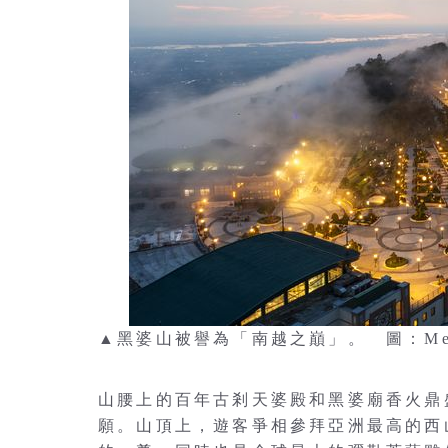
▲黑婆山被譽為「南越之巔」。 圖：Media 
山腰上的百年古剎天婆殿和黑婆廟香火鼎
願。山頂上，遊客爭相參拜亞洲最高的西