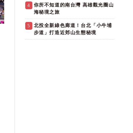
你所不知道的南台灣 高雄觀光圈山
4
海秘境之旅
北投全新綠色廊道！台北「小牛埔
5
步道」打造近郊山生態秘境