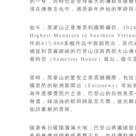
的一尊，同時也是全球最大的彌勒菩薩雕
浸在佛教文化中，感受新年伊始的寧靜與
如今，黑婆山正逐漸受到國際矚目。202
Highest Mountain in Souther
作的415,000多幅作品中脫穎而出，
捕捉到雲霧繚繞的巴登山頂與西部大山佛像
塞特宮（Somerset House）展出，
當時，黑婆山的驚世之美震撼國際，包括
國里昂的歐洲新聞台（Euronews）
為年度獲獎照片之首。巴登山的自然美景
無遺，綠油油的稻田綿延至天際，波光粼
如詩畫般的景致。
隨著春日暖陽灑滿大地，巴登山將繼續迎
春廟會將持續整個農曆正月，包括彌勒佛節