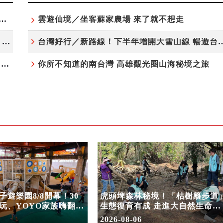
夏日探索趣！結合科學、農場與自然的親子小旅行
雲遊仙境／坐客蘇家農場 來了就不想走
高雄最大親子遊樂園8/8開幕！30項設施免費玩、YOYO家族嗨翻暑假
台灣好行／新路線！下半年增開大雪
虎頭埤森林秘境！「枯樹籬步道」生態復育有成 走進大自然生命教室
你所不知道的南台灣 高雄觀光圈山海秘境之旅
遊樂園8/8開幕！30
虎頭埤森林秘境！「枯樹籬步道
玩、YOYO家族嗨翻暑
生態復育有成 走進大自然生命教
室
2026-08-06