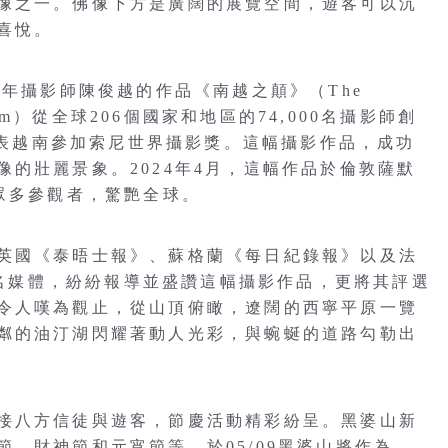
像之一。佛像下方是廣闊的展覽空間，遊客可以沉
喜悅。
4年攝影師陳俊越的作品《南越之顛》（The
n Vietnam）從全球206個國家和地區的74,000名攝影師創
並代表越南參加索尼世界攝影獎。這幅攝影作品，成功
的壯麗景象。2024年4月，這幅作品於倫敦薩默
吸引眾多參觀者，驚艷全球。
英國《泰晤士報》、蘇格蘭《每日紀錄報》以及法
等知名媒體，紛紛報導並盛讚這幅攝影作品，更將其評選
令人嘆為觀止，從山頂俯瞰，遼闊的西寧平原一覽
粼的油汀湖閃耀著動人光彩，與蜿蜒的道路勾勒出
接八方信徒與遊客，節慶活動精彩紛呈。黑婆山新
、財神節和元宵節等。於05/09黑婆山將作為