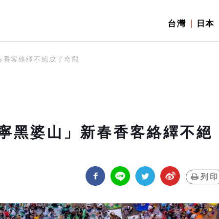
台灣
日本
春香客絡繹不絕成了奇觀
寧黑婆山」新春香客絡繹不絕
列印