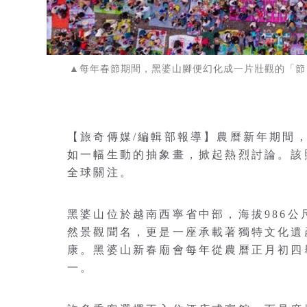
▲每年春節期間，黑婆山腳便幻化成一片壯觀的「節日露營地」
【旅奇傳媒/編輯部報導】農曆新年期間
如一幅生動的抽象畫，掀起熱烈討論。該
全球關注。
黑婆山位於越南西寧省中部，海拔986
然景觀聞名，更是一座承載著獨特文化遺
康。黑婆山新春廟會每年從農曆正月初四
一。