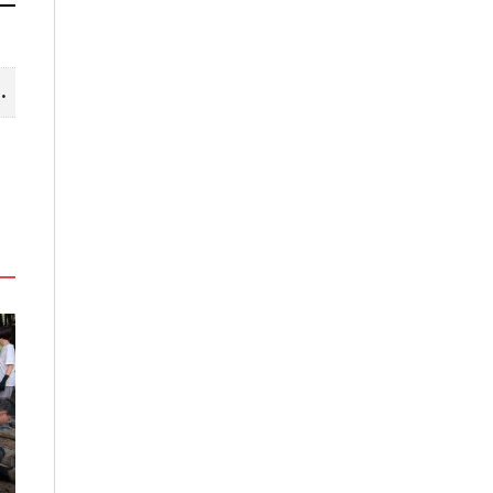
山線 暢遊台中更便利
」
嘉義鹿草夏日探索趣！結合科學、
高雄最大親子遊樂
農場與自然的親子小旅行
項設施免費玩、
假
2026-08-07
2026-08-06