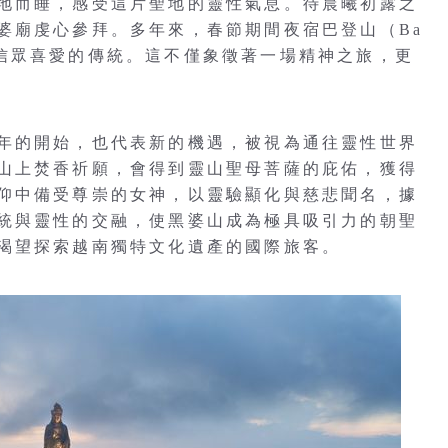
地而睡，感受這片聖地的靈性氣息。待晨曦初露之
婆廟虔心參拜。多年來，春節期間夜宿巴登山（Ba
項深受信眾喜愛的傳統。這不僅象徵著一場精神之旅，更
年的開始，也代表新的機遇，被視為通往靈性世界
山上焚香祈願，會得到靈山聖母菩薩的庇佑，獲得
仰中備受尊崇的女神，以靈驗顯化與慈悲聞名，據
統與靈性的交融，使黑婆山成為極具吸引力的朝聖
渴望探索越南獨特文化遺產的國際旅客。