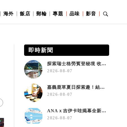
海外
飯店
郵輪
專題
品味
影音
即時新聞
探索瑞士格勞賓登秘境 收藏六種阿爾卑斯夏日療癒之旅
2026-08-07
嘉義鹿草夏日探索趣！結合科學、農場與自然的親子小旅行
2026-08-07
ANAｘ吉伊卡哇揭幕全新彩繪機「Chiikawa JET」
2026-08-07