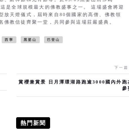
，這是全球規模最大的佛教盛事之一。 這場盛會將迎
型放天燈儀式，屆時來自80個國家的高僧、佛教領
名佛教信徒齊聚一堂，共同參與這場莊嚴盛典。
西寧
黑婆山
巴登山
下一篇
賞櫻兼賞景 日月潭環湖路跑逾3000國內外跑
參
熱門新聞