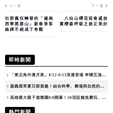
上一篇
下一篇
社群瘋狂轉發的「越南
八仙山櫻花迎春盛放
西寧黑婆山」新春香客
賞櫻森呼吸之旅正美好
絡繹不絕成了奇觀
即時新聞
「東北角外澳月夜」8/22-8/23浪漫登場 串聯五漁村、音樂、市集、火舞與慢旅共度夏夜
嘉義鹿草夏日探索趣！結合科學、農場與自然的親子小旅行
高雄最大親子遊樂園8/8開幕！30項設施免費玩、YOYO家族嗨翻暑假
熱門新聞