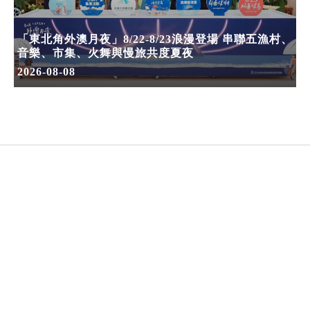
「東北角外澳月夜」8/22-8/23浪漫登場 串聯五漁村、
音樂、市集、火舞與慢旅共度夏夜
2026-08-08