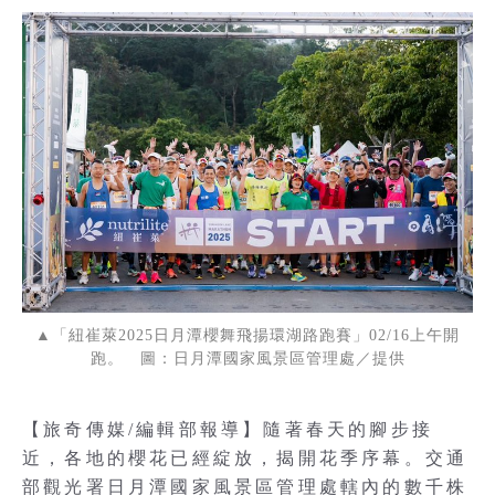
▲「紐崔萊2025日月潭櫻舞飛揚環湖路跑賽」02/16上午開
跑。 圖：日月潭國家風景區管理處／提供
【旅奇傳媒/編輯部報導】隨著春天的腳步接
近，各地的櫻花已經綻放，揭開花季序幕。交通
部觀光署日月潭國家風景區管理處轄內的數千株