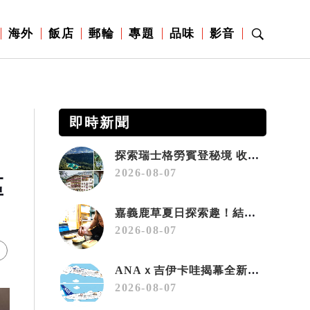
海外
飯店
郵輪
專題
品味
影音
即時新聞
探索瑞士格勞賓登秘境 收藏六種阿爾卑斯夏日療癒之旅
2026-08-07
區
嘉義鹿草夏日探索趣！結合科學、農場與自然的親子小旅行
2026-08-07
ANAｘ吉伊卡哇揭幕全新彩繪機「Chiikawa JET」
2026-08-07