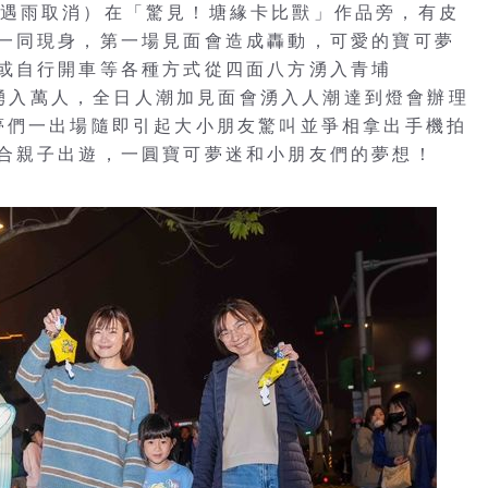
19:00（遇雨取消）在「驚見！塘緣卡比獸」作品旁，有皮
一同現身，第一場見面會造成轟動，可愛的寶可夢
或自行開車等各種方式從四面八方湧入青埔
瞬間湧入萬人，全日人潮加見面會湧入人潮達到燈會辦理
夢們一出場隨即引起大小朋友驚叫並爭相拿出手機拍
合親子出遊，一圓寶可夢迷和小朋友們的夢想！