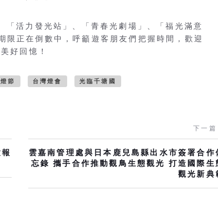
」、「活力發光站」、「青春光劇場」、「福光滿意
期限正在倒數中，呼籲遊客朋友們把握時間，歡迎
的美好回憶！
燈節
台灣燈會
光臨千塘國
下一篇
放報
雲嘉南管理處與日本鹿兒島縣出水市簽署合作
忘錄 攜手合作推動觀鳥生態觀光 打造國際生
觀光新典