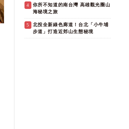
你所不知道的南台灣 高雄觀光圈山
4
海秘境之旅
北投全新綠色廊道！台北「小牛埔
5
步道」打造近郊山生態秘境