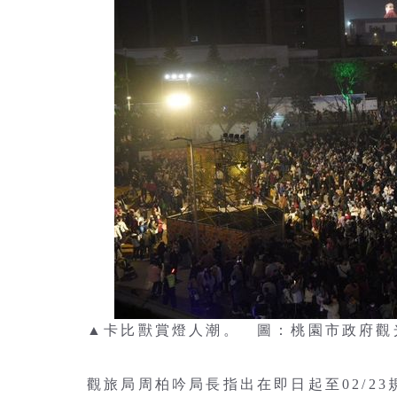
▲卡比獸賞燈人潮。 圖：桃園市政府觀
觀旅局周柏吟局長指出在即日起至02/2