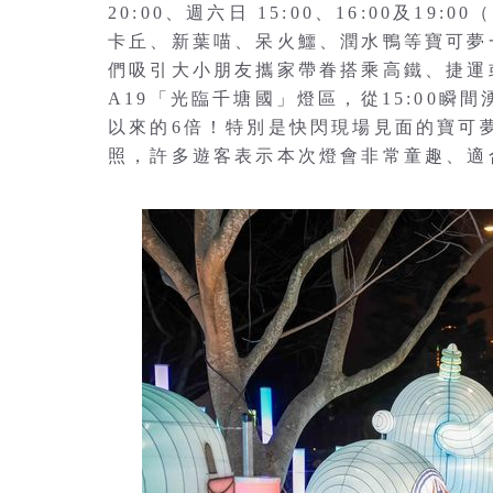
20:00、週六日 15:00、16:00及
卡丘、新葉喵、呆火鱷、潤水鴨等寶可夢
們吸引大小朋友攜家帶眷搭乘高鐵、捷運
A19「光臨千塘國」燈區，從15:00
以來的6倍！特別是快閃現場見面的寶可
照，許多遊客表示本次燈會非常童趣、適