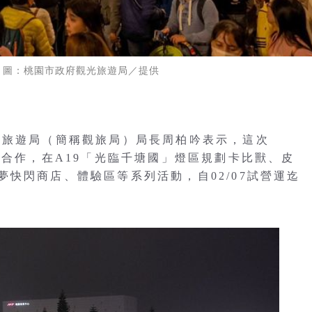
 圖：桃園市政府觀光旅遊局／提供
光旅遊局（簡稱觀旅局）局長周柏吟表示，這次
夢合作，在A19「光臨千塘國」燈區規劃卡比獸、皮
快閃商店、體驗區等系列活動，自02/07試營運迄