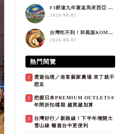
F1睽違九年重返馬來西亞 三大國際賽事打造10月運動旅遊熱潮 賽車、自行車、路跑同週登場
2026-08-07
台灣吃不到！和風版KOMEDA咖啡讓你吃遍名古屋在地美食
2026-08-07
熱門閱覽
雲遊仙境／坐客蘇家農場 來了就不
1
想走
把握日本PREMIUM OUTLETS®
2
年間折扣檔期 越買越划算
台灣好行／新路線！下半年增開大
3
雪山線 暢遊台中更便利