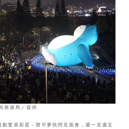
光旅遊局／提供
3規劃驚喜彩蛋－寶可夢快閃見面會，週一至週五