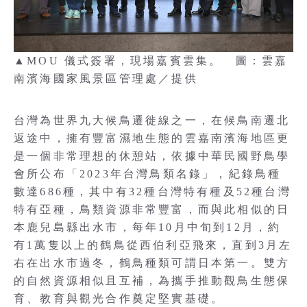
▲MOU 儀式簽署，現場嘉賓雲集。 圖：雲嘉
南濱海國家風景區管理處／提供
台灣為世界九大候鳥遷徙線之一，在候鳥南遷北
返途中，擁有豐富濕地生態的雲嘉南濱海地區更
是一個非常理想的休憩站，依據中華民國野鳥學
會所公布「2023年台灣鳥類名錄」，紀錄鳥種
數達686種，其中有32種台灣特有種及52種台灣
特有亞種，鳥類資源非常豐富，而與此相似的日
本鹿兒島縣出水市，每年10月中旬到12月，約
有1萬隻以上的鶴鳥從西伯利亞飛來，直到3月左
右在出水市過冬，鶴鳥種類可謂日本第一。雙方
的自然資源相似且互補，為攜手推動觀鳥生態保
育、教育與觀光合作奠定堅實基礎。