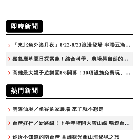
即時新聞
「東北角外澳月夜」8/22-8/23浪漫登場 串聯五漁村、音樂、市集、火舞與慢旅共度夏夜
嘉義鹿草夏日探索趣！結合科學、農場與自然的親子小旅行
高雄最大親子遊樂園8/8開幕！30項設施免費玩、YOYO家族嗨翻暑假
熱門新聞
雲遊仙境／坐客蘇家農場 來了就不想走
台灣好行／新路線！下半年增開大雪山線 暢遊台中更便利
你所不知道的南台灣 高雄觀光圈山海秘境之旅