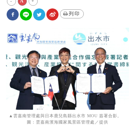
-
A
+
列印
▲雲嘉南管理處與日本鹿兒島縣出水市 MOU 簽署合影。
圖：雲嘉南濱海國家風景區管理處／提供