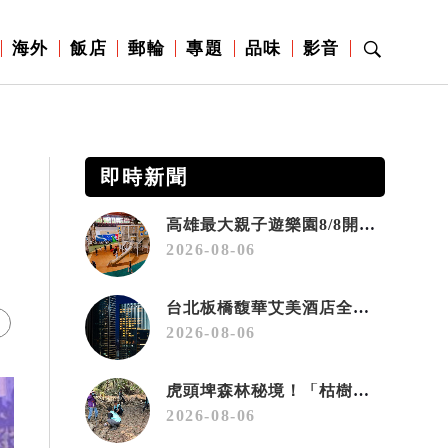
海外
飯店
郵輪
專題
品味
影音
即時新聞
高雄最大親子遊樂園8/8開幕！30項設施免費玩、YOYO家族嗨翻暑假
2026-08-06
台北板橋馥華艾美酒店全新開幕 感官藝術策展打造旅居新風格
2026-08-06
虎頭埤森林秘境！「枯樹籬步道」生態復育有成 走進大自然生命教室
2026-08-06