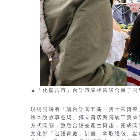
▲「化龍吉市」台語市集相當適合親子同
現場同時有「講台語闖五關：勇士來贊聲
繪本說故事爸媽、獨立書店與傳統工藝團
方式闖關，熟悉台語並產生興趣，完成闖
文化部「台語家庭」計畫，拿取禮包、點