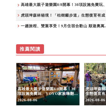
一趟旅程、雙重享受！9
推薦閱讀
住宿合
高雄最大親子遊樂園8/8開幕！30
虎頭埤森林
園
項設施免費玩、YOYO家族嗨翻暑
生態復育有
假
室
2026-08-06
2026-08-06