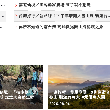
高雄最大親子遊樂園8/8開幕！30項設施免費玩、YOYO家族嗨翻暑假
雲遊仙境／坐客蘇家農場 來了就不想走
虎頭埤森林秘境！「枯樹籬步道」生態復育有成 走進大自然生命教室
台灣好行／新路線！下半年增開大雪
月住宿合歡山 順遊奧萬大10元優惠入園
你所不知道的南台灣 高雄觀光圈山海秘境之旅
秘境！「枯樹籬步道」
一趟旅程、雙重享受！9月住宿合
成 走進大自然生命教
歡山 順遊奧萬大10元優惠入園
2026-08-06