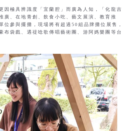
更因極具辨識度「宜蘭腔」而廣為人知，「化龍吉
推廣、在地青創、飲食小吃、藝文展演、教育推
單位參與擺攤，現場將有超過50組品牌攤位展售，
豪布袋戲、遇禔唸歌傳唱藝術團、游阿媽樂團等台