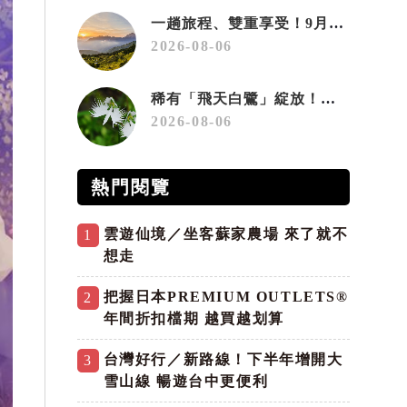
一趟旅程、雙重享受！9月住宿合歡山 順遊奧萬大10元優惠入園
2026-08-06
稀有「飛天白鷺」綻放！神戶六甲高山植物園「鷺草」珍貴現身
2026-08-06
熱門閱覽
雲遊仙境／坐客蘇家農場 來了就不
1
想走
把握日本PREMIUM OUTLETS®
2
年間折扣檔期 越買越划算
台灣好行／新路線！下半年增開大
3
雪山線 暢遊台中更便利