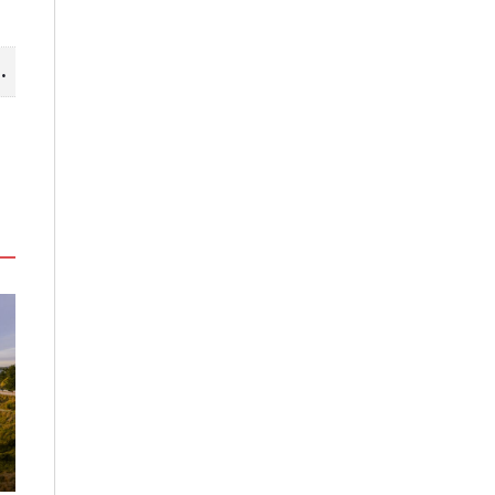
山線 暢遊台中更便利
高雄最大親子遊樂園8/8開幕！30
虎頭埤森林秘境
項設施免費玩、YOYO家族嗨翻暑
生態復育有成 
假
室
2026-08-06
2026-08-06