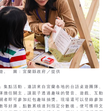
遊。 圖：宜蘭縣政府／提供
」集點活動，邀請來自宜蘭各地的台語桌遊團隊、
隊擔任關主，讓親子透過趣味的聲音、遊戲、互動
關者即可參加紅包趣味抽獎。現場還可以登錄參加
數等好康，點數累積達到指定分數後，便可獲得文