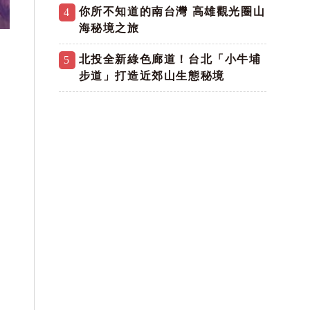
你所不知道的南台灣 高雄觀光圈山
4
海秘境之旅
北投全新綠色廊道！台北「小牛埔
5
步道」打造近郊山生態秘境