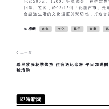
化部500元、1200元等獎勵金，在輕
回饋。遊客可於03/15到「化龍吉市」
台語過生活的文化溫度與親切感，打造台
標籤
市集
文化
親子
宜蘭
上一篇
瑞里紫藤花季燦放 住宿送紀念杯 平日加碼
驗活動
即時新聞