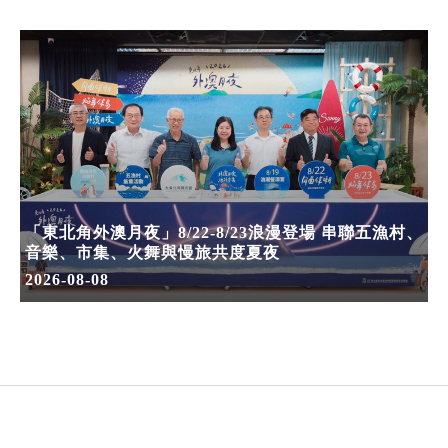
「東北角外澳月夜」8/22-8/23浪漫登場 串聯五漁村、
音樂、市集、火舞與慢旅共度夏夜
2026-08-08