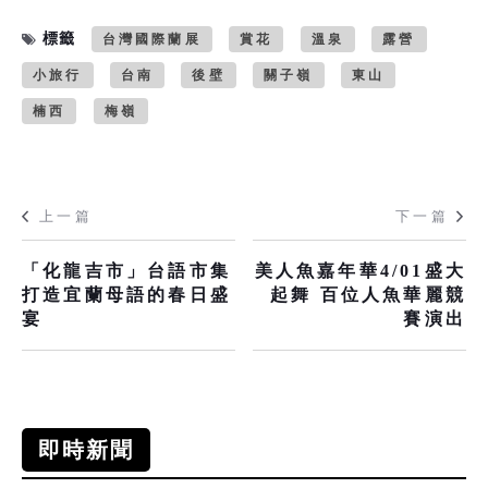
標籤
台灣國際蘭展
賞花
溫泉
露營
小旅行
台南
後壁
關子嶺
東山
楠西
梅嶺
上一篇
下一篇
「化龍吉市」台語市集
美人魚嘉年華4/01盛大
打造宜蘭母語的春日盛
起舞 百位人魚華麗競
宴
賽演出
即時新聞