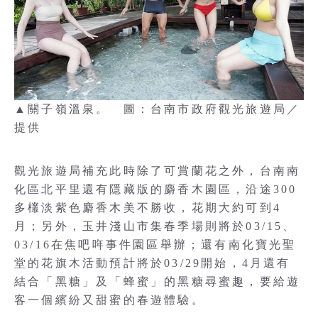
▲關子嶺溫泉。 圖：台南市政府觀光旅遊局／
提供
觀光旅遊局補充此時除了可賞蘭花之外，台南南
化區北平里還有隱藏版的麝香木園區，沿途300
多欉淡紫色麝香木美不勝收，花期大約可到4
月；另外，玉井淺山市集春季場則將於03/15、
03/16在焦吧哖事件園區舉辦；還有南化寶光聖
堂的花旗木活動預計將於03/29開始，4月還有
結合「黑糖」及「蜂蜜」的黑糖尋蜜趣，要給遊
客一個繽紛又甜蜜的春遊體驗。