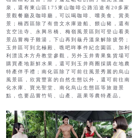
泉，還有東山區175東山咖啡公路沿途有20多家
景觀餐廳及咖啡廳，可以喝咖啡、嚐美食、賞美
景；楠西區除了有曾文水庫遊船、餵山豬，還有
玄空法寺、永興吊橋、梅嶺風景區則可登山看美
景品嘗梅子雞湯，下山再到龜丹溫泉解除疲勞；
玉井區可到北極殿、噍吧哖事件紀念園區、加利
利漂流木方舟教堂參觀，另外玉井青果集貨場可
購買產地新鮮水果，還可到玉井商圈採購在地農
特產伴手禮；南化區除了可前往風景秀麗的烏山
風景區，欣賞豐富的自然生態以外，還可前往南
化水庫、寶光聖堂、南化烏山生態區等旅遊景
點，也要品嘗竹筍、山產、蔬果等農特產品。