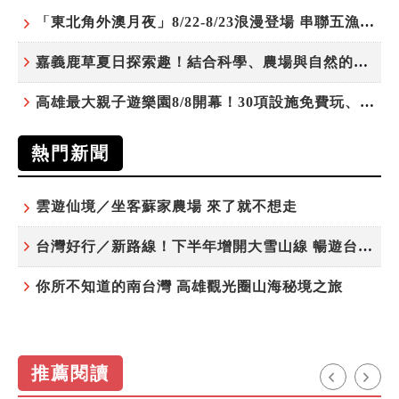
「東北角外澳月夜」8/22-8/23浪漫登場 串聯五漁村、音樂、市集、火舞與慢旅共度夏夜
嘉義鹿草夏日探索趣！結合科學、農場與自然的親子小旅行
高雄最大親子遊樂園8/8開幕！30項設施免費玩、YOYO家族嗨翻暑假
熱門新聞
雲遊仙境／坐客蘇家農場 來了就不想走
台灣好行／新路線！下半年增開大雪山線 暢遊台中更便利
你所不知道的南台灣 高雄觀光圈山海秘境之旅
推薦閱讀