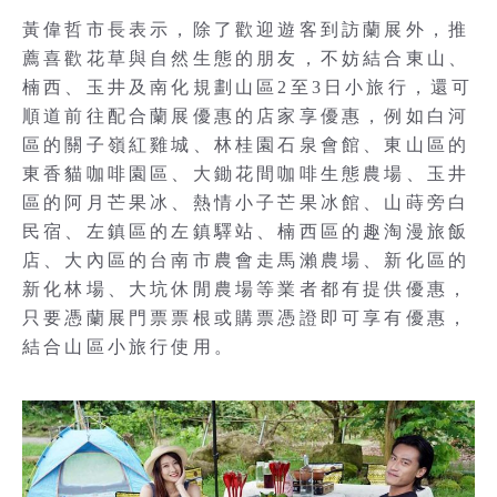
黃偉哲市長表示，除了歡迎遊客到訪蘭展外，推
薦喜歡花草與自然生態的朋友，不妨結合東山、
楠西、玉井及南化規劃山區2至3日小旅行，還可
順道前往配合蘭展優惠的店家享優惠，例如白河
區的關子嶺紅雞城、林桂園石泉會館、東山區的
東香貓咖啡園區、大鋤花間咖啡生態農場、玉井
區的阿月芒果冰、熱情小子芒果冰館、山蒔旁白
民宿、左鎮區的左鎮驛站、楠西區的趣淘漫旅飯
店、大內區的台南市農會走馬瀨農場、新化區的
新化林場、大坑休閒農場等業者都有提供優惠，
只要憑蘭展門票票根或購票憑證即可享有優惠，
結合山區小旅行使用。