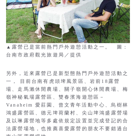
▲露營已是當前熱門戶外遊憩活動之一。 圖：
台南市政府觀光旅遊局／提供
另外，近來露營已是新型態熱門戶外遊憩活動之
一， 目前台南有虎頭埤風景區、岩前18露營
場、走馬瀨休閒農場、關子嶺開心休閒農場、梅
嶺神秘氣場露營區、雙春濱海遊憩區－
Vanaheim 愛莊園、曾文青年活動中心、烏樹林
鴻盛露營區、德元埤荷蘭村、尖山埤鴻盛露營場
及以琳露營地等多處依規定設置並完成登記的合
法露營場地，也推薦喜愛露營的朋友不要錯過台