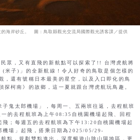
大的海岸砂丘。 圖：鳥取縣觀光交流局國際觀光誘客課／提供
民眾，又有直飛的新航點可以探索了!! 台灣虎航將
鳥取 (米子)」的全新航線！令人好奇的鳥取是個怎樣的
觀，還有號稱日本最美的星空，以及入口即化的鳥
偵探柯南》的故鄉，這一夏就跟台灣虎航玩鳥趣。
「米子鬼太郎機場」，每周一、五兩班往返，去程航班
。每週一的去程航班為上午08:35自桃園機場起飛、回程
起飛；每週五的去程航班為下午13:20自桃園機場起
場」起飛，搭乘日期為2025/05/29-
、岡山航點，規劃雙點進出，深度暢遊山陰山陽地區，更