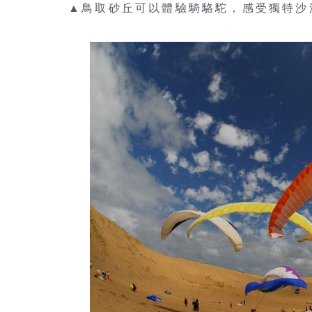
▲鳥取砂丘可以體驗騎駱駝，感受獨特沙漠風情