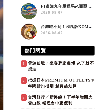
F1睽違九年重返馬來西亞 三大國際賽事打造10月運動旅遊熱潮 賽車、自行車、路跑同週登場
2026-08-07
台灣吃不到！和風版KOMEDA咖啡讓你吃遍名古屋在地美食
2026-08-07
熱門閱覽
雲遊仙境／坐客蘇家農場 來了就不
1
想走
把握日本PREMIUM OUTLETS®
2
年間折扣檔期 越買越划算
台灣好行／新路線！下半年增開大
3
雪山線 暢遊台中更便利