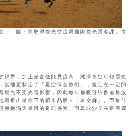
動。 圖：鳥取縣觀光交流局國際觀光誘客課／提
的視野，加上光害低能見度高，純淨夜空可輕易觀
，當地更制定了「星空保全條例」，規定在一定的
留星光不受光害影響，因此每年都吸引許多追星族
地還推出星空下的稻米品牌－「星空舞」。而最佳
境擁抱滿天星河的奇幻感受，而鳥取沙丘在銀河輝