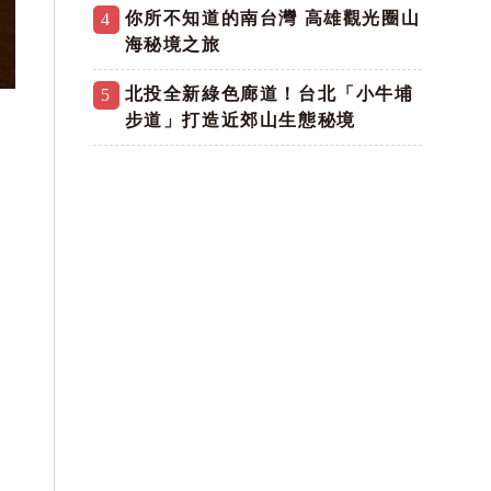
你所不知道的南台灣 高雄觀光圈山
4
海秘境之旅
北投全新綠色廊道！台北「小牛埔
5
步道」打造近郊山生態秘境