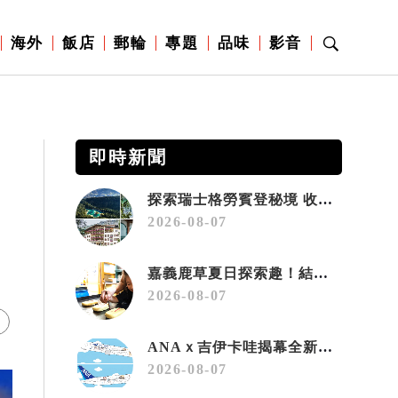
海外
飯店
郵輪
專題
品味
影音
即時新聞
探索瑞士格勞賓登秘境 收藏六種阿爾卑斯夏日療癒之旅
2026-08-07
航
嘉義鹿草夏日探索趣！結合科學、農場與自然的親子小旅行
2026-08-07
ANAｘ吉伊卡哇揭幕全新彩繪機「Chiikawa JET」
2026-08-07