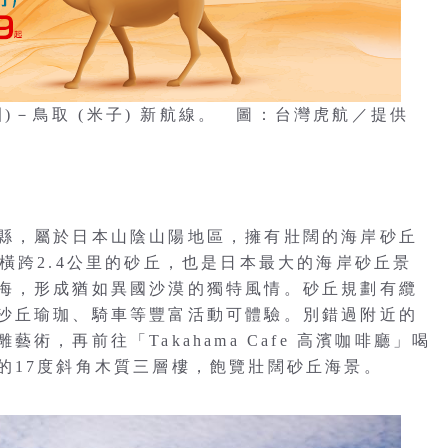
園)－鳥取 (米子) 新航線。 圖：台灣虎航／提供
縣，屬於日本山陰山陽地區，擁有壯闊的海岸砂丘
橫跨2.4公里的砂丘，也是日本最大的海岸砂丘景
海，形成猶如異國沙漠的獨特風情。砂丘規劃有纜
沙丘瑜珈、騎車等豐富活動可體驗。別錯過附近的
，再前往「Takahama Cafe 高濱咖啡廳」喝
的17度斜角木質三層樓，飽覽壯闊砂丘海景。