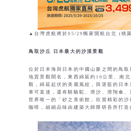
▲台灣虎航將於05/29獨家開航台北 (桃
鳥取沙丘 日本最大的沙漠景觀
位於日本海與日本的中國山脈之間的鳥取
地質景觀聞名，東西綿延約16公里、南北
觀，綿延起伏的美麗風紋，與湛藍的日本
車可直達，還有騎駱駝、滑沙、滑翔傘、
世界唯一的「砂之美術館」欣賞精彩的沙雕藝術
咖啡，細細品味由建築大師隈研吾所打造