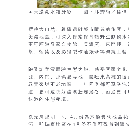
▲美濃湖水雉身影。 圖：邱秀梅／提供
嚮往大自然、希望遠離城市喧囂的旅客，
美濃地區，可深入探索保育類野生動物水
更可順遊客家文物館、美濃窯、東門樓、
茶、藍染以及彩繪製作油紙傘等傳統工藝
除造訪美濃體驗生態之旅、感受客家文化
源、內門、那瑪夏等地，體驗東高雄的慢
龜寶來與不老地區，一年四季都可享受泡
道，更可遠眺荖濃溪壯麗溪谷，沿途更可
錯過的生態秘境。
觀光局說明，3、4月份為六龜寶來地區
節，那瑪夏地區在4月份不僅可觀賞到螢