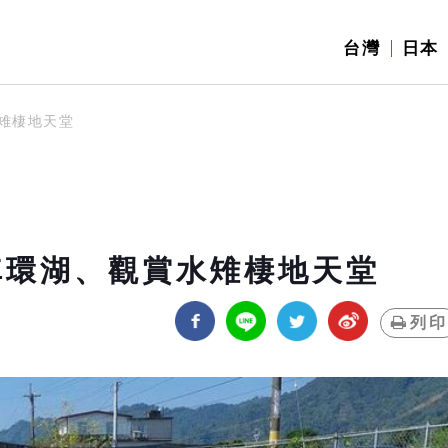
台灣
日本
雉棲地天堂
車環湖、觀賞水雉棲地天堂
列印