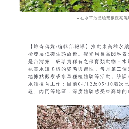
▲在水草池體驗漿板觀察濕
【旅奇傳媒/編輯部報導】推動東高雄永
極發展低碳生態旅遊。觀光局長高閔琳表
是台灣第二級珍貴稀有之保育類動物－水
觀賞水雉多樣的姿態與習性，每月第二個
地據點觀察或水草種植體驗等活動。該課
水雉復育工作；目前04/12及05/10
龜、內門等地區，深度體驗感受東高雄的