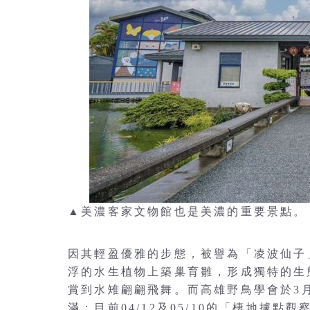
▲美濃客家文物館也是美濃的重要景點。
因其輕盈優雅的步態，被譽為「凌波仙子
浮的水生植物上築巢育雛，形成獨特的生
賞到水雉翩翩飛舞。而高雄野鳥學會於3
滿；目前04/12及05/10的「棲地據