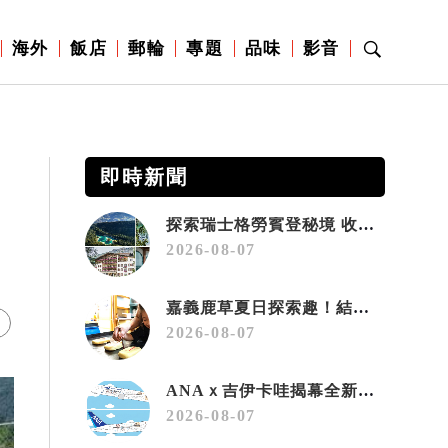
海外
飯店
郵輪
專題
品味
影音
即時新聞
探索瑞士格勞賓登秘境 收藏六種阿爾卑斯夏日療癒之旅
2026-08-07
嘉義鹿草夏日探索趣！結合科學、農場與自然的親子小旅行
2026-08-07
ANAｘ吉伊卡哇揭幕全新彩繪機「Chiikawa JET」
2026-08-07