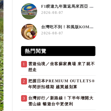
F1睽違九年重返馬來西亞 三大國際賽事打造10月運動旅遊熱潮 賽車、自行車、路跑同週登場
2026-08-07
台灣吃不到！和風版KOMEDA咖啡讓你吃遍名古屋在地美食
2026-08-07
熱門閱覽
雲遊仙境／坐客蘇家農場 來了就不
1
想走
把握日本PREMIUM OUTLETS®
2
年間折扣檔期 越買越划算
台灣好行／新路線！下半年增開大
3
雪山線 暢遊台中更便利