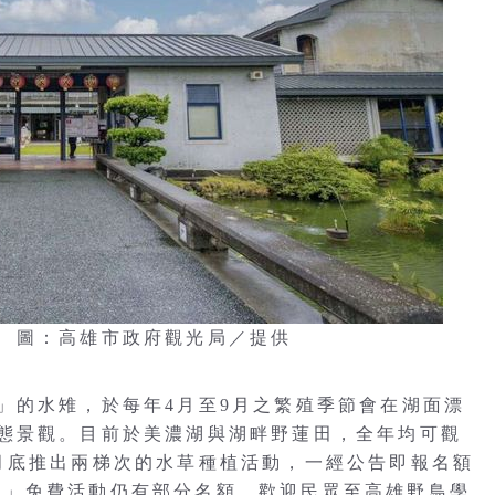
 圖：高雄市政府觀光局／提供
」的水雉，於每年4月至9月之繁殖季節會在湖面漂
態景觀。目前於美濃湖與湖畔野蓮田，全年均可觀
月底推出兩梯次的水草種植活動，一經公告即報名額
點觀察」免費活動仍有部分名額，歡迎民眾至高雄野鳥學