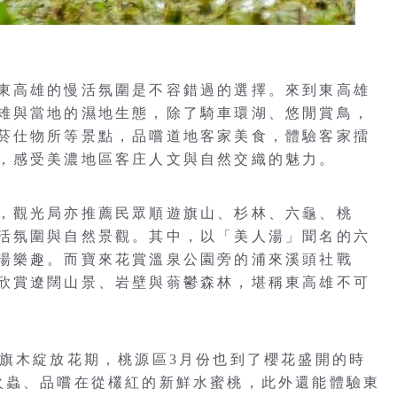
東高雄的慢活氛圍是不容錯過的選擇。來到東高雄
雉與當地的濕地生態，除了騎車環湖、悠閒賞鳥，
菸仕物所等景點，品嚐道地客家美食，體驗客家擂
，感受美濃地區客庄人文與自然交織的魅力。
，觀光局亦推薦民眾順遊旗山、杉林、六龜、桃
活氛圍與自然景觀。其中，以「美人湯」聞名的六
湯樂趣。而寶來花賞溫泉公園旁的浦來溪頭社戰
欣賞遼闊山景、岩壁與蓊鬱森林，堪稱東高雄不可
花旗木綻放花期，桃源區3月份也到了櫻花盛開的時
火蟲、品嚐在從欉紅的新鮮水蜜桃，此外還能體驗東