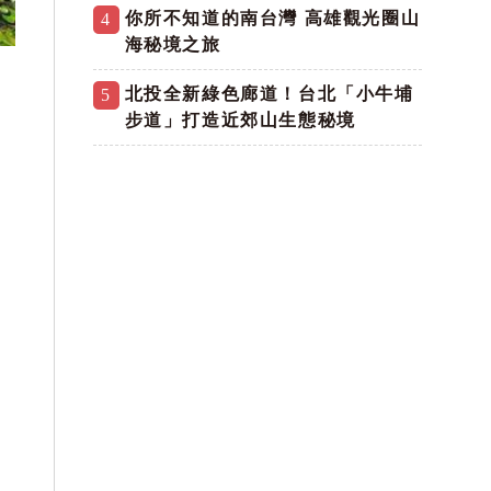
你所不知道的南台灣 高雄觀光圈山
4
海秘境之旅
北投全新綠色廊道！台北「小牛埔
5
步道」打造近郊山生態秘境