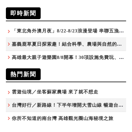
即時新聞
「東北角外澳月夜」8/22-8/23浪漫登場 串聯五漁村、音樂、市集、火舞與慢旅共度夏夜
嘉義鹿草夏日探索趣！結合科學、農場與自然的親子小旅行
高雄最大親子遊樂園8/8開幕！30項設施免費玩、YOYO家族嗨翻暑假
熱門新聞
雲遊仙境／坐客蘇家農場 來了就不想走
台灣好行／新路線！下半年增開大雪山線 暢遊台中更便利
你所不知道的南台灣 高雄觀光圈山海秘境之旅