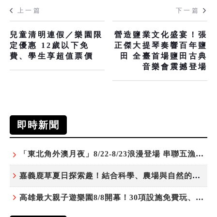
上一篇
下一篇
兒童清明連假／樂園限
營造鹽業文化盛宴！張
定優惠 12歲以下免
正傑大提琴奏響百年鹽
費、學生享超值票價
田 全臺首場鹽田古典
音樂會震撼登場
即時新聞
「東北角外澳月夜」8/22-8/23浪漫登場 串聯五漁村、音樂、市集、火舞與慢旅共度夏夜
嘉義鹿草夏日探索趣！結合科學、農場與自然的親子小旅行
高雄最大親子遊樂園8/8開幕！30項設施免費玩、YOYO家族嗨翻暑假