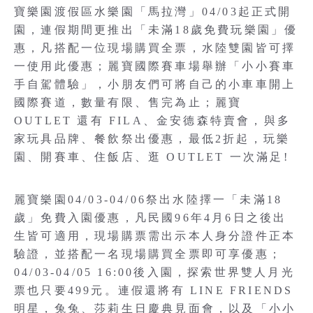
寶樂園渡假區水樂園「馬拉灣」04/03起正式開
園，連假期間更推出「未滿18歲免費玩樂園」優
惠，凡搭配一位現場購買全票，水陸雙園皆可擇
一使用此優惠；麗寶國際賽車場舉辦「小小賽車
手自駕體驗」，小朋友們可將自己的小車車開上
國際賽道，數量有限、售完為止；麗寶
OUTLET 還有 FILA、金安德森特賣會，與多
家玩具品牌、餐飲祭出優惠，最低2折起，玩樂
園、開賽車、住飯店、逛 OUTLET 一次滿足!
麗寶樂園04/03-04/06祭出水陸擇一「未滿18
歲」免費入園優惠，凡民國96年4月6日之後出
生皆可適用，現場購票需出示本人身分證件正本
驗證，並搭配一名現場購買全票即可享優惠；
04/03-04/05 16:00後入園，探索世界雙人月光
票也只要499元。連假還將有 LINE FRIENDS
明星，兔兔、莎莉生日慶典見面會，以及「小小