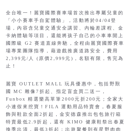
全台唯一！麗寶國際賽車場首次推出專屬兒童的
「小小賽車手自駕體驗」，活動將於04/04登
場，內容含兒童交通安全講習、內輪差課程、金
卡納體驗等項目，還能將孩子自己的小車車開上
國際級 G2 賽道直線奔馳，全程由麗寶國際賽車
場專業團隊指導，藉遊戲推廣道路安全，費用
2,399元/人 (原價2,999元)，名額有限，售完為
止！
麗寶 OUTLET MALL 玩具優惠中，包括野獸
國 MC 雕像7折起、指定盲盒買二送一，
Funbox 精選樂高單筆2000元折200元；全家大
小連假來挖寶！FILA 運動用品特賣會，春夏服
飾與鞋款全面2折起，金安德森推出包包旅行箱
特賣最低2.9折起，還有 KIMO 健康鞋祭出春夏
換季出清，最低3折起；出遊聚餐則有星野肉肉