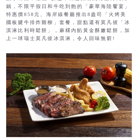
鍋，不限平假日和牛吃到飽的「豪華海陸饗宴」
特惠價858元、海岸線餐廳推出8盎司「火烤美
國板腱牛排炸雞柳」套餐，甜點還有莫凡彼「冰
淇淋比利時鬆餅」，麻糬內餡黃金酥嫩鬆餅，加
上一球瑞士莫凡彼冰淇淋，令人回味無窮!