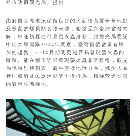
雄市政府觀光局／提供
由於觀音湖現況保留良好的大面積高覆蓋草地以
及豐富的螺貝類食物來源，相當受到臺灣窗螢青
睞，每逢初夏便可見螢火蟲身影，經觀光局委託
中山大學團隊2024年調查，臺灣窗螢數量有增
加的趨勢，7~10月期間更是容易發現螢火蟲的
蹤跡。能在都市近郊發現螢火蟲非常難得，觀光
局也特別特劃設一處生態棲地潛力區，減少人為
管理修剪及民眾活動等干擾行為，積極營造友善
的窗螢生態棲地。