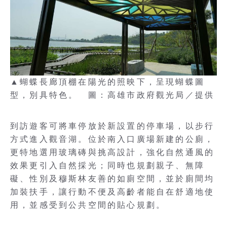
▲蝴蝶長廊頂棚在陽光的照映下，呈現蝴蝶圖
型，別具特色。 圖：高雄市政府觀光局／提供
到訪遊客可將車停放於新設置的停車場，以步行
方式進入觀音湖。位於南入口廣場新建的公廁，
更特地選用玻璃磚與挑高設計，強化自然通風的
效果更引入自然採光；同時也規劃親子、無障
礙、性別及穆斯林友善的如廁空間，並於廁間均
加裝扶手，讓行動不便及高齡者能自在舒適地使
用，並感受到公共空間的貼心規劃。