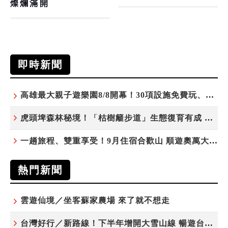
燦爛滿開
即時新聞
高雄最大親子遊樂園8/8開幕！30項設施免費玩、YOYO家族嗨翻暑假
虎頭埤森林秘境！「枯樹籬步道」生態復育有成 走進大自然生命教室
一趟旅程、雙重享受！9月住宿合歡山 順遊奧萬大10元優惠入園
熱門新聞
雲遊仙境／坐客蘇家農場 來了就不想走
台灣好行／新路線！下半年增開大雪山線 暢遊台中更便利