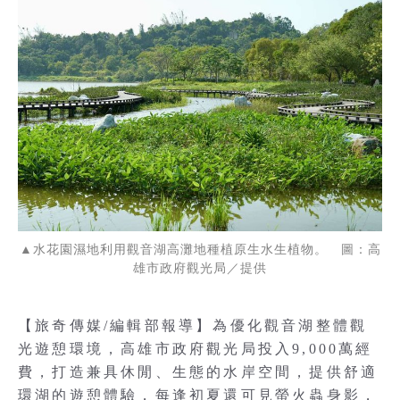
▲水花園濕地利用觀音湖高灘地種植原生水生植物。 圖：高
雄市政府觀光局／提供
【旅奇傳媒/編輯部報導】為優化觀音湖整體觀
光遊憩環境，高雄市政府觀光局投入9,000萬經
費，打造兼具休閒、生態的水岸空間，提供舒適
環湖的遊憩體驗，每逢初夏還可見螢火蟲身影，