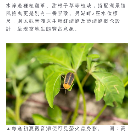
水岸邊種植蘆葦、甜根子草等植栽，搭配湖景隨
風搖曳更是別有一番景致。另湖畔2座水位標
尺，則以觀音湖原生種紅蜻蜓及藍蜻蜓概念設
計，呈現當地生態豐富意象。
▲每逢初夏觀音湖便可見螢火蟲身影。 圖：高