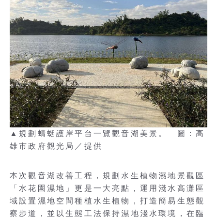
▲規劃蜻蜓護岸平台一覽觀音湖美景。 圖：高
雄市政府觀光局／提供
本次觀音湖改善工程，規劃水生植物濕地景觀區
「水花園濕地」更是一大亮點，運用淺水高灘區
域設置濕地空間種植水生植物，打造簡易生態觀
察步道，並以生態工法保持濕地淺水環境，在臨