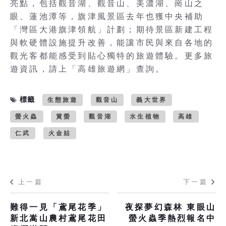
亮點，包括觀音湖、觀音山、美濃湖、崗山之
眼、蓮池潭等，旗津風景區去年也獲中央補助
「灣區大港旗津領航」計劃；期待景區新建工程
與軟硬體設施提升改善，能讓市民與來自各地的
觀光客都能感受到貼心獨特的旅遊體驗。更多旅
遊資訊，請上「高雄旅遊網」查詢。
標籤
生態旅遊
觀音山
義大世界
螢火蟲
賞螢
觀音湖
水生植物
高雄
仁武
火金姑
上一篇
下一篇
難得一見「鳶尾花季」
夜探夢幻森林 東眼山
新北嵩山農村鳶尾花田
螢火蟲季熱烈報名中