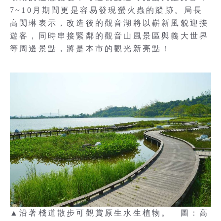
7~10月期間更是容易發現螢火蟲的蹤跡。局長
高閔琳表示，改造後的觀音湖將以嶄新風貌迎接
遊客，同時串接緊鄰的觀音山風景區與義大世界
等周邊景點，將是本市的觀光新亮點！
▲沿著棧道散步可觀賞原生水生植物。 圖：高