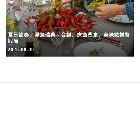
夏日節奏／漫遊瑞典～音樂、療癒桑拿、美味歡樂螯
蝦節
2026-08-09