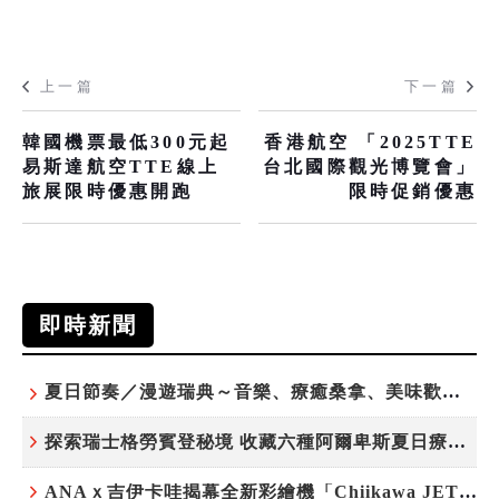
上一篇
下一篇
韓國機票最低300元起
香港航空 「2025TTE
易斯達航空TTE線上
台北國際觀光博覽會」
旅展限時優惠開跑
限時促銷優惠
即時新聞
夏日節奏／漫遊瑞典～音樂、療癒桑拿、美味歡樂螯蝦節
探索瑞士格勞賓登秘境 收藏六種阿爾卑斯夏日療癒之旅
ANAｘ吉伊卡哇揭幕全新彩繪機「Chiikawa JET」