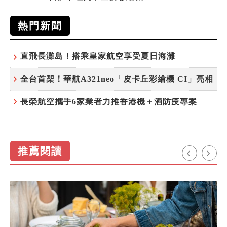
熱門新聞
直飛長灘島！搭乘皇家航空享受夏日海灘
全台首架！華航A321neo「皮卡丘彩繪機 CI」亮相
長榮航空攜手6家業者力推香港機＋酒防疫專案
推薦閱讀