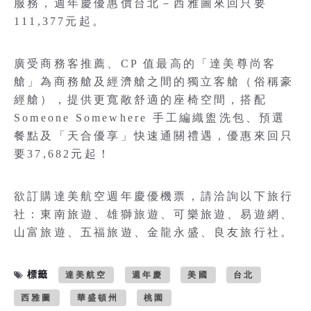
服務，週年慶優惠價台北－西雅圖來回只要
111,377元起。
廣受商務客推薦、CP 值最高的「達美尊尚客
艙」為商務艙及經濟艙之間的獨立客艙（俗稱豪
經艙），提供更寬敞舒適的座椅空間，搭配
Someone Somewhere 手工編織盥洗包、預選
餐點及「天合優享」快速通關禮遇，優惠來回只
要37,682元起！
欲訂購達美航空週年慶優機票，請洽詢以下旅行
社：東南旅遊、雄獅旅遊、可樂旅遊、易遊網、
山富旅遊、五福旅遊、金龍永盛、良友旅行社。
標籤
達美航空
週年慶
美國
台北
西雅圖
華盛頓州
桃園