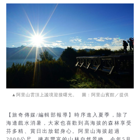
▲阿里山雲頂上謐境迎接曙光。 圖：阿里山賓館／提供
【旅奇傳媒/編輯部報導】時序進入夏季，除了
海邊戲水消暑，大家也喜歡到高海拔的森林享受
芬多精、賞日出放鬆身心。阿里山海拔超過
2000公尺，擁有豐富的山林自然景緻，今年5月