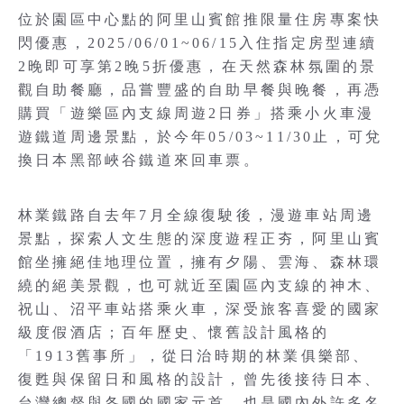
位於園區中心點的阿里山賓館推限量住房專案快
閃優惠，2025/06/01~06/15入住指定房型連續
2晚即可享第2晚5折優惠，在天然森林氛圍的景
觀自助餐廳，品嘗豐盛的自助早餐與晚餐，再憑
購買「遊樂區內支線周遊2日券」搭乘小火車漫
遊鐵道周邊景點，於今年05/03~11/30止，可兌
換日本黑部峽谷鐵道來回車票。
林業鐵路自去年7月全線復駛後，漫遊車站周邊
景點，探索人文生態的深度遊程正夯，阿里山賓
館坐擁絕佳地理位置，擁有夕陽、雲海、森林環
繞的絕美景觀，也可就近至園區內支線的神木、
祝山、沼平車站搭乘火車，深受旅客喜愛的國家
級度假酒店；百年歷史、懷舊設計風格的
「1913舊事所」，從日治時期的林業俱樂部、
復甦與保留日和風格的設計，曾先後接待日本、
台灣總督與各國的國家元首，也是國內外許多名