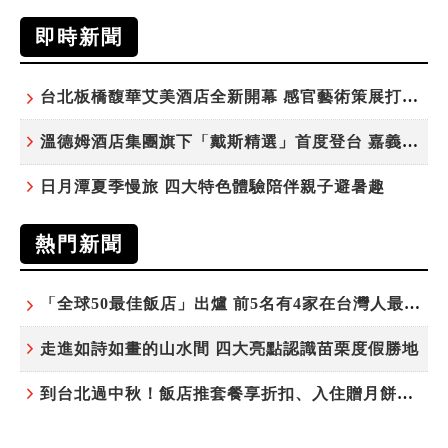
即時新聞
台北板橋馥華艾美酒店全新開幕 感官藝術策展打造旅居新風格
溫德姆酒店集團旗下「戴斯精選」首度登台 嘉義首店揭新幕
日月潭夏季慢旅 四大特色體驗陪伴親子避暑趣
熱門新聞
「全球50最佳飯店」出爐 前5名有4家在台灣人最常去的城市！
走進如詩如畫的山水間 四大亮點認識苗栗度假勝地
到台北過中秋！飯店推套餐享折扣、入住贈月餅禮盒