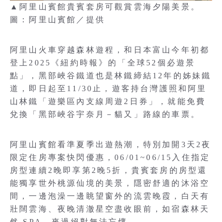
▲阿里山賓館貴賓套房可觀賞雲海夕陽美景。
圖：阿里山賓館／提供
阿里山火車穿越森林遊程，和日本富山今年初都
登上2025《紐約時報》的「全球52個必遊景
點」，黑部峽谷鐵道也是林鐵締結12年的姊妹鐵
道，即日起至11/30止，遊客持台灣護照和阿里
山林鐵「遊樂區內支線周遊2日券」，就能免費
兌換「黑部峽谷宇奈月－貓又」路線的車票。
阿里山賓館看準夏季出遊熱潮，特別加開3天2夜
限定住房專案快閃優惠，06/01~06/15入住指定
房型連續2晚即享第2晚5折，貴賓套房的房型還
能獨享世外桃源仙境的美景，隱密舒適的沐浴空
間，一邊泡澡一邊眺望窗外的流雲晚霞，白天有
壯闊雲海、夜晚清澈星空盡收眼前，如宿森林天
然 SPA，來過絕對無法忘懷。