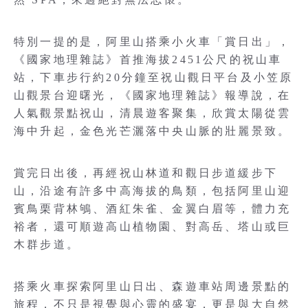
特別一提的是，阿里山搭乘小火車「賞日出」，
《國家地理雜誌》首推海拔2451公尺的祝山車
站，下車步行約20分鐘至祝山觀日平台及小笠原
山觀景台迎曙光，《國家地理雜誌》報導說，在
人氣觀景點祝山，清晨遊客聚集，欣賞太陽從雲
海中升起，金色光芒灑落中央山脈的壯麗景致。
賞完日出後，再經祝山林道和觀日步道緩步下
山，沿途有許多中高海拔的鳥類，包括阿里山迎
賓鳥栗背林鴝、酒紅朱雀、金翼白眉等，體力充
裕者，還可順遊高山植物園、對高岳、塔山或巨
木群步道。
搭乘火車探索阿里山日出、森遊車站周邊景點的
旅程，不只是視覺與心靈的盛宴，更是與大自然