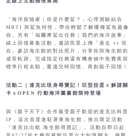
定線上互動熱情展開
「海洋探險家｜你是什麼鯊？」心理測驗結合
MBTI 與鯊魚特性，帶你輕鬆了解哪種鯊魚最像
你。另有「福爾摩鯊出任務｜我們的海洋故事」
線上回憶募集活動，邀請民眾上傳「過去 vs 現
在」參訪海生館的對比照片，分享你與海生館的
成長軌跡。完成指定任務還有機會抽中免費夜宿
標準行程名額，重溫兒時回憶、再創親子回憶！
活動二｜達克比現身尋寶記！巨型扭蛋ｘ解謎關
卡ｘOPEN 行動海洋圖書館限時登場
與《親子天下》合作最受親子歡迎的達克比科普
IP，這次首度進駐屏東海生館，推出限定活動
「達克比出航 海生館尋寶記」。活動自即日起
至07/27於大廳與展館設置六大知識關卡，挑戰