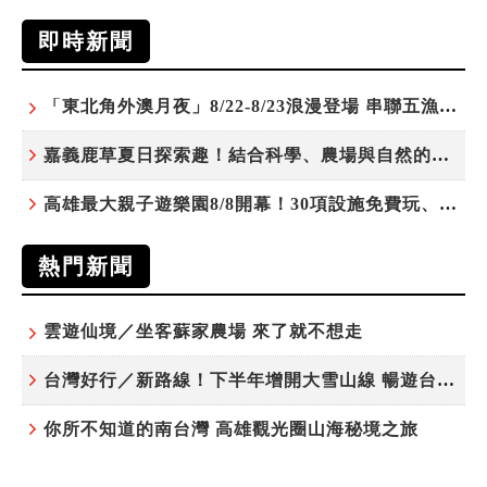
即時新聞
「東北角外澳月夜」8/22-8/23浪漫登場 串聯五漁村、音樂、市集、火舞與慢旅共度夏夜
嘉義鹿草夏日探索趣！結合科學、農場與自然的親子小旅行
高雄最大親子遊樂園8/8開幕！30項設施免費玩、YOYO家族嗨翻暑假
熱門新聞
雲遊仙境／坐客蘇家農場 來了就不想走
台灣好行／新路線！下半年增開大雪山線 暢遊台中更便利
你所不知道的南台灣 高雄觀光圈山海秘境之旅