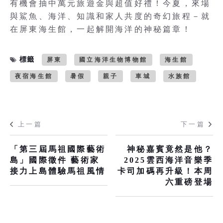
有機會抽中萬元旅遊金與超值好禮！今夏，來場
與鯊魚、海洋、知識和家人共度的奇幻旅程－就
在屏東海生館，一起解開海洋的神秘篇章！
標籤
屏東
國立海洋生物博物館
海生館
夜宿海生館
暑假
親子
車城
水族館
上一篇
下一篇
「第三屆馬祖國際藝術
神秘嘉賓竟然是他？
島」國際徵件 藝術家
2025雲西海洋音樂季
接力上島體驗馬祖風情
卡司加碼再升級！本周
六重磅登場