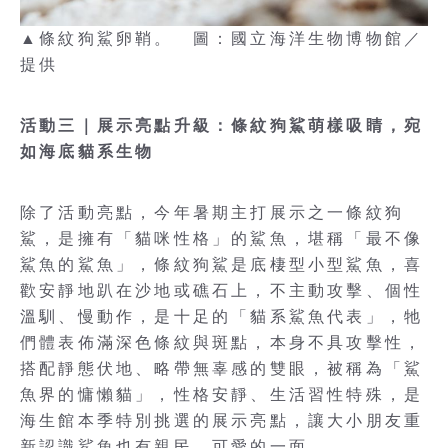
▲條紋狗鯊卵鞘。 圖：國立海洋生物博物館／
提供
活動三｜展示亮點升級：條紋狗鯊萌樣吸睛，宛
如海底貓系生物
除了活動亮點，今年暑期主打展示之一條紋狗
鯊，是擁有「貓咪性格」的鯊魚，堪稱「最不像
鯊魚的鯊魚」，條紋狗鯊是底棲型小型鯊魚，喜
歡安靜地趴在沙地或礁石上，不主動攻擊、個性
溫馴、慢動作，是十足的「貓系鯊魚代表」，牠
們體表佈滿深色條紋與斑點，本身不具攻擊性，
搭配靜態伏地、略帶無辜感的雙眼，被稱為「鯊
魚界的慵懶貓」，性格安靜、生活習性特殊，是
海生館本季特別挑選的展示亮點，讓大小朋友重
新認識鯊魚也有親民、可愛的一面。