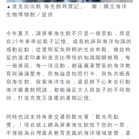
▲達克比出航 海生館尋寶記。 圖：國立海洋
生物博物館／提供
今年夏天，讓屏東海生館不只是一個景點，而是
在25年來串起親子記憶、成長軌跡與海洋知識的
感動起點，從透明鯊魚卵鞘的生命奇觀、條紋狗
鯊的溫柔印象和達克比帶領的知識闖關挑戰，每
一個展區、每一項活動，都蘊藏著豐富的海洋教
育與滿滿驚奇。而無論是拍照打卡、與魚共眠夜
宿海生館、探索海洋生命，還是靜下心來在行動
海洋圖書館閱讀，都能滿足大人與孩子的不同期
待，打造充實又溫暖的暑期記憶。
同時也請支持角逐交通部觀光署「觀光亮點
獎」！現在就上網為屏東海生館投下您的一票，
不僅能為台灣最具教育意義的海洋場域發聲，還