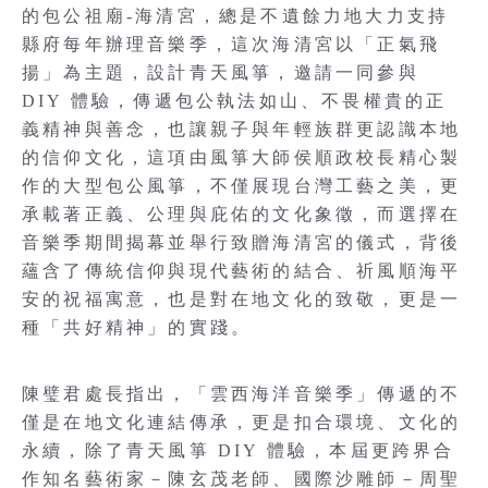
的包公祖廟-海清宮，總是不遺餘力地大力支持
縣府每年辦理音樂季，這次海清宮以「正氣飛
揚」為主題，設計青天風箏，邀請一同參與
DIY 體驗，傳遞包公執法如山、不畏權貴的正
義精神與善念，也讓親子與年輕族群更認識本地
的信仰文化，這項由風箏大師侯順政校長精心製
作的大型包公風箏，不僅展現台灣工藝之美，更
承載著正義、公理與庇佑的文化象徵，而選擇在
音樂季期間揭幕並舉行致贈海清宮的儀式，背後
蘊含了傳統信仰與現代藝術的結合、祈風順海平
安的祝福寓意，也是對在地文化的致敬，更是一
種「共好精神」的實踐。
陳璧君處長指出，「雲西海洋音樂季」傳遞的不
僅是在地文化連結傳承，更是扣合環境、文化的
永續，除了青天風箏 DIY 體驗，本屆更跨界合
作知名藝術家－陳玄茂老師、國際沙雕師－周聖