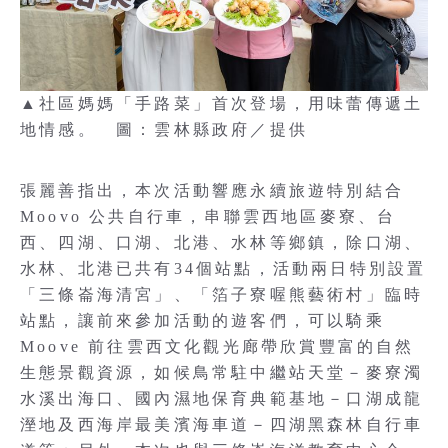
▲社區媽媽「手路菜」首次登場，用味蕾傳遞土
地情感。 圖：雲林縣政府／提供
張麗善指出，本次活動響應永續旅遊特別結合
Moovo 公共自行車，串聯雲西地區麥寮、台
西、四湖、口湖、北港、水林等鄉鎮，除口湖、
水林、北港已共有34個站點，活動兩日特別設置
「三條崙海清宮」、「箔子寮喔熊藝術村」臨時
站點，讓前來參加活動的遊客們，可以騎乘
Moove 前往雲西文化觀光廊帶欣賞豐富的自然
生態景觀資源，如候鳥常駐中繼站天堂－麥寮濁
水溪出海口、國內濕地保育典範基地－口湖成龍
溼地及西海岸最美濱海車道－四湖黑森林自行車