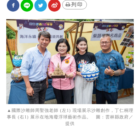
列印
▲國際沙雕師周聖強老師 (左1) 現場展示沙雕創作，丁仁桐理
事長 (右1) 展示在地海廢浮球藝術作品。 圖：雲林縣政府／
提供