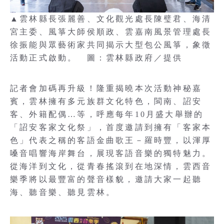
▲雲林縣長張麗善、文化觀光處長陳璧君、海清
宮主委、風箏大師侯順政、雲嘉南風景管理處長
徐振能與眾藝術家共同揭示大型包公風箏，象徵
活動正式啟動。 圖：雲林縣政府／提供
記者會加碼再升級！隆重揭曉本次活動神秘嘉
賓，雲林擁有多元族群文化特色，閩南、詔安
客、外籍配偶…等，呼應每年10月盛大舉辦的
「詔安客家文化祭」，首度邀請到擁有「客家本
色」代表之稱的客語金曲歌王－羅時豐，以渾厚
嗓音唱響海岸舞台，展現客語音樂的獨特魅力。
從海洋到文化，從青春搖滾到在地深情，雲西音
樂季將以最豐富的聲音樣貌，邀請大家一起聽
海、聽音樂、聽見雲林。