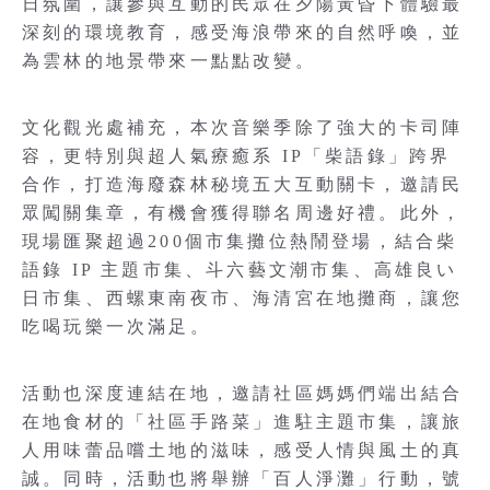
日氛圍，讓參與互動的民眾在夕陽黃昏下體驗最
深刻的環境教育，感受海浪帶來的自然呼喚，並
為雲林的地景帶來一點點改變。
文化觀光處補充，本次音樂季除了強大的卡司陣
容，更特別與超人氣療癒系 IP「柴語錄」跨界
合作，打造海廢森林秘境五大互動關卡，邀請民
眾闖關集章，有機會獲得聯名周邊好禮。此外，
現場匯聚超過200個市集攤位熱鬧登場，結合柴
語錄 IP 主題市集、斗六藝文潮市集、高雄良い
日市集、西螺東南夜市、海清宮在地攤商，讓您
吃喝玩樂一次滿足。
活動也深度連結在地，邀請社區媽媽們端出結合
在地食材的「社區手路菜」進駐主題市集，讓旅
人用味蕾品嚐土地的滋味，感受人情與風土的真
誠。同時，活動也將舉辦「百人淨灘」行動，號