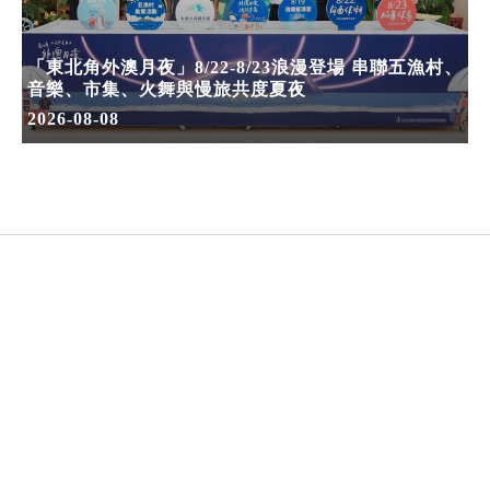
「東北角外澳月夜」8/22-8/23浪漫登場 串聯五漁村、
音樂、市集、火舞與慢旅共度夏夜
2026-08-08