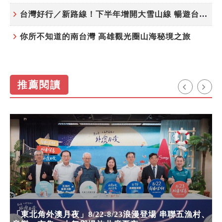
台灣好行／新路線！下半年增開大雪山線 暢遊台中更便利
你所不知道的南台灣 高雄觀光圈山海秘境之旅
推薦閱讀
「東北角外澳月夜」8/22-8/23浪漫登場 串聯五漁村、