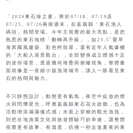
「2026東石海之夏」將於07/18、07/19及
07/25、07/26兩個週末，在嘉義縣「東石漁人
碼頭」熱鬧登場。今年主視覺的最大亮點，是把
熟悉的東石地標「翻轉再升級」，如23.5ﾟ愛琴
海異國風建築、彩色蚵殼屋，還有近年人氣爆棚
的「大船入港景觀台」，全部變身成立體感十足
的迷你場景，透過幾何堆疊與俯瞰視角，整體畫
面就像是一座縮小版漁港城市，讓人一眼看見東
石的熱鬧與魅力。
不只靜態設計，動態更有氣氛，夜空中綻放的煙
火與閃爍星光，呼應嘉義縣東石花火故鄉，也為
活動增添滿滿儀式感；水面上穿梭的觀光漁筏，
則把在地漁業文化與旅遊體驗巧妙串連，讓整體
視覺更有故事、有溫度，彷彿一秒走進夏夜的東