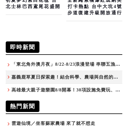
初夏夢幻紫白花毯 台
全新繩索橋爆紅成網美
北士林巴西鳶尾花盛開
打卡熱點 台中大坑4號
步道復建升級開放通行
即時新聞
「東北角外澳月夜」8/22-8/23浪漫登場 串聯五漁村、音樂、市集、火舞與慢旅共度夏夜
嘉義鹿草夏日探索趣！結合科學、農場與自然的親子小旅行
高雄最大親子遊樂園8/8開幕！30項設施免費玩、YOYO家族嗨翻暑假
熱門新聞
雲遊仙境／坐客蘇家農場 來了就不想走