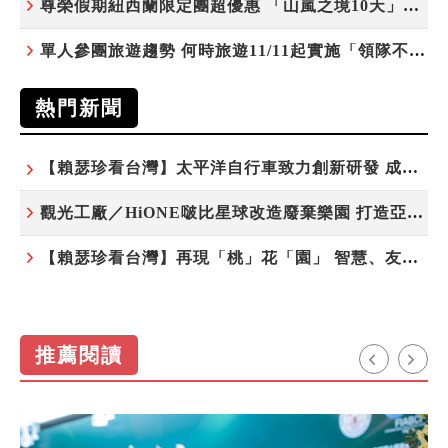
尊榮假期紐西蘭限定團超優惠 「山嵐之境10天」挑戰市場最高CP值
單人參團旅遊趨勢 何時旅遊11/11起實施「領隊不配房」 落單更免收單房差
熱門新聞
【賴瑟珍看台灣】太平洋自行車致力創新研發 成就台灣隱形冠軍
觀光工廠／HiONE啵比星球改造廢棄樂園 打造亞洲最大寵物天堂
【賴瑟珍看台灣】再現「桃」花「園」 智慧、友善、永續成為桃園遞給國際的名片
推薦閱讀