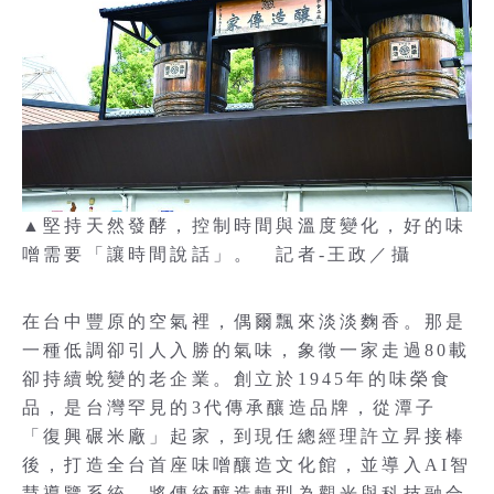
▲堅持天然發酵，控制時間與溫度變化，好的味
噌需要「讓時間說話」。 記者-王政／攝
在台中豐原的空氣裡，偶爾飄來淡淡麴香。那是
一種低調卻引人入勝的氣味，象徵一家走過80載
卻持續蛻變的老企業。創立於1945年的味榮食
品，是台灣罕見的3代傳承釀造品牌，從潭子
「復興碾米廠」起家，到現任總經理許立昇接棒
後，打造全台首座味噌釀造文化館，並導入AI智
慧導覽系統，將傳統釀造轉型為觀光與科技融合