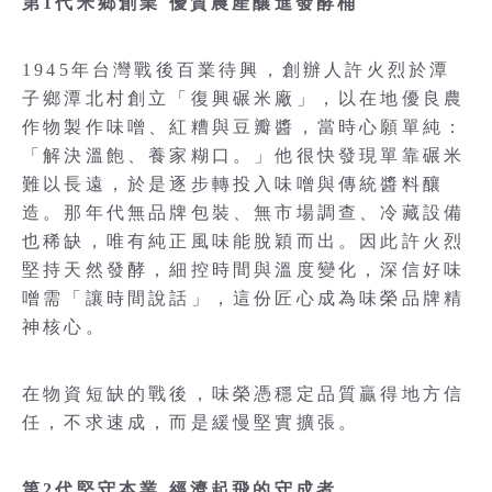
第1代米鄉創業 優質農產釀進發酵桶
1945年台灣戰後百業待興，創辦人許火烈於潭
子鄉潭北村創立「復興碾米廠」，以在地優良農
作物製作味噌、紅糟與豆瓣醬，當時心願單純：
「解決溫飽、養家糊口。」他很快發現單靠碾米
難以長遠，於是逐步轉投入味噌與傳統醬料釀
造。那年代無品牌包裝、無市場調查、冷藏設備
也稀缺，唯有純正風味能脫穎而出。因此許火烈
堅持天然發酵，細控時間與溫度變化，深信好味
噌需「讓時間說話」，這份匠心成為味榮品牌精
神核心。
在物資短缺的戰後，味榮憑穩定品質贏得地方信
任，不求速成，而是緩慢堅實擴張。
第2代堅守本業 經濟起飛的守成者