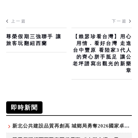
上一篇
下一篇
尊榮假期三強聯手 讓
【賴瑟珍看台灣】用心
旅客玩翻紐西蘭
用情．看好台灣 走進
台中豐原 看陸家3代人
的齊心胼手胝足 讓公
老坪譜寫出觀光的新樂
章
即時新聞
新北公共建設品質再創高 城鄉局勇奪2026國家卓越建設獎6項殊榮