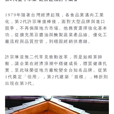
1979年隨著台灣經濟起飛，各食品業邁向工業
化，第2代許宗琳接棒後，面對大型品牌與進口
競爭，不再侷限地方市場。他務實選擇強化基本
功，從擴充黑豆醬油與醃製蔬菜產品線、優化工
廠流程與品質控管，到穩固經銷供應鏈。
許宗琳並無二代常見衝動改革，而是如精算師
般，讓企業在經濟浪潮中穩健成長，體質健康扎
實，至此味榮從地方廠蛻變全台知名品牌。從第
1代奠定「信用」，第2代建築「規模」，轉折則
出現在第3代。