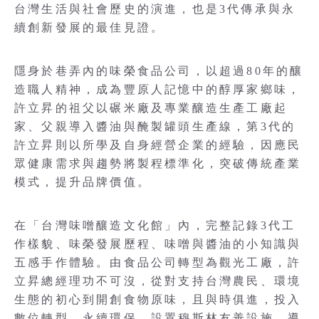
台灣生活與社會歷史的演進，也是3代傳承與永
續創新發展的最佳見證。
隱身於巷弄內的味榮食品公司，以超過80年的釀
造職人精神，成為豐原人記憶中的醇厚家鄉味，
許立昇的祖父以碾米廠及專業釀造生產工廠起
家、父親導入醬油與醃製罐頭生產線，第3代的
許立昇則以所學及自身經營企業的經驗，因應民
眾健康需求與趨勢將製程標準化，突破傳統產業
模式，提升品牌價值。
在「台灣味噌釀造文化館」內，完整記錄3代工
作樣貌、味榮發展歷程、味噌與醬油的小知識與
五感手作體驗。由食品公司轉型為觀光工廠，許
立昇總經理功不可沒，從對支持台灣農民、環境
生態的初心到開創食物原味，且與時俱進，投入
數位轉型、永續環保、設置穆斯林友善設施、導