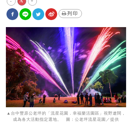
-
A
+
列印
▲台中豐原公老坪的「流星花園．幸福樂活園區」視野遼闊，
成為各大活動指定選地。 圖：公老坪流星花園／提供