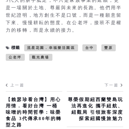
3代人的胼手胝足，不只是家族事業的延續，更
是一場關於土地、尊嚴與未來的長跑。他們用半
世紀證明，地方創生不是口號，而是一種願意留
下來、慢慢耕耘的態度。在公老坪，接班不是權
力的移轉，而是永續的接力。
標籤
流星花園．幸福樂活園區
台中
豐原
公老坪
觀光農場
上一篇
下一篇
【賴瑟珍看台灣】用心
尊榮假期紐西蘭雙島玩
用情．看好台灣 一桶
法再進化 攜手紐航、
味噌的時間哲學：味榮
紐觀局 引領旅客深度
食品 3代傳承80年的轉
探索紐國慢旅魅力
型之路