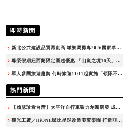
即時新聞
新北公共建設品質再創高 城鄉局勇奪2026國家卓越建設獎6項殊榮
尊榮假期紐西蘭限定團超優惠 「山嵐之境10天」挑戰市場最高CP值
單人參團旅遊趨勢 何時旅遊11/11起實施「領隊不配房」 落單更免收單房差
熱門新聞
【賴瑟珍看台灣】太平洋自行車致力創新研發 成就台灣隱形冠軍
觀光工廠／HiONE啵比星球改造廢棄樂園 打造亞洲最大寵物天堂