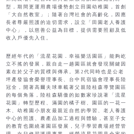
型，期間更運用農場優勢創立田園幼稚園，首創
「大自然教室」；隨著台灣社會的高齡化，因應
長者尊嚴照護的迫切需求，設立「田園老人養護
中心」，以慈善公益為目標，提供需要照顧及低
收入戶優先入住。
歷經年代的「流星花園．幸福樂活園區」能夠屹
立不搖的發展，親自走一趟園區就會發現關鍵因
素在於父子的質樸與傳承。第2代同時也是公老
坪產發協會榮譽理事長、台中民宿協會理事長陸
冠全，開著高爾夫球車載著父親陸桂森導覽園區
的每個角落，陸桂森驕傲的如數家珍說著「流星
花園」轉型歷程、滿園的橘子樹、園區的一花一
木、幼稚園小朋友最親近自然的學習、老人養護
中心的照護、農產品加工過程與體驗，甚至子女
的教育也圍繞著園區發展，兒子學習農場經營管
理、女兒修習護理專業，經營流星花園是全家的