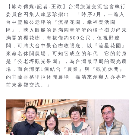
【旅奇傳媒/記者-王政】台灣旅遊交流協會執行
委員會召集人賴瑟珍指出：「時序2月，一進入
台中豐原公老坪的『流星花園．幸福樂活園
區』，映入眼簾的是滿園黃澄澄的橘子樹與尚未
滿開的櫻花樹，海拔僅約500公尺，但視野遼
闊，可將大台中景色盡收眼底。以『流星花園』
來命名休閒農場，可知它成立的年代，它的前身
是『公老坪觀光果園』，為台灣最早期的觀光農
場，而台灣第1個結合『農業』與『觀光休閒』
的宜蘭香格里拉休閒農場，張清來創辦人亦專程
前來參觀交流。」