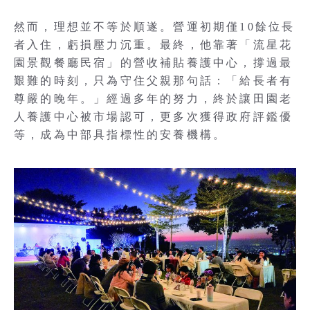
然而，理想並不等於順遂。營運初期僅10餘位長
者入住，虧損壓力沉重。最終，他靠著「流星花
園景觀餐廳民宿」的營收補貼養護中心，撐過最
艱難的時刻，只為守住父親那句話：「給長者有
尊嚴的晚年。」經過多年的努力，終於讓田園老
人養護中心被市場認可，更多次獲得政府評鑑優
等，成為中部具指標性的安養機構。