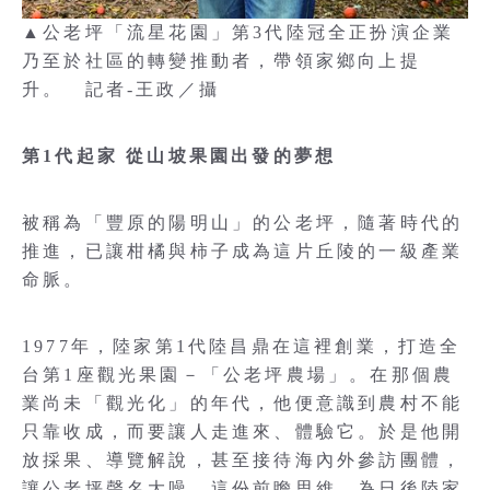
▲公老坪「流星花園」第3代陸冠全正扮演企業
乃至於社區的轉變推動者，帶領家鄉向上提
升。 記者-王政／攝
第1代起家 從山坡果園出發的夢想
被稱為「豐原的陽明山」的公老坪，隨著時代的
推進，已讓柑橘與柿子成為這片丘陵的一級產業
命脈。
1977年，陸家第1代陸昌鼎在這裡創業，打造全
台第1座觀光果園－「公老坪農場」。在那個農
業尚未「觀光化」的年代，他便意識到農村不能
只靠收成，而要讓人走進來、體驗它。於是他開
放採果、導覽解說，甚至接待海內外參訪團體，
讓公老坪聲名大噪。這份前瞻思維，為日後陸家