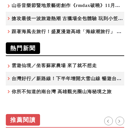
山谷音樂節暨地景藝術創作《rmdax破曉》11月花蓮銅門登場
搶攻最後一波旅遊熱潮 古獵場全包體驗 玩到小笠原夜遊觀星
跟著海風去旅行！盛夏漫遊高雄「海線潮旅行」 五大主題遊程探索漁村魅力
熱門新聞
雲遊仙境／坐客蘇家農場 來了就不想走
台灣好行／新路線！下半年增開大雪山線 暢遊台中更便利
你所不知道的南台灣 高雄觀光圈山海秘境之旅
推薦閱讀