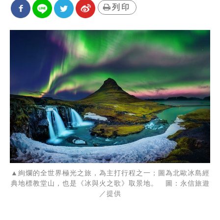
列印
▲絢爛的全世界極光之旅，為主打行程之一；圖為北歐冰島經
典地標教堂山，也是《冰與火之歌》取景地。 圖：永信旅遊
／提供