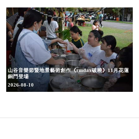
山谷音樂節暨地景藝術創作《rmdax破曉》11月花蓮
銅門登場
2026-08-10