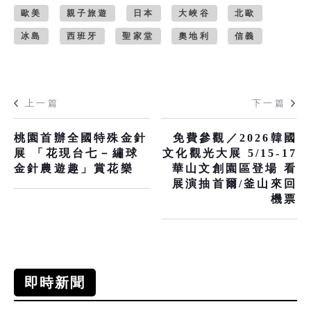
歐美
親子旅遊
日本
大峽谷
北歐
冰島
西班牙
聖家堂
奧地利
信義
上一篇
下一篇
桃園首辦全國特殊金針
免費參觀／2026韓國
展 「花現台七－繡球
文化觀光大展 5/15-17
金針農遊趣」賞花樂
華山文創園區登場 看
展演抽首爾/釜山來回
機票
即時新聞