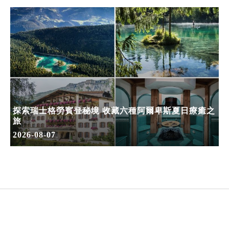
探索瑞士格勞賓登秘境 收藏六種阿爾卑斯夏日療癒之
旅
2026-08-07