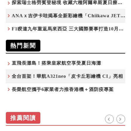
探索瑞士格勞賓登秘境 收藏六種阿爾卑斯夏日療癒之旅
ANAｘ吉伊卡哇揭幕全新彩繪機「Chiikawa JET」
F1睽違九年重返馬來西亞 三大國際賽事打造10月運動旅遊熱潮 賽車、自行車、路跑同週登場
熱門新聞
直飛長灘島！搭乘皇家航空享受夏日海灘
全台首架！華航A321neo「皮卡丘彩繪機 CI」亮相
長榮航空攜手6家業者力推香港機＋酒防疫專案
推薦閱讀