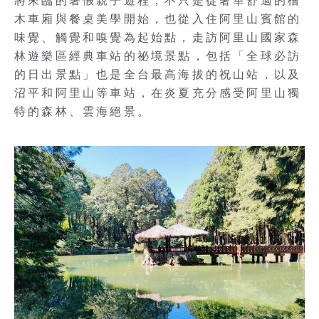
將來臨的暑假親子遊程，不只是從奢華舒適的檜
木車廂與餐桌美學開始，也從入住阿里山賓館的
味覺、觸覺和嗅覺為起始點，走訪阿里山國家森
林遊樂區經典車站的祕境景點，包括「全球必訪
的日出景點」也是全台最高海拔的祝山站，以及
沼平和阿里山等車站，在炎夏充分感受阿里山獨
特的森林、雲海絕景。