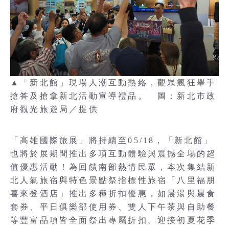
▲「新北館」現場人潮互動熱絡，觀眾瘋狂舉手
搶答及搶拿新北活動宣導禮品。 圖：新北市政
府觀光旅遊局／提供
「高雄國際旅展」將持續至05/18，「新北館」
也將於展期間推出多項互動體驗與震撼全場的超
值優惠活動！為回饋南部熱情民眾，本次集結新
北人氣旅宿與特色景點祭指標性旅宿「八里福朋
喜來登酒店」推出多種折扣優惠，如晨湯與晨食
套券、平日俱樂部使用券、雙人下午茶與自助餐
等豐富品項皆全面祭出專屬折扣。迎接初夏花季