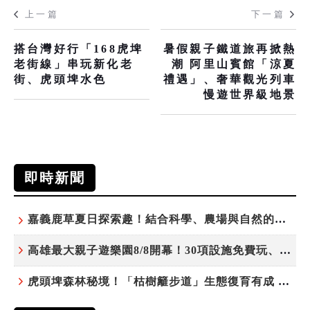
上一篇
下一篇
搭台灣好行「168虎埤
暑假親子鐵道旅再掀熱
老街線」串玩新化老
潮 阿里山賓館「涼夏
街、虎頭埤水色
禮遇」、奢華觀光列車
慢遊世界級地景
即時新聞
嘉義鹿草夏日探索趣！結合科學、農場與自然的親子小旅行
高雄最大親子遊樂園8/8開幕！30項設施免費玩、YOYO家族嗨翻暑假
虎頭埤森林秘境！「枯樹籬步道」生態復育有成 走進大自然生命教室