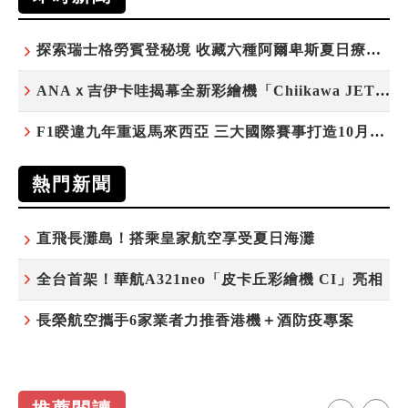
探索瑞士格勞賓登秘境 收藏六種阿爾卑斯夏日療癒之旅
ANAｘ吉伊卡哇揭幕全新彩繪機「Chiikawa JET」
F1睽違九年重返馬來西亞 三大國際賽事打造10月運動旅遊熱潮 賽車、自行車、路跑同週登場
熱門新聞
直飛長灘島！搭乘皇家航空享受夏日海灘
全台首架！華航A321neo「皮卡丘彩繪機 CI」亮相
長榮航空攜手6家業者力推香港機＋酒防疫專案