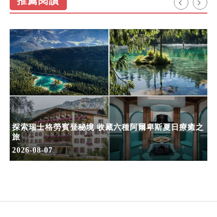
推薦閱讀
探索瑞士格勞賓登秘境 收藏六種阿爾卑斯夏日療癒之
旅
2026-08-07