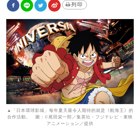
列印
▲「日本環球影城」每年夏天最令人期待的就是《航海王》的
合作活動。 圖：©尾田栄一郎／集英社・フジテレビ・東映
アニメーション／提供