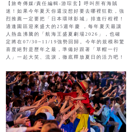
【旅奇傳媒/責任編輯-游琮玄】呼叫所有海賊
迷！如果今年夏天你還沒想好要去哪裡狂歡，強
烈推薦一定要把「日本環球影城」排進行程裡！
適逢園區迎來盛大的25週年慶 ，每年夏天最讓
人熱血沸騰的「航海王盛夏劇場2026」，也確
定將在07/30~11/19強勢回歸。今年的規模和驚
喜度絕對是歷年之最，準備好跟著「草帽一行
人」一起大笑、流淚，徹底釋放夏日的活力吧！