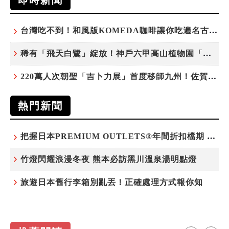
即時新聞
台灣吃不到！和風版KOMEDA咖啡讓你吃遍名古屋在地美食
稀有「飛天白鷺」綻放！神戶六甲高山植物園「鷺草」珍貴現身
220萬人次朝聖「吉卜力展」首度移師九州！佐賀站早鳥平日套票8/10搶先開賣
熱門新聞
把握日本PREMIUM OUTLETS®年間折扣檔期 越買越划算
竹燈閃耀浪漫冬夜 熊本必訪黑川溫泉湯明點燈
旅遊日本舊行李箱別亂丟！正確處理方式報你知