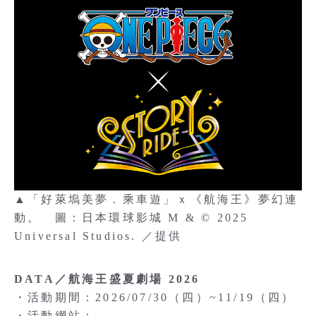
▲「好萊塢美夢．乘車遊」ｘ《航海王》夢幻連
動。 圖：日本環球影城 M & © 2025
Universal Studios. ／提供
DATA／航海王盛夏劇場 2026
・活動期間：2026/07/30（四）~11/19（四）
・活動網站：