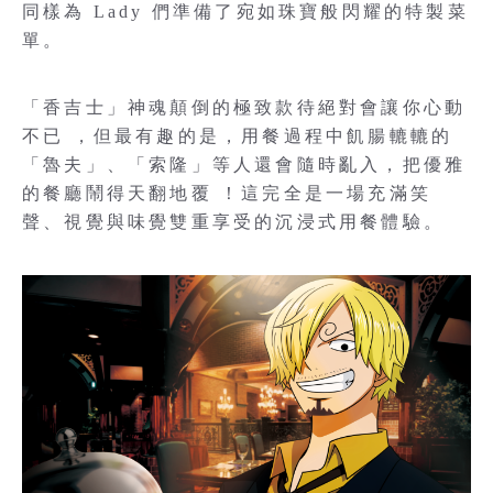
同樣為 Lady 們準備了宛如珠寶般閃耀的特製菜
單。
「香吉士」神魂顛倒的極致款待絕對會讓你心動
不已 ，但最有趣的是，用餐過程中飢腸轆轆的
「魯夫」、「索隆」等人還會隨時亂入，把優雅
的餐廳鬧得天翻地覆 ！這完全是一場充滿笑
聲、視覺與味覺雙重享受的沉浸式用餐體驗。