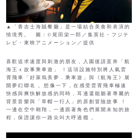
▲「香吉士海賊餐廳」是一場結合美食和表演的
情境秀。 圖：©尾田栄一郎／集英社・フジテ
レビ・東映アニメーション／提供
喜歡追求速度與刺激的朋友，入園後請直奔「航
海王ｘ故事乘車遊」 ！這項設施特別將人氣雲
霄飛車「好萊塢美夢．乘車遊」與《航海王》展
開夢幻聯名 。想像一下，在感受雲霄飛車極速
快感與爽快解放感的同時，耳邊還能聽著專屬的
背景音樂與「草帽一行人」的原創冒險故事 ！
一邊在空中翱翔，一邊跟著角色們展開未知的旅
程，保證讓你一路尖叫大呼過癮 。