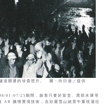
隧道開通的珍貴照片。 圖：向日遊／提供
/01-07/25期間，旅客只要於室堂、黑部水庫等
透過 AR 擴增實境技術，在壯麗雪山絕景中重現過往