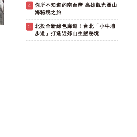
你所不知道的南台灣 高雄觀光圈山
4
海秘境之旅
北投全新綠色廊道！台北「小牛埔
5
步道」打造近郊山生態秘境