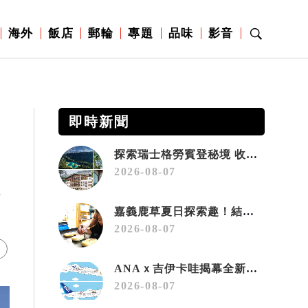
海外
飯店
郵輪
專題
品味
影音
即時新聞
探索瑞士格勞賓登秘境 收藏六種阿爾卑斯夏日療癒之旅
2026-08-07
次
嘉義鹿草夏日探索趣！結合科學、農場與自然的親子小旅行
2026-08-07
ANAｘ吉伊卡哇揭幕全新彩繪機「Chiikawa JET」
2026-08-07