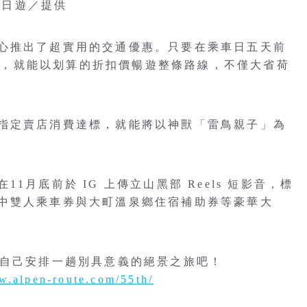
向日遊／提供
心推出了超實用的交通優惠。只要在乘車日五天前
車票」，就能以划算的折扣價暢遊整條路線，不僅大省荷
指定賣店消費達標，就能將以神獸「雷鳥親子」為
月底前於 IG 上傳立山黑部 Reels 短影音，標
中雙人乘車券與大町溫泉鄉住宿補助券等豪華大
為自己安排一趟別具意義的絕景之旅吧！
w.alpen-route.com/55th/