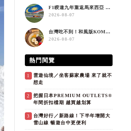
F1睽違九年重返馬來西亞 三大國際賽事打造10月運動旅遊熱潮 賽車、自行車、路跑同週登場
2026-08-07
台灣吃不到！和風版KOMEDA咖啡讓你吃遍名古屋在地美食
2026-08-07
熱門閱覽
雲遊仙境／坐客蘇家農場 來了就不
1
想走
把握日本PREMIUM OUTLETS®
2
年間折扣檔期 越買越划算
台灣好行／新路線！下半年增開大
3
雪山線 暢遊台中更便利