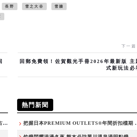
長野
雪之大谷
雪牆
庫
下一篇
回
回郵免費領！佐賀觀光手冊2026年最新版 主
式新玩法必
熱門新聞
台灣吃不到！和風版KOMEDA咖啡讓你吃遍名古屋在地美食
把握日本PREMIUM OU
白鷺」綻放！神戶六甲高山植物園「鷺草」珍貴現身
竹燈閃耀浪漫冬夜 熊本必訪黑川溫泉湯明點燈