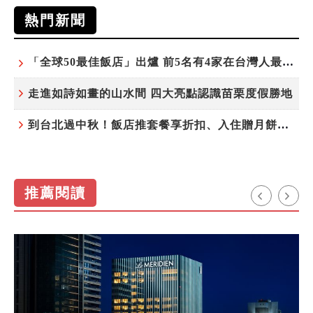
熱門新聞
「全球50最佳飯店」出爐 前5名有4家在台灣人最常去的城市！
走進如詩如畫的山水間 四大亮點認識苗栗度假勝地
到台北過中秋！飯店推套餐享折扣、入住贈月餅禮盒
推薦閱讀