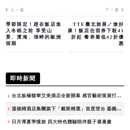
上一篇
下一篇
季節限定！趕在飯店進
TTE臺北旅展／搶好
入冬眠之前 享受山
康！飯店住宿券下殺41
景、濱海、湖畔的歐洲
折起 餐券最低42折優
假期
惠
即時新聞
台北板橋馥華艾美酒店全新開幕 感官藝術策展打造旅居新風格
溫德姆酒店集團旗下「戴斯精選」首度登台 嘉義首店揭新幕
日月潭夏季慢旅 四大特色體驗陪伴親子避暑趣