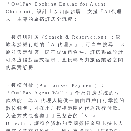
「OwlPay Booking Engine for Agent
Checkout」設計上以四個步驟，支援「AI代理
人」主導的旅宿訂房全流程：
・搜尋與訂房（Search & Reservation）：依
旅客授權行動的「AI代理人」，可自主搜尋、比
較並選定飯店、民宿或短租物件。訂房系統設計
可將這段對話式搜尋，直接轉為與旅宿業者之間
的真實訂房。
・授權付款（Authorized Payment）：
「OwlPay Agent Wallet」作為訂房系統的付
款功能，為AI代理人提供一個由用戶自行掌控的
數位錢包，可在用戶授權範圍內代為執行付款。
入金方式包含奧丁丁已整合的「Visa
Direct」，讓符合資格的美國簽帳金融卡持卡人
無需另開交易所帳戶，即可直接購買「USDC」