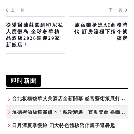
上一篇
下一篇
從愛爾蘭莊園到印尼私
旅宿業搶進AI商務時
人度假島 全球奢華精
代 訂房流程下指令就
品酒店2026喜迎29家
搞定
新飯店！
即時新聞
台北板橋馥華艾美酒店全新開幕 感官藝術策展打造旅居新風格
溫德姆酒店集團旗下「戴斯精選」首度登台 嘉義首店揭新幕
日月潭夏季慢旅 四大特色體驗陪伴親子避暑趣