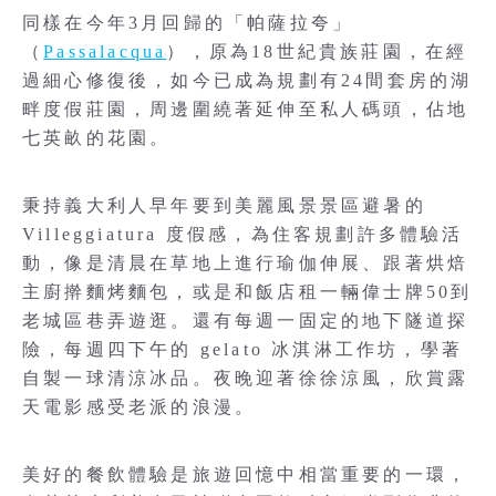
同樣在今年3月回歸的「帕薩拉夸」
（
Passalacqua
），原為18世紀貴族莊園，在經
過細心修復後，如今已成為規劃有24間套房的湖
畔度假莊園，周邊圍繞著延伸至私人碼頭，佔地
七英畝的花園。
秉持義大利人早年要到美麗風景景區避暑的
Villeggiatura 度假感，為住客規劃許多體驗活
動，像是清晨在草地上進行瑜伽伸展、跟著烘焙
主廚擀麵烤麵包，或是和飯店租一輛偉士牌50到
老城區巷弄遊逛。還有每週一固定的地下隧道探
險，每週四下午的 gelato 冰淇淋工作坊，學著
自製一球清涼冰品。夜晚迎著徐徐涼風，欣賞露
天電影感受老派的浪漫。
美好的餐飲體驗是旅遊回憶中相當重要的一環，