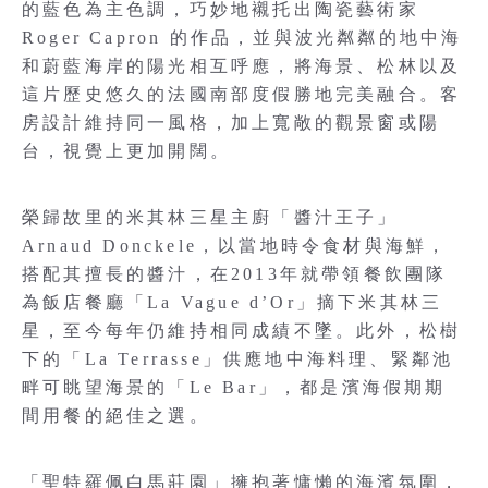
的藍色為主色調，巧妙地襯托出陶瓷藝術家
Roger Capron 的作品，並與波光粼粼的地中海
和蔚藍海岸的陽光相互呼應，將海景、松林以及
這片歷史悠久的法國南部度假勝地完美融合。客
房設計維持同一風格，加上寬敞的觀景窗或陽
台，視覺上更加開闊。
榮歸故里的米其林三星主廚「醬汁王子」
Arnaud Donckele，以當地時令食材與海鮮，
搭配其擅長的醬汁，在2013年就帶領餐飲團隊
為飯店餐廳「La Vague d’Or」摘下米其林三
星，至今每年仍維持相同成績不墜。此外，松樹
下的「La Terrasse」供應地中海料理、緊鄰池
畔可眺望海景的「Le Bar」，都是濱海假期期
間用餐的絕佳之選。
「聖特羅佩白馬莊園」擁抱著慵懶的海濱氛圍，