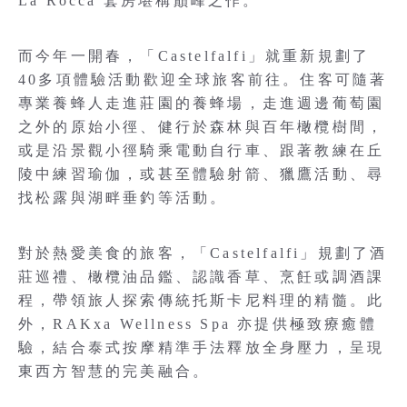
La Rocca 套房堪稱巔峰之作。
而今年一開春，「Castelfalfi」就重新規劃了
40多項體驗活動歡迎全球旅客前往。住客可隨著
專業養蜂人走進莊園的養蜂場，走進週邊葡萄園
之外的原始小徑、健行於森林與百年橄欖樹間，
或是沿景觀小徑騎乘電動自行車、跟著教練在丘
陵中練習瑜伽，或甚至體驗射箭、獵鷹活動、尋
找松露與湖畔垂釣等活動。
對於熱愛美食的旅客，「Castelfalfi」規劃了酒
莊巡禮、橄欖油品鑑、認識香草、烹飪或調酒課
程，帶領旅人探索傳統托斯卡尼料理的精髓。此
外，RAKxa Wellness Spa 亦提供極致療癒體
驗，結合泰式按摩精準手法釋放全身壓力，呈現
東西方智慧的完美融合。