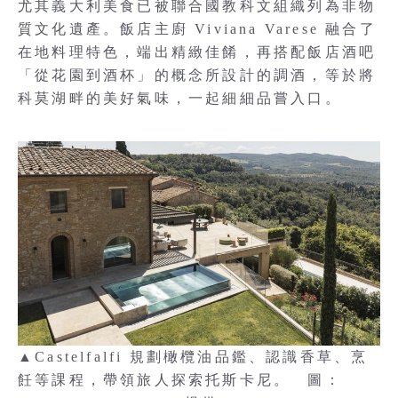
尤其義大利美食已被聯合國教科文組織列為非物
質文化遺產。飯店主廚 Viviana Varese 融合了
在地料理特色，端出精緻佳餚，再搭配飯店酒吧
「從花園到酒杯」的概念所設計的調酒，等於將
科莫湖畔的美好氣味，一起細細品嘗入口。
▲Castelfalfi 規劃橄欖油品鑑、認識香草、烹
飪等課程，帶領旅人探索托斯卡尼。 圖：