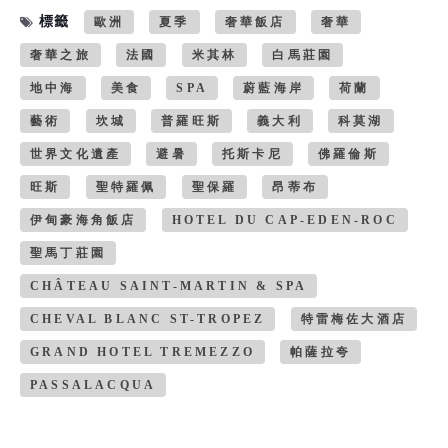
標籤
歐洲
夏季
奢華飯店
奢華
奢華之旅
法國
米其林
白馬莊園
地中海
美食
SPA
蔚藍海岸
荷蘭
藝術
坎城
普羅旺斯
義大利
科莫湖
世界文化遺產
避暑
托斯卡尼
佛羅倫斯
旺斯
聖特羅佩
聖保羅
昂蒂布
伊甸豪海角飯店
HOTEL DU CAP-EDEN-ROC
聖馬丁莊園
CHÂTEAU SAINT-MARTIN & SPA
CHEVAL BLANC ST-TROPEZ
特雷梅佐大酒店
GRAND HOTEL TREMEZZO
帕薩拉夸
PASSALACQUA