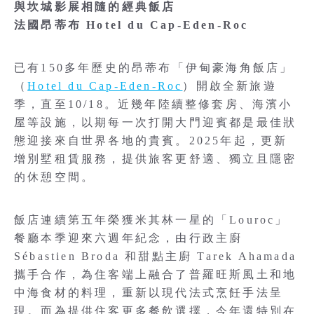
與坎城影展相隨的經典飯店
法國昂蒂布 Hotel du Cap-Eden-Roc
已有150多年歷史的昂蒂布「伊甸豪海角飯店」
（
Hotel du Cap-Eden-Roc
）開啟全新旅遊
季，直至10/18。近幾年陸續整修套房、海濱小
屋等設施，以期每一次打開大門迎賓都是最佳狀
態迎接來自世界各地的貴賓。2025年起，更新
增別墅租賃服務，提供旅客更舒適、獨立且隱密
的休憩空間。
飯店連續第五年榮獲米其林一星的「Louroc」
餐廳本季迎來六週年紀念，由行政主廚
Sébastien Broda 和甜點主廚 Tarek Ahamada
攜手合作，為住客端上融合了普羅旺斯風土和地
中海食材的料理，重新以現代法式烹飪手法呈
現。而為提供住客更多餐飲選擇，今年還特別在