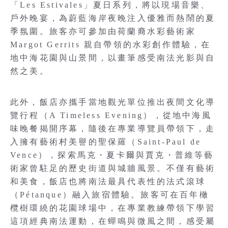
「Les Estivales」夏日系列，將以現場音樂、
戶外晚宴，為蔚藍海岸夜晚注入優雅而熱鬧的夏
季氛圍。旅客亦可參加由荷蘭裔水彩藝術家
Margot Gerrits 親自帶領的水彩創作體驗，在
地中海花園與山景間，以畫筆感受南法光影與自
然之美。
此外，飯店亦攜手當地觀光單位推出夜間文化導
覽行程（A Timeless Evening），從地中海風
味晚餐揭開序幕，隨後在專業導覽員帶領下，走
入擁有藝術村美譽的聖保羅（Saint-Paul de
Vence），探索馬克・夏卡爾與賈克・普維等藝
術家曾駐足的歷史街道與城牆風景。不僅有藝術
和美食，飯店也將南法最具代表性的法式滾球
（Pétanque）融入旅宿體驗。旅客可在百年橄
欖樹環繞的花園球場中，在專業教練帶領下學習
這項經典南法運動，在蟬鳴與微風之間，感受屬