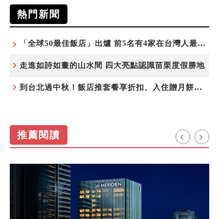
熱門新聞
「全球50最佳飯店」出爐 前5名有4家在台灣人最常去的城市！
走進如詩如畫的山水間 四大亮點認識苗栗度假勝地
到台北過中秋！飯店推套餐享折扣、入住贈月餅禮盒
推薦閱讀