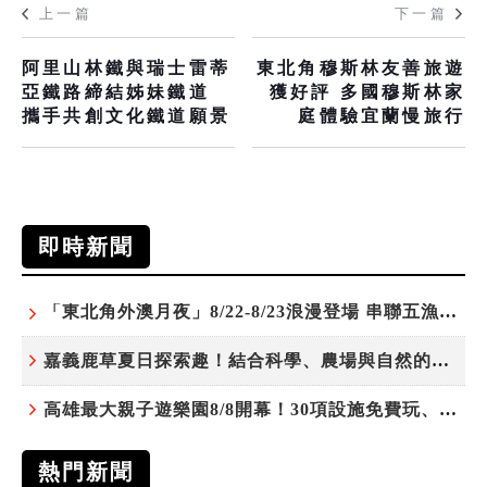
上一篇
下一篇
阿里山林鐵與瑞士雷蒂
東北角穆斯林友善旅遊
亞鐵路締結姊妹鐵道
獲好評 多國穆斯林家
攜手共創文化鐵道願景
庭體驗宜蘭慢旅行
即時新聞
「東北角外澳月夜」8/22-8/23浪漫登場 串聯五漁村、音樂、市集、火舞與慢旅共度夏夜
嘉義鹿草夏日探索趣！結合科學、農場與自然的親子小旅行
高雄最大親子遊樂園8/8開幕！30項設施免費玩、YOYO家族嗨翻暑假
熱門新聞