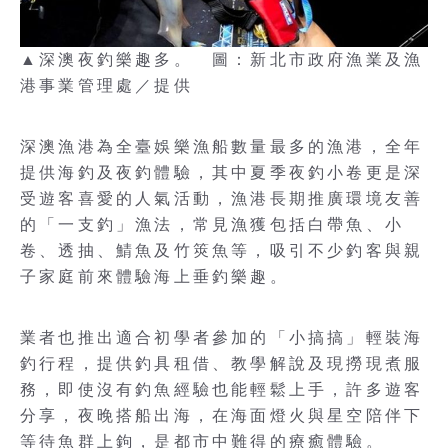
▲深澳夜釣樂趣多。 圖：新北市政府漁業及漁
港事業管理處／提供
深澳漁港為全臺娛樂漁船數量最多的漁港，全年
提供海釣及夜釣體驗，其中夏季夜釣小卷更是深
受遊客喜愛的人氣活動，漁港長期推廣環境友善
的「一支釣」漁法，常見漁獲包括白帶魚、小
卷、透抽、鯖魚及竹筴魚等，吸引不少釣客與親
子家庭前來體驗海上垂釣樂趣。
業者也推出適合初學者參加的「小搞搞」輕裝海
釣行程，提供釣具租借、教學解說及現撈現煮服
務，即使沒有釣魚經驗也能輕鬆上手，許多遊客
分享，夜晚搭船出海，在海面燈火與星空陪伴下
等待魚群上鉤，是都市中難得的療癒體驗。