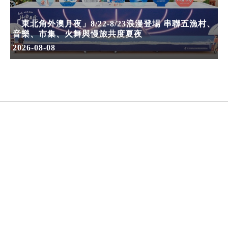
「東北角外澳月夜」8/22-8/23浪漫登場 串聯五漁村、
音樂、市集、火舞與慢旅共度夏夜
2026-08-08