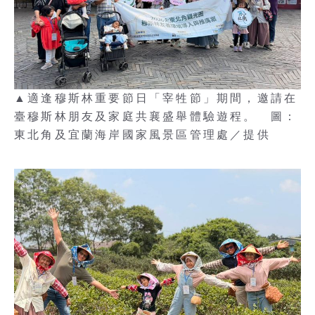
▲適逢穆斯林重要節日「宰牲節」期間，邀請在
臺穆斯林朋友及家庭共襄盛舉體驗遊程。 圖：
東北角及宜蘭海岸國家風景區管理處／提供