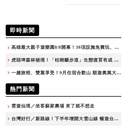
即時新聞
高雄最大親子遊樂園8/8開幕！30項設施免費玩、YOYO家族嗨翻暑假
虎頭埤森林秘境！「枯樹籬步道」生態復育有成 走進大自然生命教室
一趟旅程、雙重享受！9月住宿合歡山 順遊奧萬大10元優惠入園
熱門新聞
雲遊仙境／坐客蘇家農場 來了就不想走
台灣好行／新路線！下半年增開大雪山線 暢遊台中更便利