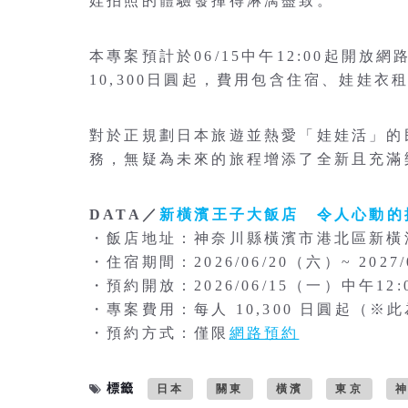
娃拍照的體驗發揮得淋漓盡致。
本專案預計於06/15中午12:00起開
10,300日圓起，費用包含住宿、娃娃衣
對於正規劃日本旅遊並熱愛「娃娃活」的
務，無疑為未來的旅程增添了全新且充滿
DATA／
新橫濱王子大飯店 令人心動的
・飯店地址：神奈川縣橫濱市港北區新橫濱
・住宿期間：2026/06/20（六）~ 2027
・預約開放：2026/06/15（一）中午12:
・專案費用：每人 10,300 日圓起（
・預約方式：僅限
網路預約
標籤
日本
關東
橫濱
東京