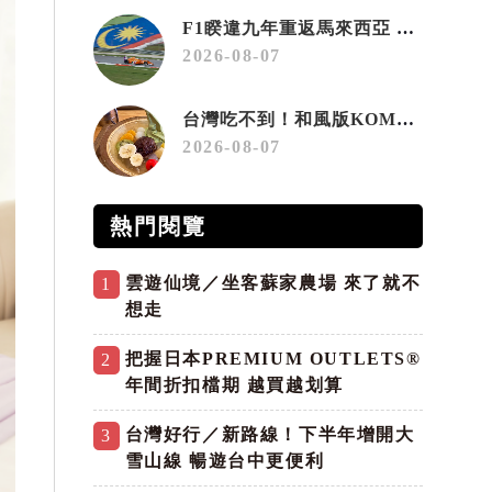
F1睽違九年重返馬來西亞 三大國際賽事打造10月運動旅遊熱潮 賽車、自行車、路跑同週登場
2026-08-07
台灣吃不到！和風版KOMEDA咖啡讓你吃遍名古屋在地美食
2026-08-07
熱門閱覽
雲遊仙境／坐客蘇家農場 來了就不
1
想走
把握日本PREMIUM OUTLETS®
2
年間折扣檔期 越買越划算
台灣好行／新路線！下半年增開大
3
雪山線 暢遊台中更便利