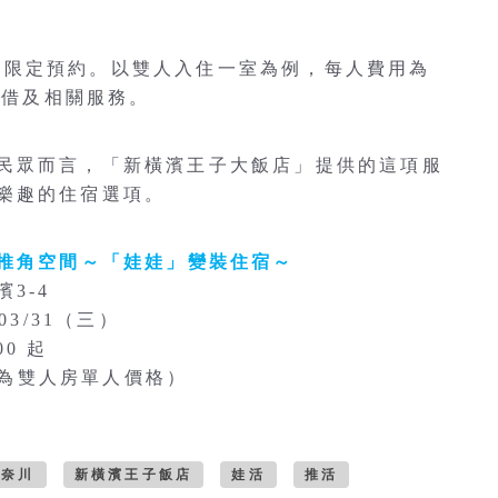
放網路限定預約。以雙人入住一室為例，每人費用為
租借及相關服務。
民眾而言，「新橫濱王子大飯店」提供的這項服
樂趣的住宿選項。
推角空間～「娃娃」變裝住宿～
3-4
/03/31（三）
00 起
※此為雙人房單人價格）
神奈川
新橫濱王子飯店
娃活
推活