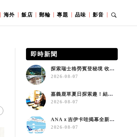
海外
飯店
郵輪
專題
品味
影音
即時新聞
探索瑞士格勞賓登秘境 收藏六種阿爾卑斯夏日療癒之旅
2026-08-07
嘉義鹿草夏日探索趣！結合科學、農場與自然的親子小旅行
2026-08-07
ANAｘ吉伊卡哇揭幕全新彩繪機「Chiikawa JET」
2026-08-07