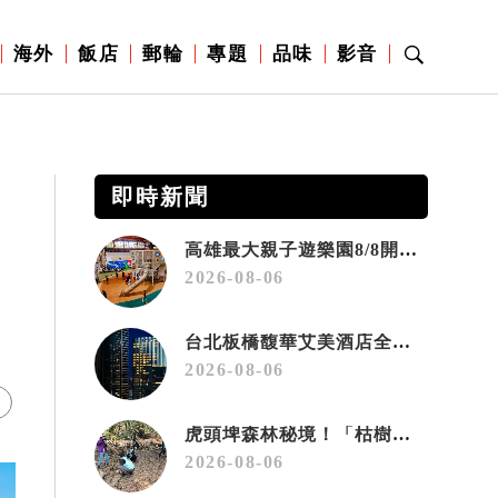
海外
飯店
郵輪
專題
品味
影音
即時新聞
高雄最大親子遊樂園8/8開幕！30項設施免費玩、YOYO家族嗨翻暑假
2026-08-06
台北板橋馥華艾美酒店全新開幕 感官藝術策展打造旅居新風格
2026-08-06
虎頭埤森林秘境！「枯樹籬步道」生態復育有成 走進大自然生命教室
2026-08-06