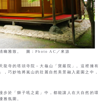
雅致。 圖：Photo AC／來源
天龍寺的塔頭寺院－大龜山「寶嚴院」。這裡擁有
」，巧妙地將嵐山的壯麗自然美景融入庭園之中，
漫步於「獅子吼之庭」中，都能讓人在大自然的環
優雅氛圍。