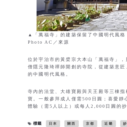
▲「萬福寺」的建築保留了中國明代風格
Photo AC／來源
位於宇治市的黃檗宗大本山「萬福寺」，
僧隱元隆琦禪師開創的寺院，從建築意匠
的中國明代風格。
寺內的法堂、大雄寶殿與天王殿等三棟指標
寶。一般參拜成人僅需500日圓；喜愛靜
體驗（需5人以上）或每人2,000日圓
標籤
日本
關西
京都
近畿