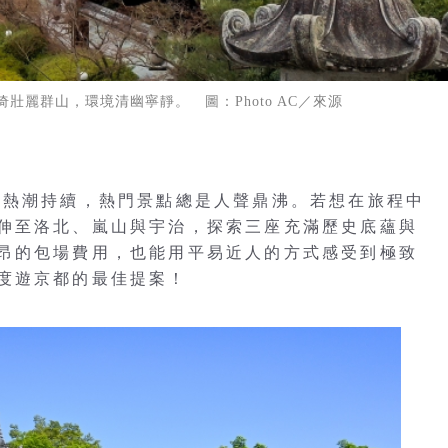
麗群山，環境清幽寧靜。 圖：Photo AC／來源
行熱潮持續，熱門景點總是人聲鼎沸。若想在旅程中
伸至洛北、嵐山與宇治，探索三座充滿歷史底蘊與
昂的包場費用，也能用平易近人的方式感受到極致
度遊京都的最佳提案！