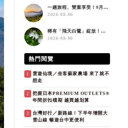
一趟旅程、雙重享受！9月住宿合歡山 順遊奧萬大10元優惠入園
2026-08-06
稀有「飛天白鷺」綻放！神戶六甲高山植物園「鷺草」珍貴現身
2026-08-06
熱門閱覽
雲遊仙境／坐客蘇家農場 來了就不
1
想走
把握日本PREMIUM OUTLETS®
2
年間折扣檔期 越買越划算
台灣好行／新路線！下半年增開大
3
雪山線 暢遊台中更便利