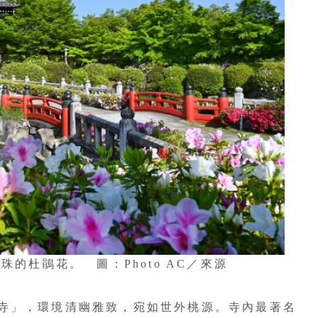
珠的杜鵑花。 圖：Photo AC／來源
寺」，環境清幽雅致，宛如世外桃源。寺內最著名