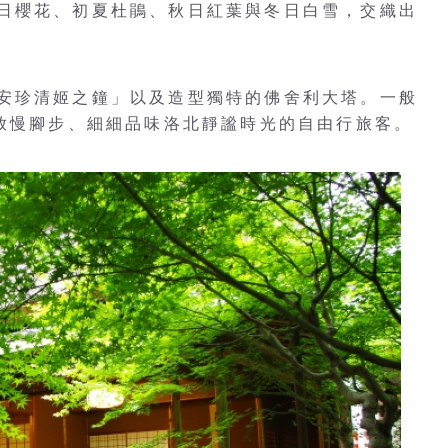
日櫻花、初夏杜鵑、秋日紅葉與冬日白雪，交織出
安珍清姬之鐘」以及造型獨特的佛舍利大塔。一般
要放慢腳步、細細品味洛北靜謐時光的自由行旅客。