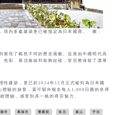
，境內多處建築更已被指定為日本國寶。 圖：
則展現了截然不同的歷史風貌。這座由中國明代高
、色彩、屋頂曲線到裝飾紋樣，皆完整保留了濃厚
性建築，更已於2024年12月正式被列為日本國
心體驗的旅客，還可額外報名每人1,000日圓的坐禪
的抄經體驗，感受別具一格的禪宗魅力。
妙滿寺
萬福寺
寶嚴院
洛北
嵐山
宇治