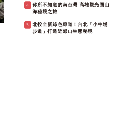
你所不知道的南台灣 高雄觀光圈山
4
海秘境之旅
北投全新綠色廊道！台北「小牛埔
5
步道」打造近郊山生態秘境