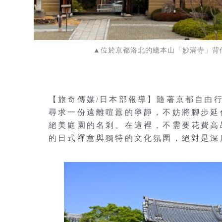
▲位於京都洛北的總本山「妙滿寺」背倚壯
【旅奇傳媒/日本部報導】隨著京都自由
尋求一份遠離喧囂的寧靜，不妨將腳步延
絕美庭園的名剎。在這裡，不需要花費高
的日式禪意與獨特的文化氛圍，絕對是深