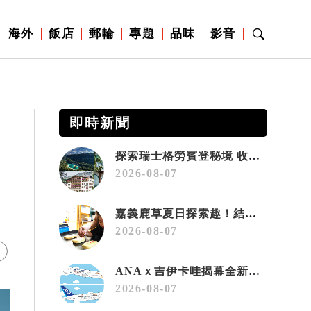
海外
飯店
郵輪
專題
品味
影音
即時新聞
探索瑞士格勞賓登秘境 收藏六種阿爾卑斯夏日療癒之旅
2026-08-07
嘉義鹿草夏日探索趣！結合科學、農場與自然的親子小旅行
2026-08-07
ANAｘ吉伊卡哇揭幕全新彩繪機「Chiikawa JET」
2026-08-07