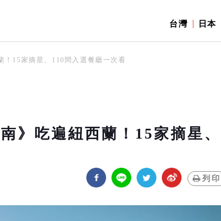
台灣
日本
蘭！15家摘星、110間入選餐廳一次看
指南》吃遍紐西蘭！15家摘星、
列印