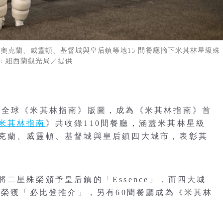
奧克蘭、威靈頓、基督城與皇后鎮等地15 間餐廳摘下米其林星級殊
：紐西蘭觀光局／提供
入全球《米其林指南》版圖，成為《米其林指南》首
米其林指南
》共收錄110間餐廳，涵蓋米其林星級
克蘭、威靈頓、基督城與皇后鎮四大城市，表彰其
二星殊榮頒予皇后鎮的「Essence」，而四大城
廳榮獲「必比登推介」，另有60間餐廳成為《米其林