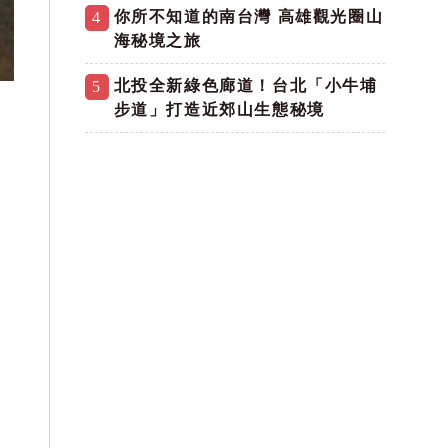
你所不知道的南台灣 高雄觀光圈山
4
海秘境之旅
北投全新綠色廊道！台北「小牛埔
5
步道」打造近郊山生態秘境