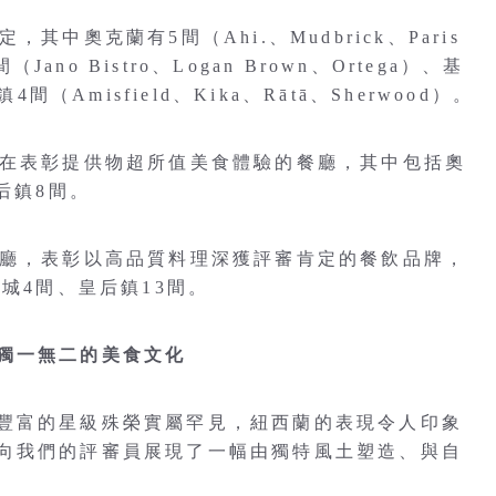
中奧克蘭有5間（Ahi.、Mudbrick、Paris
間（Jano Bistro、Logan Brown、Ortega）、基
鎮4間（Amisfield、Kika、Rātā、Sherwood）。
旨在表彰提供物超所值美食體驗的餐廳，其中包括奧
后鎮8間。
餐廳，表彰以高品質料理深獲評審肯定的餐飲品牌，
城4間、皇后鎮13間。
獨一無二的美食文化
豐富的星級殊榮實屬罕見，紐西蘭的表現令人印象
向我們的評審員展現了一幅由獨特風土塑造、與自