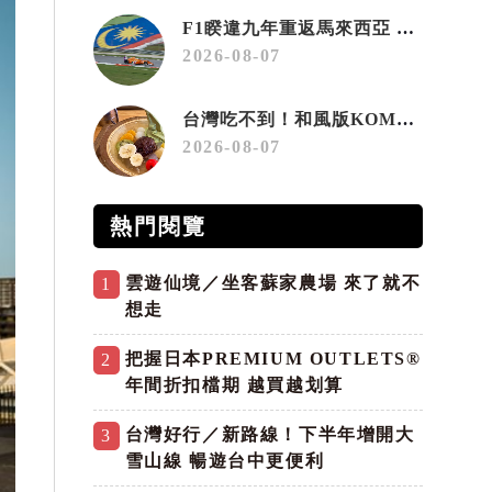
F1睽違九年重返馬來西亞 三大國際賽事打造10月運動旅遊熱潮 賽車、自行車、路跑同週登場
2026-08-07
台灣吃不到！和風版KOMEDA咖啡讓你吃遍名古屋在地美食
2026-08-07
熱門閱覽
雲遊仙境／坐客蘇家農場 來了就不
1
想走
把握日本PREMIUM OUTLETS®
2
年間折扣檔期 越買越划算
台灣好行／新路線！下半年增開大
3
雪山線 暢遊台中更便利