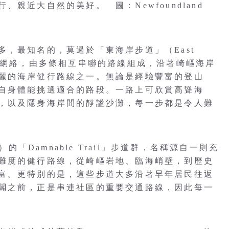
親近大自然的美好。 圖：Newfoundland
，最知名的，莫過於「東海岸步道」（East
里的步道網絡，由多條相互串聯的路線組成，沿著崎嶇海岸
麗的海岸健行路線之一。無論是經驗豐富的登山
自身體能挑選適合的路段。一路上可欣賞高聳海
，以及隱身海岸間的靜謐沙灘，每一步都是令人難
la）的「Damnable Trail」步道群，名稱源自一則充
難度的健行路線，從崎嶇岩地、臨海峭壁，到歷史
富。更特別的是，這些步道大多沿著早年居民往返
闢之前，正是串連社區的重要交通路線，因此每一