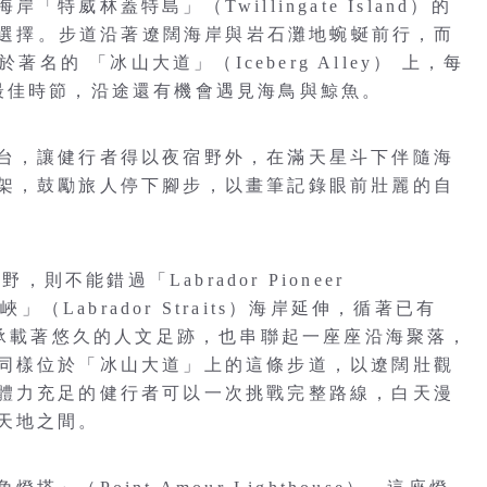
威林蓋特島」（Twillingate Island）的
ils」是絕佳選擇。步道沿著遼闊海岸與岩石灘地蜿蜒前行，而
落於著名的 「冰山大道」（Iceberg Alley） 上，每
最佳時節，沿途還有機會遇見海鳥與鯨魚。
台，讓健行者得以夜宿野外，在滿天星斗下伴隨海
架，鼓勵旅人停下腳步，以畫筆記錄眼前壯麗的自
則不能錯過「Labrador Pioneer
」（Labrador Straits）海岸延伸，循著已有
僅承載著悠久的人文足跡，也串聯起一座座沿海聚落，
同樣位於「冰山大道」上的這條步道，以遼闊壯觀
體力充足的健行者可以一次挑戰完整路線，白天漫
天地之間。