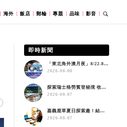
海外
飯店
郵輪
專題
品味
影音
即時新聞
「東北角外澳月夜」8/22-8/23浪漫登場 串聯五漁村、音樂、市集、火舞與慢旅共度夏夜
2026-08-08
探索瑞士格勞賓登秘境 收藏六種阿爾卑斯夏日療癒之旅
2026-08-07
嘉義鹿草夏日探索趣！結合科學、農場與自然的親子小旅行
2026-08-07