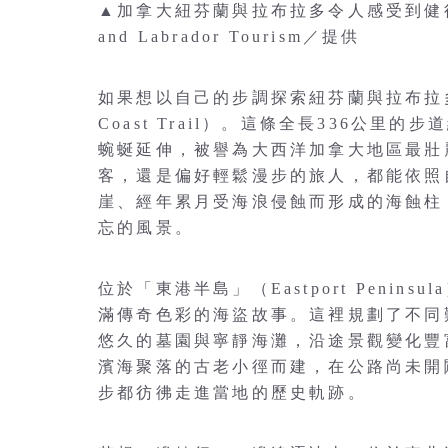
▲加拿大紐芬蘭與拉布拉多令人感受到健行、
and Labrador Tourism／提供
如果想以自己的步調探索紐芬蘭與拉布拉多
Coast Trail）。這條全長336公
蜿蜒延伸，被譽為大西洋加拿大地區最壯
客，還是偏好輕鬆漫步的旅人，都能依照
崖、經年累月受海浪侵蝕而形成的海蝕柱
忘的風景。
位於「東港半島」（Eastport Peninsu
滿傳奇色彩的海盜故事。這裡規劃了不同
悠久的墓園與寧靜海灘，沿途景觀變化豐
濱海聚落的古老小徑而建，在公路尚未開
步都彷彿走進當地的歷史軌跡。