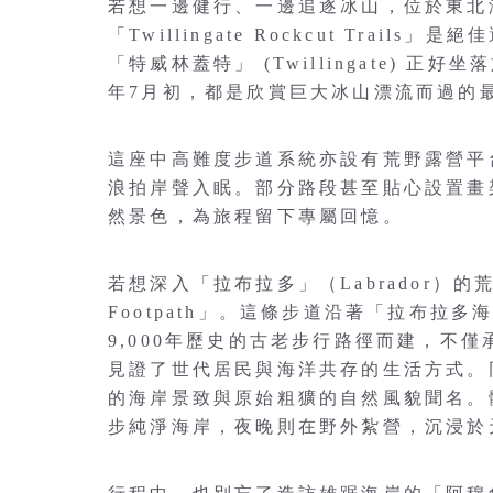
若想一邊健行、一邊追逐冰山，位於東北海岸「特
「Twillingate Rockcut Tra
「特威林蓋特」 (Twillingate) 正好坐
年7月初，都是欣賞巨大冰山漂流而過的
這座中高難度步道系統亦設有荒野露營平
浪拍岸聲入眠。部分路段甚至貼心設置畫
然景色，為旅程留下專屬回憶。
若想深入「拉布拉多」（Labrador）的荒野，
Footpath」。這條步道沿著「拉布拉多海峽
9,000年歷史的古老步行路徑而建，不
見證了世代居民與海洋共存的生活方式。
的海岸景致與原始粗獷的自然風貌聞名。
步純淨海岸，夜晚則在野外紮營，沉浸於