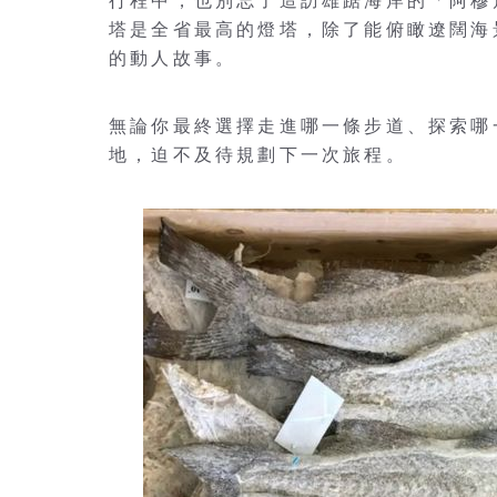
行程中，也別忘了造訪雄踞海岸的「阿穆角燈塔」
塔是全省最高的燈塔，除了能俯瞰遼闊海
的動人故事。
無論你最終選擇走進哪一條步道、探索哪
地，迫不及待規劃下一次旅程。