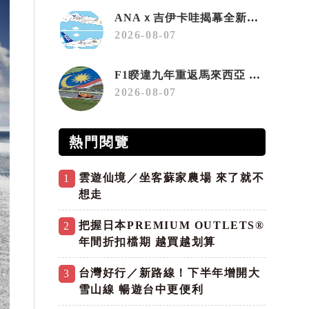
ANAｘ吉伊卡哇揭幕全新彩繪機「Chiikawa JET」
2026-08-07
F1睽違九年重返馬來西亞 三大國際賽事打造10月運動旅遊熱潮 賽車、自行車、路跑同週登場
2026-08-07
熱門閱覽
雲遊仙境／坐客蘇家農場 來了就不
1
想走
把握日本PREMIUM OUTLETS®
2
年間折扣檔期 越買越划算
台灣好行／新路線！下半年增開大
3
雪山線 暢遊台中更便利