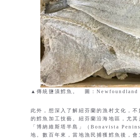
▲傳統鹽漬鱈魚。 圖：Newfoundland an
此外，想深入了解紐芬蘭的漁村文化，不
的鱈魚加工技藝。紐芬蘭沿海地區，尤其是「紐
「博納維斯塔半島」（Bonavista Peni
地。數百年來，當地漁民捕獲鱈魚後，會立即去