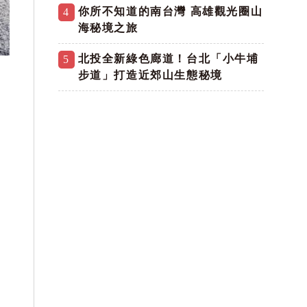
你所不知道的南台灣 高雄觀光圈山
4
海秘境之旅
北投全新綠色廊道！台北「小牛埔
5
步道」打造近郊山生態秘境