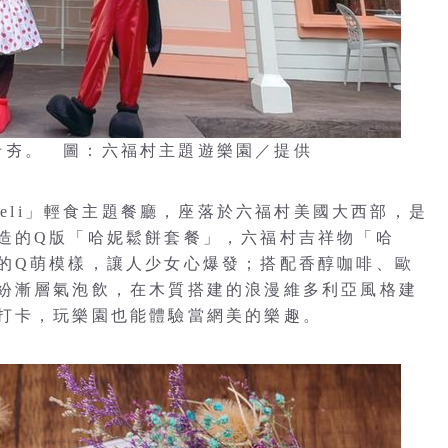
美打卡夯。 圖：六福村主題遊樂園／提供
Deli」輕食主題餐廳，座落於六福村美國大西部，是
造的Q版「哈妮鬆餅套餐」，六福村吉祥物「哈
的Q萌模樣，讓人少女心爆發；搭配香醇咖啡、歐
紛漸層氣泡飲，在木質搭建的浪漫維多利亞風格建
打卡，玩樂園也能體驗當網美的樂趣。