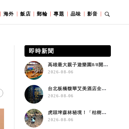
海外
飯店
郵輪
專題
品味
影音
即時新聞
高雄最大親子遊樂園8/8開幕！30項設施免費玩、YOYO家族嗨翻暑假
2026-08-06
台北板橋馥華艾美酒店全新開幕 感官藝術策展打造旅居新風格
2026-08-06
虎頭埤森林秘境！「枯樹籬步道」生態復育有成 走進大自然生命教室
2026-08-06