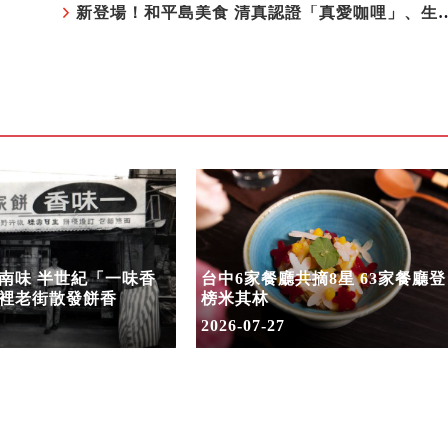
新登場！和平島美食 清真認證「真愛咖
南味 半世紀「一味香
台中6家餐廳共摘8星 63家餐廳登
裡老街散發餅香
榜米其林
2026-07-27