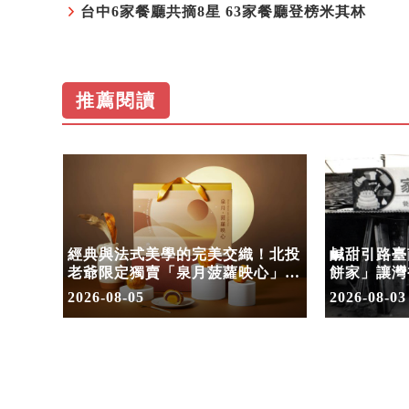
台中6家餐廳共摘8星 63家餐廳登榜米其林
推薦閱讀
餐廳登
經典與法式美學的完美交織！北投
鹹甜引路臺
老爺限定獨賣「泉月菠蘿映心」中
餅家」讓灣
秋禮盒
2026-08-05
2026-08-03