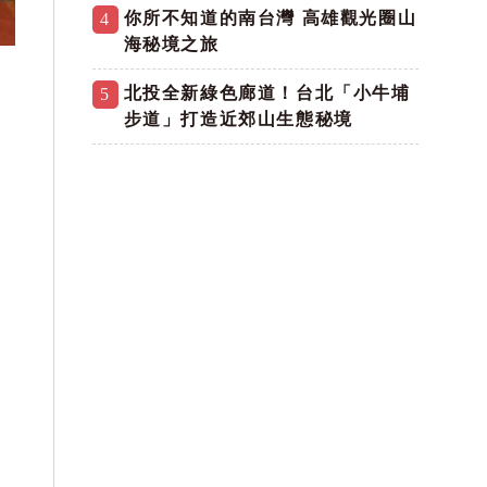
你所不知道的南台灣 高雄觀光圈山
4
海秘境之旅
北投全新綠色廊道！台北「小牛埔
5
步道」打造近郊山生態秘境