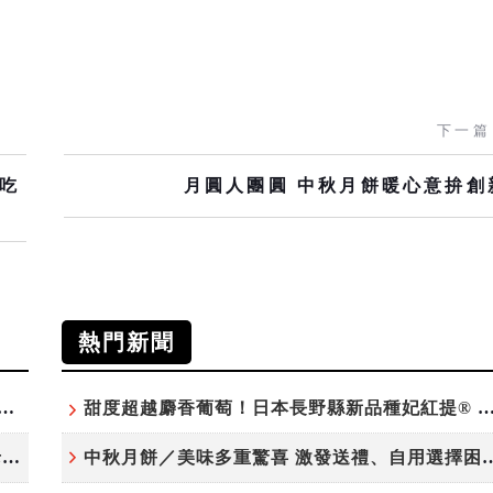
下一篇
你吃
月圓人團圓 中秋月餅暖心意拚創
熱門新聞
學的完美交織！北投老爺限定獨賣「泉月菠蘿映心」中秋禮盒
甜度超越麝香葡萄！日本長野縣新品種妃紅提® 微風超市
鹹甜引路臺南味 半世紀「一味香餅家」讓灣裡老街散發餅香
中秋月餅／美味多重驚喜 激發送