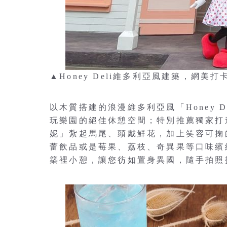
▲Honey Deli維多利亞風建築，網
以木質搭建的浪漫維多利亞風「Honey 
玩樂園的絕佳休憩空間；特別推薦獨家打
妮」紮起馬尾、頭戴鮮花，加上笑容可掬
蕾飲品或是莓果、荔枝、奇異果等口味繽
築裡小憩，讓您彷如置身異國，隨手拍照