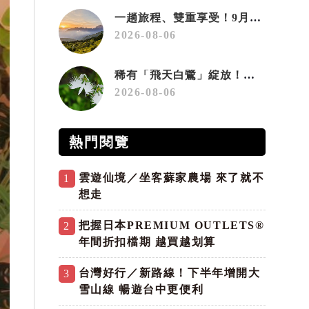
一趟旅程、雙重享受！9月住宿合歡山 順遊奧萬大10元優惠入園
2026-08-06
稀有「飛天白鷺」綻放！神戶六甲高山植物園「鷺草」珍貴現身
2026-08-06
熱門閱覽
雲遊仙境／坐客蘇家農場 來了就不
1
想走
把握日本PREMIUM OUTLETS®
2
年間折扣檔期 越買越划算
台灣好行／新路線！下半年增開大
3
雪山線 暢遊台中更便利