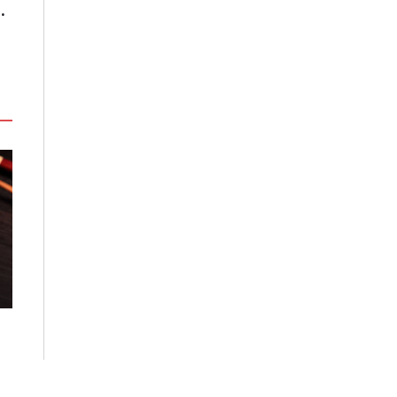
哩」、生態飲食「禾口丘」
經典與法式美學的完美交織！北投
鹹甜引路臺南味
老爺限定獨賣「泉月菠蘿映心」中
餅家」讓灣裡老
秋禮盒
2026-08-05
2026-08-03