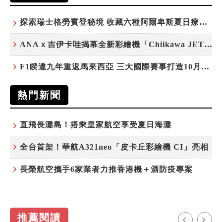
探索瑞士格勞賓登秘境 收藏六種阿爾卑斯夏日療癒之旅
ANAｘ吉伊卡哇揭幕全新彩繪機「Chiikawa JET」
F1睽違九年重返馬來西亞 三大國際賽事打造10月運動旅遊熱潮 賽車、自行車、路跑同週登場
熱門新聞
直飛長灘島！搭乘皇家航空享受夏日海灘
全台首架！華航A321neo「皮卡丘彩繪機 CI」亮相
長榮航空攜手6家業者力推香港機＋酒防疫專案
推薦閱讀