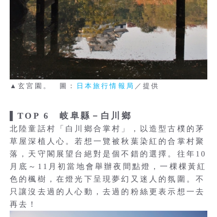
▲玄宮園。 圖：
日本旅行情報局
／提供
▌TOP 6 岐阜縣－白川鄉
北陸童話村「白川鄉合掌村」，以造型古樸的茅
草屋深植人心。若想一覽被秋葉染紅的合掌村聚
落，天守閣展望台絕對是個不錯的選擇。往年10
月底～11月初當地會舉辦夜間點燈，一棵棵黃紅
色的楓樹，在燈光下呈現夢幻又迷人的氛圍。不
只讓沒去過的人心動，去過的粉絲更表示想一去
再去！