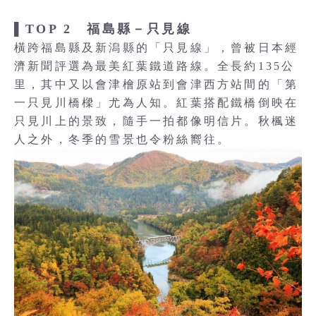
▌TOP 2 福島縣－只見線
橫跨福島縣及新潟縣的「只見線」，曾被日本經
濟新聞評選為最美紅葉鐵道路線。全長約135公
里，其中又以會津檜原站到會津西方站間的「第
一只見川橋樑」尤為人知。紅葉搭配鐵橋倒映在
只見川上的景致，隨手一拍都像明信片。秋楓迷
人之外，冬季的雪景也令粉絲嚮往。