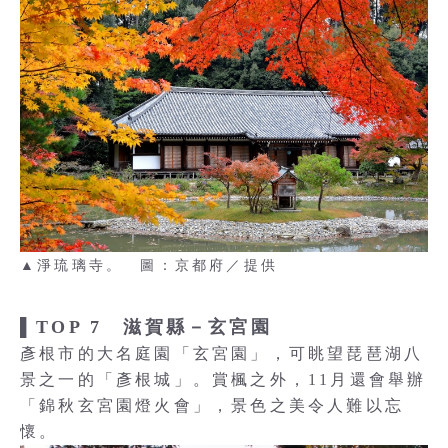
▲淨琉璃寺。 圖：京都府／提供
▌TOP 7 滋賀縣－玄宮園
彥根市的大名庭園「玄宮園」，可眺望琵琶湖八
景之一的「彥根城」。賞楓之外，11月還會舉辦
「錦秋玄宮園燈火會」，景色之美令人難以忘
懷。