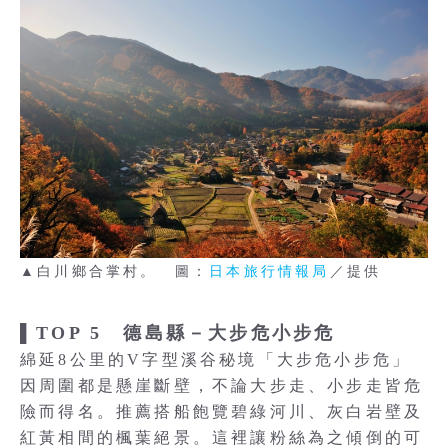
▲白川鄉合掌村。 圖：
日本旅行情報局
／提供
▌TOP 5 德島縣－大步危小步危
綿延8公里的V字型溪谷秘境「大步危小步危」
因周圍都是懸崖斷壁，不論大步走、小步走皆危
險而得名。推薦搭船飽覽碧綠河川、灰白岩壁及
紅黃相間的楓葉絕景。這裡讓粉絲為之傾倒的可