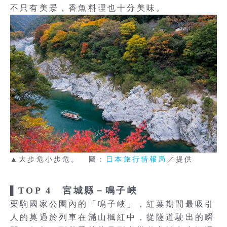
不只有美景，香魚料理也十分美味。
▲大步危小步危。 圖：
日本旅行情報局
／提供
▌TOP 4 宮城縣－鳴子峽
栗駒國家公園內的「鳴子峽」，紅葉期間最吸引
人的莫過於列車在滿山楓紅中，從隧道駛出的瞬