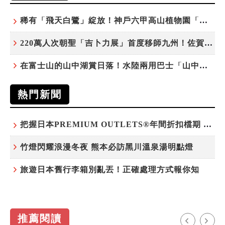
稀有「飛天白鷺」綻放！神戶六甲高山植物園「鷺草」珍貴現身
220萬人次朝聖「吉卜力展」首度移師九州！佐賀站早鳥平日套票8/10搶先開賣
在富士山的山中湖賞日落！水陸兩用巴士「山中湖的河馬」暑假加開夕陽班次
熱門新聞
把握日本PREMIUM OUTLETS®年間折扣檔期 越買越划算
竹燈閃耀浪漫冬夜 熊本必訪黑川溫泉湯明點燈
旅遊日本舊行李箱別亂丟！正確處理方式報你知
推薦閱讀