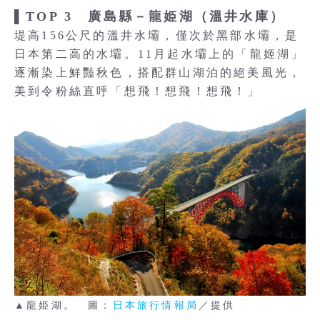
▌TOP 3 廣島縣－龍姫湖（溫井水庫）
堤高156公尺的溫井水壩，僅次於黑部水壩，是
日本第二高的水壩。11月起水壩上的「龍姬湖」
逐漸染上鮮豔秋色，搭配群山湖泊的絕美風光，
美到令粉絲直呼「想飛！想飛！想飛！」
▲龍姫湖。 圖：
日本旅行情報局
／提供