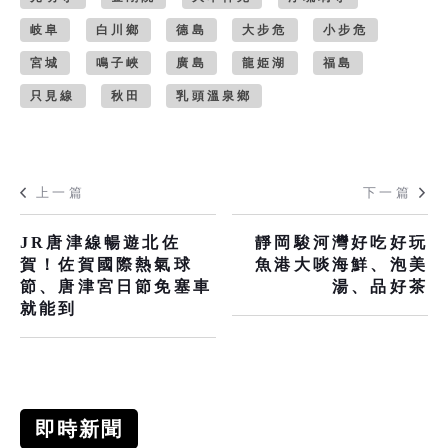
岐阜
白川鄉
德島
大步危
小步危
宮城
鳴子峽
廣島
龍姫湖
福島
只見線
秋田
乳頭溫泉鄉
上一篇
下一篇
JR唐津線暢遊北佐
靜岡駿河灣好吃好玩
賀！佐賀國際熱氣球
魚港大啖海鮮、泡美
節、唐津宮日節免塞車
湯、品好茶
就能到
即時新聞