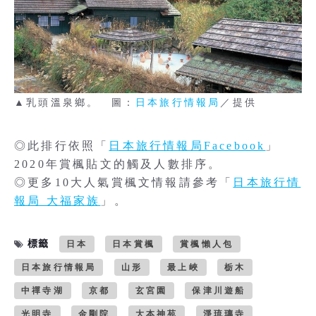
▲乳頭溫泉鄉。 圖：
日本旅行情報局
／提供
◎此排行依照「
日本旅行情報局Facebook
」
2020年賞楓貼文的觸及人數排序。
◎更多10大人氣賞楓文情報請參考「
日本旅行情
報局 大福家族
」。
標籤
日本
日本賞楓
賞楓懶人包
日本旅行情報局
山形
最上峽
栃木
中禪寺湖
京都
玄宮園
保津川遊船
光明寺
金剛院
大本神苑
淨琉璃寺