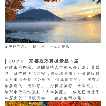
▲中禪寺湖。 圖：木下さん／提供
▌TOP 8 京都近郊賞楓景點 5選
遠離市區塵囂、避開擁擠人群的京都近郊紅葉景
點，讓你疫後也能安心愜意地賞楓！不論是從龜
岡至嵐山全長16公里的「保津川遊船」、擁有紅
葉參道的「光明寺」、丹後紅葉寺「金剛院」、
綾部市代表性景點「大本神苑」，或是已有近千
年歷史的「淨琉璃寺」，都超值得收藏！