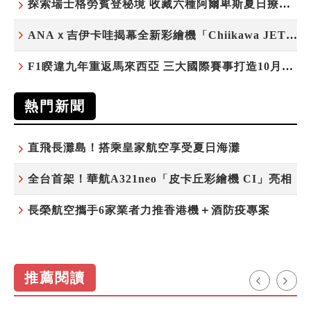
探索瑞士格勞賓登秘境 收藏六種阿爾卑斯夏日療癒之旅
ANAｘ吉伊卡哇揭幕全新彩繪機「Chiikawa JET」
F1睽違九年重返馬來西亞 三大國際賽事打造10月運動旅遊熱潮 賽車、自行車、路跑同週登場
熱門新聞
直飛長灘島！搭乘皇家航空享受夏日海灘
全台首架！華航A321neo「皮卡丘彩繪機 CI」亮相
長榮航空攜手6家業者力推香港機＋酒防疫專案
推薦閱讀