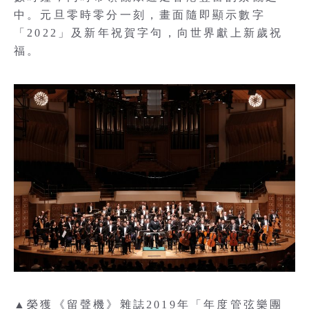
中。元旦零時零分一刻，畫面隨即顯示數字
「2022」及新年祝賀字句，向世界獻上新歲祝
福。
▲榮獲《留聲機》雜誌2019年「年度管弦樂團