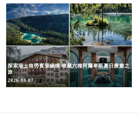
探索瑞士格勞賓登秘境 收藏六種阿爾卑斯夏日療癒之
旅
2026-08-07