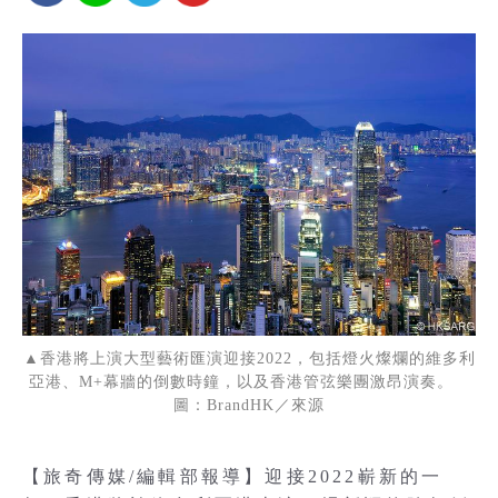
▲香港將上演大型藝術匯演迎接2022，包括燈火燦爛的維多利
亞港、M+幕牆的倒數時鐘，以及香港管弦樂團激昂演奏。
圖：BrandHK／來源
【旅奇傳媒/編輯部報導】迎接2022嶄新的一