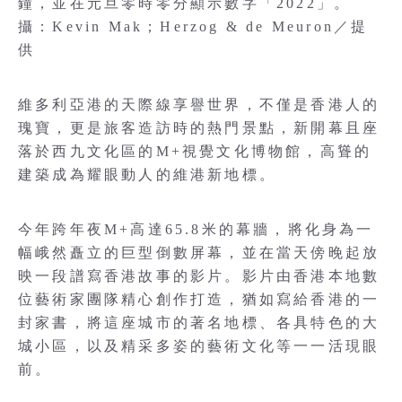
鐘，並在元旦零時零分顯示數字「2022」。
攝：Kevin Mak；Herzog & de Meuron／提
供
維多利亞港的天際線享譽世界，不僅是香港人的
瑰寶，更是旅客造訪時的熱門景點，新開幕且座
落於西九文化區的M+視覺文化博物館，高聳的
建築成為耀眼動人的維港新地標。
今年跨年夜M+高達65.8米的幕牆，將化身為一
幅峨然矗立的巨型倒數屏幕，並在當天傍晚起放
映一段譜寫香港故事的影片。影片由香港本地數
位藝術家團隊精心創作打造，猶如寫給香港的一
封家書，將這座城市的著名地標、各具特色的大
城小區，以及精采多姿的藝術文化等一一活現眼
前。