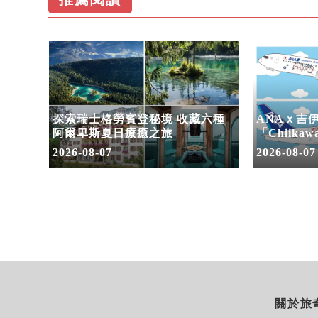
三大國
探索瑞士格勞賓登秘境 收藏六種
ANAｘ吉
潮 賽
阿爾卑斯夏日療癒之旅
「Chiikaw
2026-08-07
2026-08-07
關於旅奇