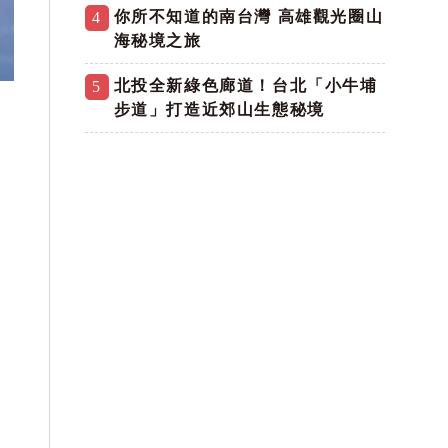
你所不知道的南台灣 高雄觀光圈山
4
海秘境之旅
北投全新綠色廊道！台北「小牛埔
5
步道」打造近郊山生態秘境