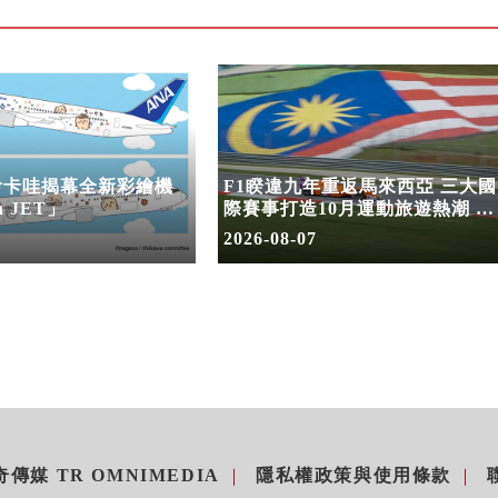
伊卡哇揭幕全新彩繪機
F1睽違九年重返馬來西亞 三大國
a JET」
際賽事打造10月運動旅遊熱潮 賽
車、自行車、路跑同週登場
2026-08-07
傳媒 TR OMNIMEDIA
隱私權政策與使用條款