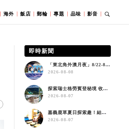
海外
飯店
郵輪
專題
品味
影音
即時新聞
「東北角外澳月夜」8/22-8/23浪漫登場 串聯五漁村、音樂、市集、火舞與慢旅共度夏夜
2026-08-08
國
探索瑞士格勞賓登秘境 收藏六種阿爾卑斯夏日療癒之旅
2026-08-07
嘉義鹿草夏日探索趣！結合科學、農場與自然的親子小旅行
2026-08-07