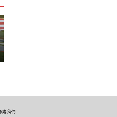
探索瑞士格勞賓登秘境 收藏六種
ANAｘ吉伊卡
阿爾卑斯夏日療癒之旅
「Chiikawa J
2026-08-07
2026-08-07
聯絡我們