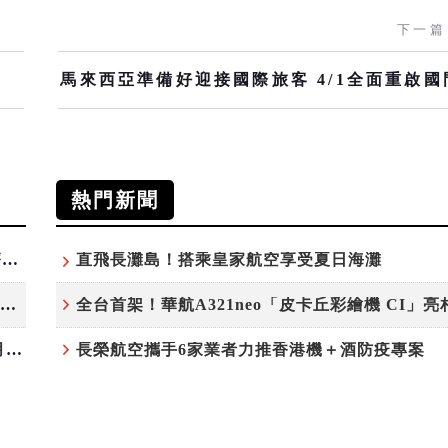
下一篇
馬來西亞準備好迎接國際旅客 4/1全面重啟國
熱門新聞
探索瑞士格勞賓登秘境 收藏六種阿爾卑斯夏日療癒之旅
直飛長灘島！搭乘皇家航空享受夏日海灘
ANAｘ吉伊卡哇揭幕全新彩繪機「Chiikawa JET」
全台首架！華航A321neo「皮卡丘彩繪機 CI」亮
F1睽違九年重返馬來西亞 三大國際賽事打造10月運動旅遊熱潮 賽車、自行車、路跑同週登場
長榮航空攜手6家業者力推香港機＋酒防疫專案