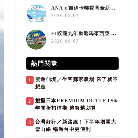
ANAｘ吉伊卡哇揭幕全新彩繪機「Chiikawa JET」
2026-08-07
F1睽違九年重返馬來西亞 三大國際賽事打造10月運動旅遊熱潮 賽車、自行車、路跑同週登場
2026-08-07
熱門閱覽
雲遊仙境／坐客蘇家農場 來了就不
1
想走
把握日本PREMIUM OUTLETS®
2
年間折扣檔期 越買越划算
台灣好行／新路線！下半年增開大
3
雪山線 暢遊台中更便利