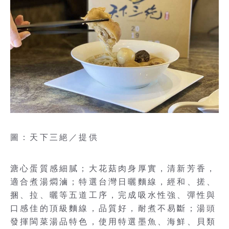
圖：天下三絕／提供
溏心蛋質感細膩；大花菇肉身厚實，清新芳香，
適合煮湯燜滷；特選台灣日曬麵線，經和、搓、
捆、拉、曬等五道工序，完成吸水性強、彈性與
口感佳的頂級麵線，品質好，耐煮不易斷；湯頭
發揮閩菜湯品特色，使用特選墨魚、海鮮、貝類