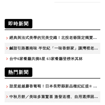
即時新聞
經典與法式美學的完美交織！北投老爺限定獨賣「泉月菠蘿映心」中秋禮盒
鹹甜引路臺南味 半世紀「一味香餅家」讓灣裡老街散發餅香
台中6家餐廳共摘8星 63家餐廳登榜米其林
熱門新聞
甜度超越麝香葡萄！日本長野縣新品種妃紅提® 微風超市限期販售
中秋月餅／美味多重驚喜 激發送禮、自用選擇困難症