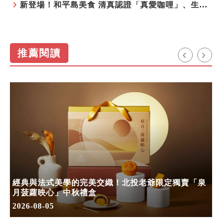
新登場！和平島美食 清真認證「真愛咖哩」、生態飲食「禾口丘」
推薦閱讀
經典與法式美學的完美交織！北投老爺限定獨賣「泉
月菠蘿映心」中秋禮盒
2026-08-05