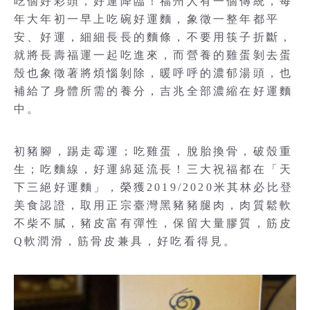
吃個好彩頭，好運降臨！福州人有一個傳統，每
年大年初一早上吃碗好運麵，象徵一整年都平
安、好運，細細長長的麵條，不要用筷子折斷，
就將長壽福運一起吃進來，而營養的雞蛋剝去蛋
殼也象徵著將煩惱剝除，暖呼呼的濃郁湯頭，也
補給了身體所需的養分，吉兆全部濃縮在好運麵
中。
初豬腳，踢走霉運；吃雞蛋，脫胎換骨，破殼重
生；吃麵線，好運綿延流長！三大祝福都在「天
下三絕好運麵」，榮獲2019/2020米其林必比登
美食認證，取用正宗臺灣黑豬豬腿肉，肉質鬆軟
不柴不膩，豬皮富有彈性，保留大量膠質，筋皮
Q軟潤滑，筋骨皮兼具，好吃看得見。