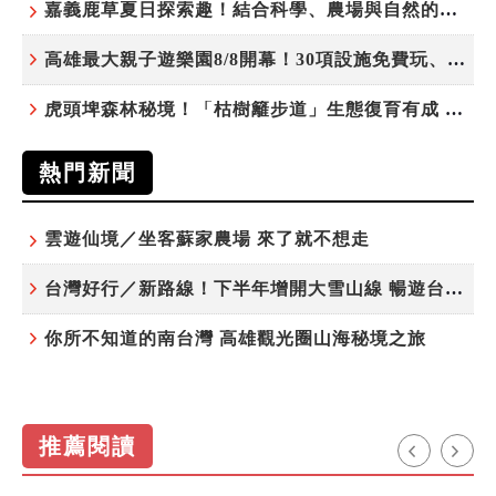
嘉義鹿草夏日探索趣！結合科學、農場與自然的親子小旅行
高雄最大親子遊樂園8/8開幕！30項設施免費玩、YOYO家族嗨翻暑假
虎頭埤森林秘境！「枯樹籬步道」生態復育有成 走進大自然生命教室
熱門新聞
雲遊仙境／坐客蘇家農場 來了就不想走
台灣好行／新路線！下半年增開大雪山線 暢遊台中更便利
你所不知道的南台灣 高雄觀光圈山海秘境之旅
推薦閱讀