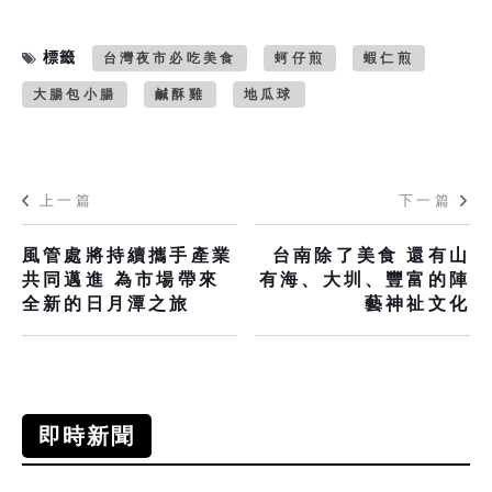
標籤
台灣夜市必吃美食
蚵仔煎
蝦仁煎
大腸包小腸
鹹酥雞
地瓜球
上一篇
下一篇
風管處將持續攜手產業
台南除了美食 還有山
共同邁進 為市場帶來
有海、大圳、豐富的陣
全新的日月潭之旅
藝神祉文化
即時新聞