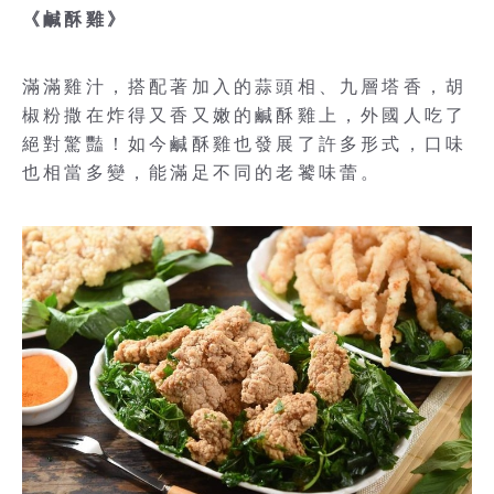
《鹹酥雞》
滿滿雞汁，搭配著加入的蒜頭相、九層塔香，胡
椒粉撒在炸得又香又嫩的鹹酥雞上，外國人吃了
絕對驚豔！如今鹹酥雞也發展了許多形式，口味
也相當多變，能滿足不同的老饕味蕾。