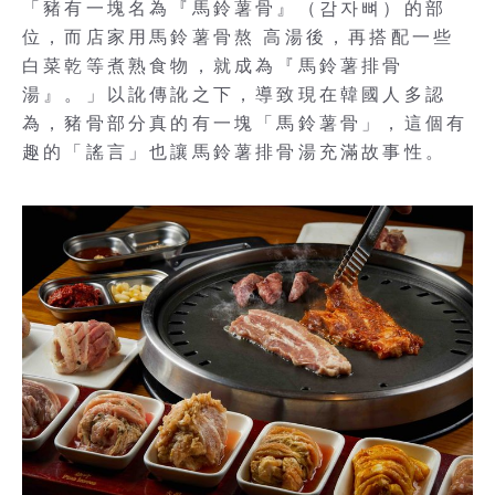
「豬有一塊名為『馬鈴薯骨』（감자뼈）的部
位，而店家用馬鈴薯骨熬 高湯後，再搭配一些
白菜乾等煮熟食物，就成為『馬鈴薯排骨
湯』。」以訛傳訛之下，導致現在韓國人多認
為，豬骨部分真的有一塊「馬鈴薯骨」，這個有
趣的「謠言」也讓馬鈴薯排骨湯充滿故事性。