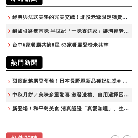
經典與法式美學的完美交織！北投老爺限定獨賣「泉月菠蘿映心」中秋禮盒
鹹甜引路臺南味 半世紀「一味香餅家」讓灣裡老街散發餅香
台中6家餐廳共摘8星 63家餐廳登榜米其林
熱門新聞
甜度超越麝香葡萄！日本長野縣新品種妃紅提® 微風超市限期販售
中秋月餅／美味多重驚喜 激發送禮、自用選擇困難症
新登場！和平島美食 清真認證「真愛咖哩」、生態飲食「禾口丘」