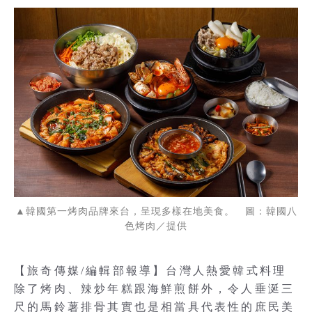
▲韓國第一烤肉品牌來台，呈現多樣在地美食。 圖：韓國八
色烤肉／提供
【旅奇傳媒/編輯部報導】台灣人熱愛韓式料理
除了烤肉、辣炒年糕跟海鮮煎餅外，令人垂涎三
尺的馬鈴薯排骨其實也是相當具代表性的庶民美