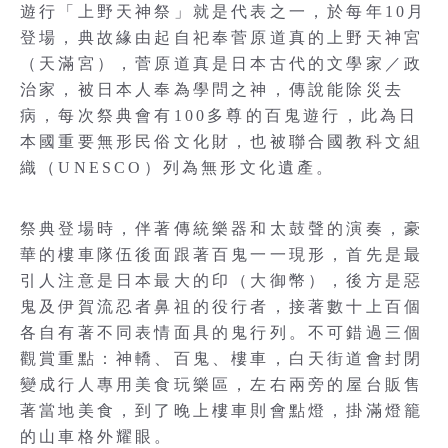
遊行「上野天神祭」就是代表之一，於每年10月
登場，典故緣由起自祀奉菅原道真的上野天神宮
（天滿宮），菅原道真是日本古代的文學家／政
治家，被日本人奉為學問之神，傳說能除災去
病，每次祭典會有100多尊的百鬼遊行，此為日
本國重要無形民俗文化財，也被聯合國教科文組
織（UNESCO）列為無形文化遺產。
祭典登場時，伴著傳統樂器和太鼓聲的演奏，豪
華的樓車隊伍後面跟著百鬼一一現形，首先是最
引人注意是日本最大的印（大御幣），後方是惡
鬼及伊賀流忍者鼻祖的役行者，接著數十上百個
各自有著不同表情面具的鬼行列。不可錯過三個
觀賞重點：神轎、百鬼、樓車，白天街道會封閉
變成行人專用美食玩樂區，左右兩旁的屋台販售
著當地美食，到了晚上樓車則會點燈，掛滿燈籠
的山車格外耀眼。