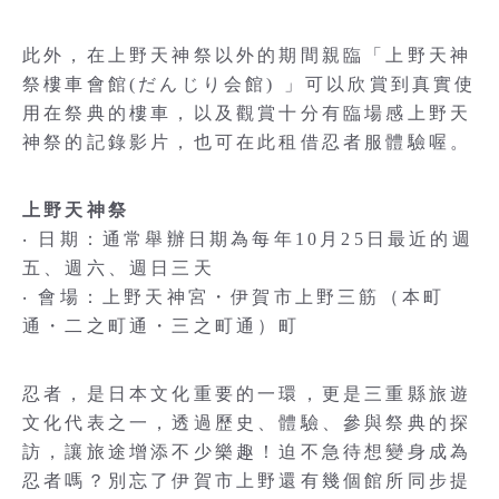
此外，在上野天神祭以外的期間親臨「上野天神
祭樓車會館(だんじり会館) 」可以欣賞到真實使
用在祭典的樓車，以及觀賞十分有臨場感上野天
神祭的記錄影片，也可在此租借忍者服體驗喔。
上野天神祭
‧ 日期：通常舉辦日期為每年10月25日最近的週
五、週六、週日三天
‧ 會場：上野天神宮・伊賀市上野三筋（本町
通・二之町通・三之町通）町
忍者，是日本文化重要的一環，更是三重縣旅遊
文化代表之一，透過歷史、體驗、參與祭典的探
訪，讓旅途增添不少樂趣！迫不急待想變身成為
忍者嗎？別忘了伊賀市上野還有幾個館所同步提