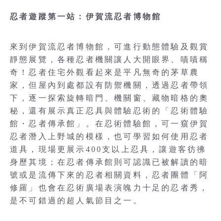
忍者遊蹤第一站：伊賀流忍者博物館
來到伊賀流忍者博物館，可進行動態體驗及觀賞
靜態展覽，各種忍者機關讓人大開眼界、嘖嘖稱
奇！忍者住宅外觀看起來是平凡無奇的茅草農
家，但屋內到處都設有防禦機關，透過忍者帶領
下，逐一探索旋轉暗門、機關窗、藏物暗格的奧
秘，還有展示真正忍具與體驗忍術的「忍術體驗
館・忍者傳承館」。在忍術體驗館，可一窺伊賀
忍者潛入上野城的模樣，也可學習如何使用忍者
道具，現場更展示400支以上忍具，讓遊客彷彿
身歷其境；在忍者傳承館則可認識已被解讀的暗
號或是流傳下來的忍者相關資料，忍者團體「阿
修羅」也會在忍術廣場表演魄力十足的忍者秀，
是不可錯過的超人氣節目之一。