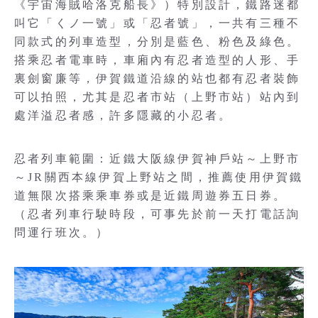
《宇宙海賊哈洛克船長》）特別設計，鐵路迷都
叫它「くノ一號」或「忍者號」，一共有三種不
同款式的列車造型，分別是藍色、粉色及綠色。
搭乘忍者電車時，車廂內有忍者造型的人形、手
裏劍窗廉等，伊賀鐵道沿線的站也都有忍者裝飾
可以拍照，尤其是忍者市站（上野市站）站內到
處洋溢忍者感，許多隱藏的小忍者。
忍者列車範圍：近鐵大阪線伊賀神戶站～上野市
～JR關西本線伊賀上野站之間，推薦使用伊賀鐵
道無限次搭乘乘車券或是近鐵周遊券五日券。
（忍者列車行駛時段，可事先於前一天打電話詢
問運行班次。）