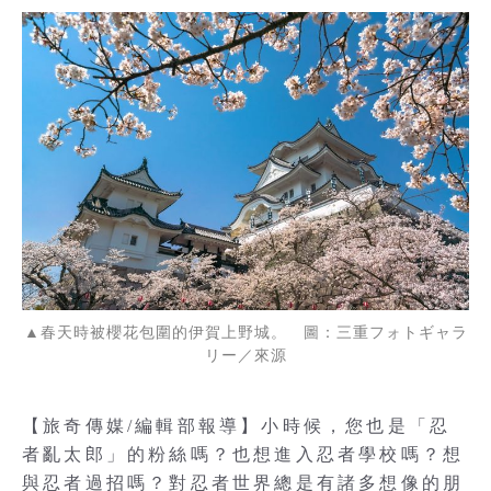
▲春天時被櫻花包圍的伊賀上野城。 圖：三重フォトギャラ
リー／來源
【旅奇傳媒/編輯部報導】小時候，您也是「忍
者亂太郎」的粉絲嗎？也想進入忍者學校嗎？想
與忍者過招嗎？對忍者世界總是有諸多想像的朋