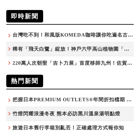
即時新聞
台灣吃不到！和風版KOMEDA咖啡讓你吃遍名古屋在地美食
稀有「飛天白鷺」綻放！神戶六甲高山植物園「鷺草」珍貴現身
220萬人次朝聖「吉卜力展」首度移師九州！佐賀站早鳥平日套票8/10搶先開賣
熱門新聞
把握日本PREMIUM OUTLETS®年間折扣檔期 越買越划算
竹燈閃耀浪漫冬夜 熊本必訪黑川溫泉湯明點燈
旅遊日本舊行李箱別亂丟！正確處理方式報你知