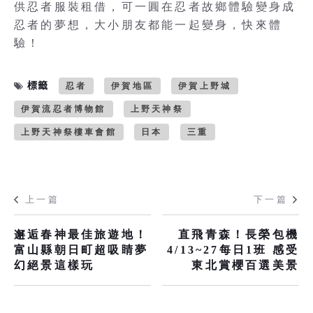
供忍者服裝租借，可一圓在忍者故鄉體驗變身成
忍者的夢想，大小朋友都能一起變身，快來體
驗！
標籤
忍者
伊賀地區
伊賀上野城
伊賀流忍者博物館
上野天神祭
上野天神祭樓車會館
日本
三重
上一篇
下一篇
邂逅春神最佳旅遊地！
直飛青森！長榮包機
富山縣朝日町超吸睛夢
4/13~27每日1班 感受
幻絕景這樣玩
東北賞櫻百選美景