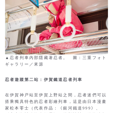
▲忍者列車內部隱藏著忍者。 圖：三重フォト
ギャラリー／來源
忍者遊蹤第二站：伊賀鐵道忍者列車
在伊賀神戸站至伊賀上野站之間，忍者迷們可以
搭乘獨具特色的忍者彩繪列車，這是由日本漫畫
家松本零士（代表作品：《銀河鐵道999》、