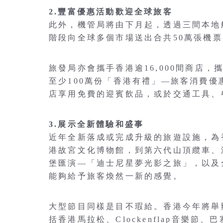
2.豐富優惠活動歡迎全球旅客
此外，機管局將由下月起，透過三間本地
階段向全球多個市場送出合共50萬張機
旅發局亦會攜手香港逾16,000間商店
至少100萬份「香港有禮」—旅客消費
店享用免費的迎賓飲品，或於交通工具、
3.展示全新體驗和盛事
近年全新落成或完成升級的旅遊設施，為
港故宮文化博物館，到第六代山頂纜車、
堡匯演—「迪士尼星夢光影之旅」，以及
能夠給予旅客煥然一新的感覺。
大型節目同樣是目不瑕給。香港今年將舉
括香港馬拉松、Clockenflap音樂節、