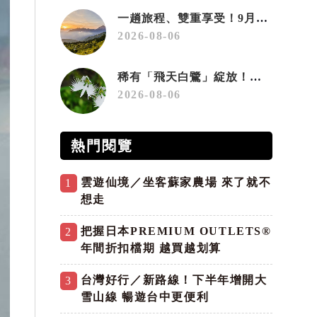
一趟旅程、雙重享受！9月住宿合歡山 順遊奧萬大10元優惠入園
2026-08-06
稀有「飛天白鷺」綻放！神戶六甲高山植物園「鷺草」珍貴現身
2026-08-06
熱門閱覽
雲遊仙境／坐客蘇家農場 來了就不
1
想走
把握日本PREMIUM OUTLETS®
2
年間折扣檔期 越買越划算
台灣好行／新路線！下半年增開大
3
雪山線 暢遊台中更便利