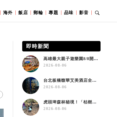
海外
飯店
郵輪
專題
品味
影音
即時新聞
高雄最大親子遊樂園8/8開幕！30項設施免費玩、YOYO家族嗨翻暑假
2026-08-06
台北板橋馥華艾美酒店全新開幕 感官藝術策展打造旅居新風格
2026-08-06
虎頭埤森林秘境！「枯樹籬步道」生態復育有成 走進大自然生命教室
2026-08-06