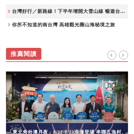
台灣好行／新路線！下半年增開大雪山線 暢遊台中更便利
你所不知道的南台灣 高雄觀光圈山海秘境之旅
推薦閱讀
「東北角外澳月夜」8/22-8/23浪漫登場 串聯五漁村、