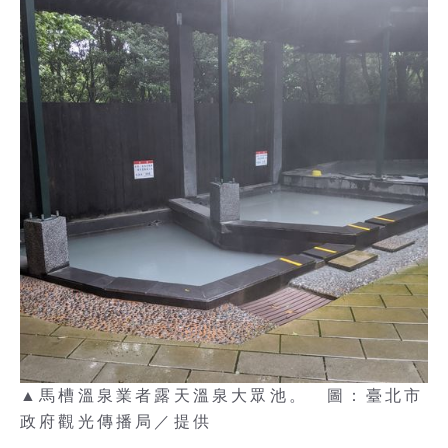
▲馬槽溫泉業者露天溫泉大眾池。 圖：臺北市
政府觀光傳播局／提供