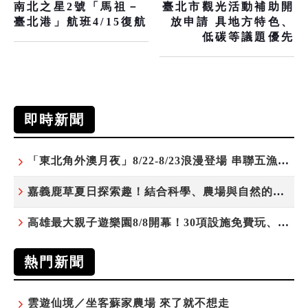
南北之星2號「馬祖－
臺北市觀光活動補助開
臺北港」航班4/15復航
放申請 具地方特色、
低碳等議題優先
即時新聞
「東北角外澳月夜」8/22-8/23浪漫登場 串聯五漁村、音樂、市集、火舞與慢旅共度夏夜
嘉義鹿草夏日探索趣！結合科學、農場與自然的親子小旅行
高雄最大親子遊樂園8/8開幕！30項設施免費玩、YOYO家族嗨翻暑假
熱門新聞
雲遊仙境／坐客蘇家農場 來了就不想走