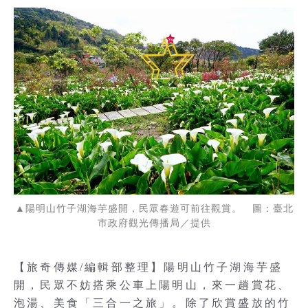
▲陽明山竹子湖海芋盛開，民眾春遊可前往觀賞。 圖：臺北
市政府觀光傳播局／提供
【旅奇傳媒/編輯部整理】陽明山竹子湖海芋盛
開，民眾不妨搭乘公車上陽明山，來一趟賞花、
泡湯、美食「三合一之旅」。除了欣賞盛放的竹