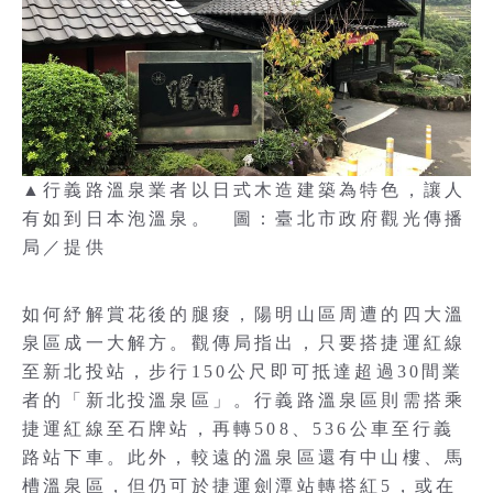
▲行義路溫泉業者以日式木造建築為特色，讓人
有如到日本泡溫泉。 圖：臺北市政府觀光傳播
局／提供
如何紓解賞花後的腿痠，陽明山區周遭的四大溫
泉區成一大解方。觀傳局指出，只要搭捷運紅線
至新北投站，步行150公尺即可抵達超過30間業
者的「新北投溫泉區」。行義路溫泉區則需搭乘
捷運紅線至石牌站，再轉508、536公車至行義
路站下車。此外，較遠的溫泉區還有中山樓、馬
槽溫泉區，但仍可於捷運劍潭站轉搭紅5，或在