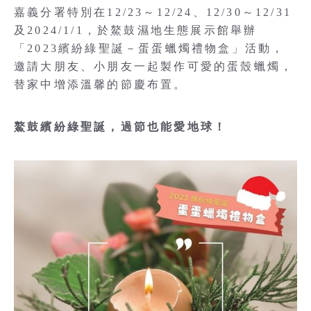
嘉義分署特別在12/23～12/24、12/30～12/31
及2024/1/1，於鰲鼓濕地生態展示館舉辦
「2023繽紛綠聖誕－蛋蛋蠟燭禮物盒」活動，
邀請大朋友、小朋友一起製作可愛的蛋殼蠟燭，
替家中增添溫馨的節慶布置。
鰲鼓繽紛綠聖誕，過節也能愛地球！