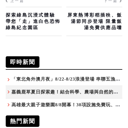
上一篇
下一篇
探索綠島沉浸式體驗
屏東熱博彩稻插秧、飯
帶您「走」進白色恐怖
湯節同步登場 限量飯
綠島紀念園區
湯免費供應品嚐
即時新聞
「東北角外澳月夜」8/22-8/23浪漫登場 串聯五漁村、音樂、市集、火舞與慢旅共度夏夜
嘉義鹿草夏日探索趣！結合科學、農場與自然的親子小旅行
高雄最大親子遊樂園8/8開幕！30項設施免費玩、YOYO家族嗨翻暑假
熱門新聞