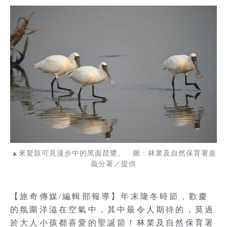
▲來鰲鼓可見漫步中的黑面琵鷺。 圖：林業及自然保育署嘉
義分署／提供
【旅奇傳媒/編輯部報導】年末隆冬時節，歡慶
的氛圍洋溢在空氣中，其中最令人期待的，莫過
於大人小孩都喜愛的聖誕節！林業及自然保育署