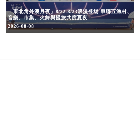
「東北角外澳月夜」8/22-8/23浪漫登場 串聯五漁村、
音樂、市集、火舞與慢旅共度夏夜
2026-08-08