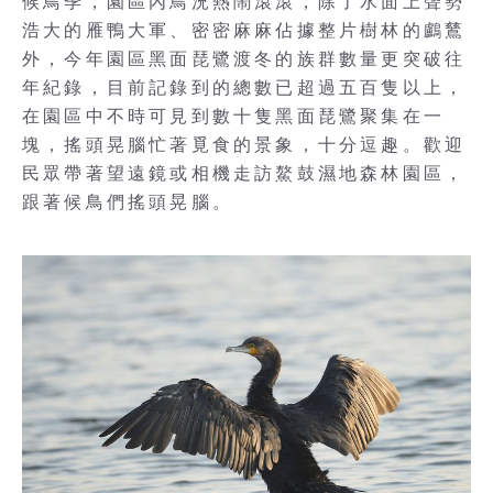
候鳥季，園區內鳥況熱鬧滾滾，除了水面上聲勢
浩大的雁鴨大軍、密密麻麻佔據整片樹林的鸕鶿
外，今年園區黑面琵鷺渡冬的族群數量更突破往
年紀錄，目前記錄到的總數已超過五百隻以上，
在園區中不時可見到數十隻黑面琵鷺聚集在一
塊，搖頭晃腦忙著覓食的景象，十分逗趣。歡迎
民眾帶著望遠鏡或相機走訪鰲鼓濕地森林園區，
跟著候鳥們搖頭晃腦。