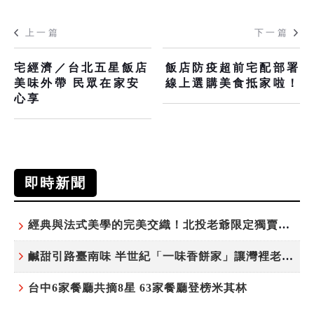
上一篇
下一篇
宅經濟／台北五星飯店
飯店防疫超前宅配部署
美味外帶 民眾在家安
線上選購美食抵家啦！
心享
即時新聞
經典與法式美學的完美交織！北投老爺限定獨賣「泉月菠蘿映心」中秋禮盒
鹹甜引路臺南味 半世紀「一味香餅家」讓灣裡老街散發餅香
台中6家餐廳共摘8星 63家餐廳登榜米其林