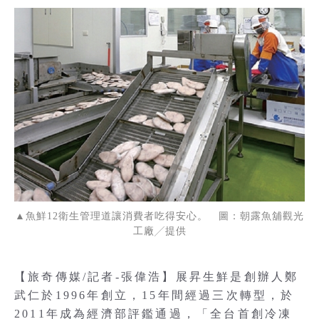
▲魚鮮12衛生管理道讓消費者吃得安心。 圖：朝露魚舖觀光
工廠╱提供
【旅奇傳媒/記者-張偉浩】展昇生鮮是創辦人鄭
武仁於1996年創立，15年間經過三次轉型，於
2011年成為經濟部評鑑通過，「全台首創冷凍