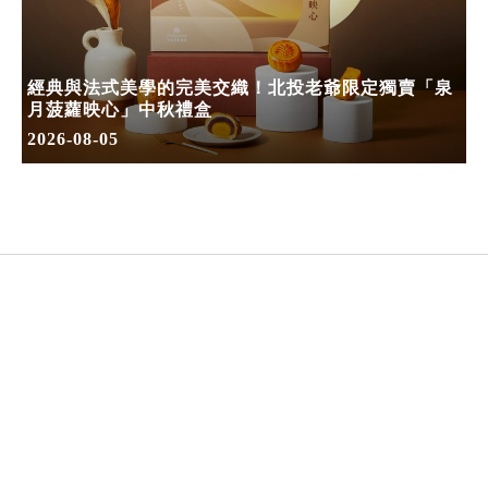
經典與法式美學的完美交織！北投老爺限定獨賣「泉
月菠蘿映心」中秋禮盒
2026-08-05