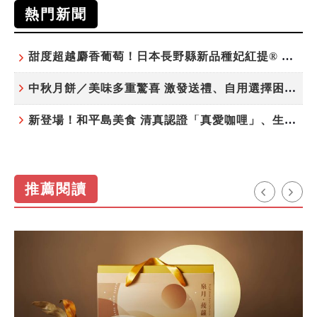
熱門新聞
甜度超越麝香葡萄！日本長野縣新品種妃紅提® 微風超市限期販售
中秋月餅／美味多重驚喜 激發送禮、自用選擇困難症
新登場！和平島美食 清真認證「真愛咖哩」、生態飲食「禾口丘」
推薦閱讀