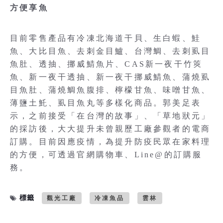
方便享魚
目前零售產品有冷凍北海道干貝、生白蝦、鮭
魚、大比目魚、去刺金目鱸、台灣鯛、去刺虱目
魚肚、透抽、挪威鯖魚片、CAS新一夜干竹筴
魚、新一夜干透抽、新一夜干挪威鯖魚、蒲燒虱
目魚肚、蒲燒鯛魚腹排、檸檬甘魚、味噌甘魚、
薄鹽土魠、虱目魚丸等多樣化商品。郭美足表
示，之前接受「在台灣的故事」、「草地狀元」
的採訪後，大大提升未曾親歷工廠參觀者的電商
訂購。目前因應疫情，為提升防疫民眾在家料理
的方便，可透過官網購物車、Line@的訂購服
務。
標籤
觀光工廠
冷凍魚品
雲林