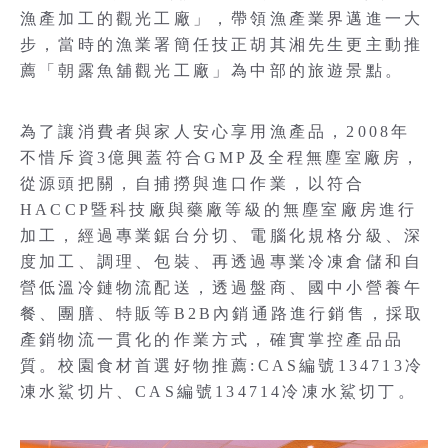
漁產加工的觀光工廠」，帶領漁產業界邁進一大
步，當時的漁業署簡任技正胡其湘先生更主動推
薦「朝露魚舖觀光工廠」為中部的旅遊景點。
為了讓消費者與家人安心享用漁產品，2008年
不惜斥資3億興蓋符合GMP及全程無塵室廠房，
從源頭把關，自捕撈與進口作業，以符合
HACCP暨科技廠與藥廠等級的無塵室廠房進行
加工，經過專業鋸台分切、電腦化規格分級、深
度加工、調理、包裝、再透過專業冷凍倉儲和自
營低溫冷鏈物流配送，透過盤商、國中小營養午
餐、團膳、特販等B2B內銷通路進行銷售，採取
產銷物流一貫化的作業方式，確實掌控產品品
質。校園食材首選好物推薦:CAS編號134713冷
凍水鯊切片、CAS編號134714冷凍水鯊切丁。