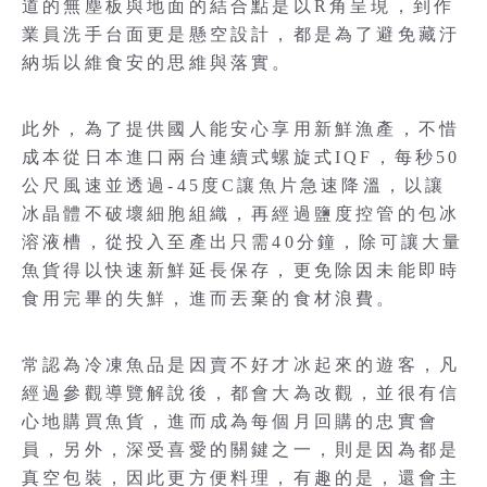
道的無塵板與地面的結合點是以R角呈現，到作
業員洗手台面更是懸空設計，都是為了避免藏汙
納垢以維食安的思維與落實。
此外，為了提供國人能安心享用新鮮漁產，不惜
成本從日本進口兩台連續式螺旋式IQF，每秒50
公尺風速並透過-45度C讓魚片急速降溫，以讓
冰晶體不破壞細胞組織，再經過鹽度控管的包冰
溶液槽，從投入至產出只需40分鐘，除可讓大量
魚貨得以快速新鮮延長保存，更免除因未能即時
食用完畢的失鮮，進而丟棄的食材浪費。
常認為冷凍魚品是因賣不好才冰起來的遊客，凡
經過參觀導覽解說後，都會大為改觀，並很有信
心地購買魚貨，進而成為每個月回購的忠實會
員，另外，深受喜愛的關鍵之一，則是因為都是
真空包裝，因此更方便料理，有趣的是，還會主