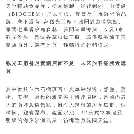
美容輔助食品等，從頭到腳，從裡到外，而倍優
（BIOCHEM）是以平價、優質為主要訴求的品
牌。麾下還有3家觀光工廠：雅聞魅力博覽館、
雅聞七里香玫瑰森林、雅聞峇里海岸，以及1家
觀光景點—雅聞香草植物工廠，讓保養品除了實
體店面外，還有另外一種獨特的行銷模式。
觀光工廠補足實體店面不足 未來旅客能就近購
買
其中位於斗六石榴班百年火車站附近，舒壓、藝
術、美學、購物的雅聞峇里海岸園區，是國內最
大的南洋風情景觀，擁有大規模的茅草屋群、棕
櫚樹、迎賓瀑布、鏡面水池、3D美式塗鴉牆及
明媚的海岸沙灘風景，彷彿置身異國天堂。