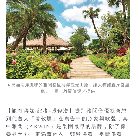
▲充滿南洋風味的雅聞峇里海岸觀光工廠，讓人猶如置身峇里
島。 圖：雅聞倍優╱提供
【旅奇傳媒/記者-張偉浩】提到雅聞倍優就會想
到代言人「蕭敬騰」在廣告中的形象與歌聲，其
中雅聞（ARWIN）是集團最早的品牌，除了保
養品之外，更涵蓋內衣、頭髮保養、身體保養、