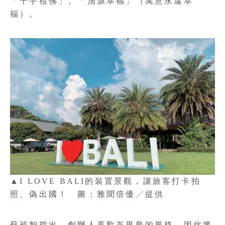
「千手禮佛」、「湧源幸福」（寓意永遠幸
福）。
▲I LOVE BALI的裝置景觀，讓旅客打卡拍
照、偽出國！ 圖：雅聞倍優╱提供
蘇裕智指出，創辦人喜歡峇里島的風格，因此將