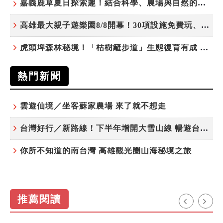
嘉義鹿草夏日探索趣！結合科學、農場與自然的親子小旅行
高雄最大親子遊樂園8/8開幕！30項設施免費玩、YOYO家族嗨翻暑假
虎頭埤森林秘境！「枯樹籬步道」生態復育有成 走進大自然生命教室
熱門新聞
雲遊仙境／坐客蘇家農場 來了就不想走
台灣好行／新路線！下半年增開大雪山線 暢遊台中更便利
你所不知道的南台灣 高雄觀光圈山海秘境之旅
推薦閱讀