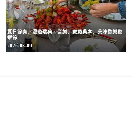
夏日節奏／漫遊瑞典～音樂、療癒桑拿、美味歡樂螯
蝦節
2026-08-09