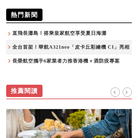
熱門新聞
直飛長灘島！搭乘皇家航空享受夏日海灘
全台首架！華航A321neo「皮卡丘彩繪機 CI」亮相
長榮航空攜手6家業者力推香港機＋酒防疫專案
推薦閱讀