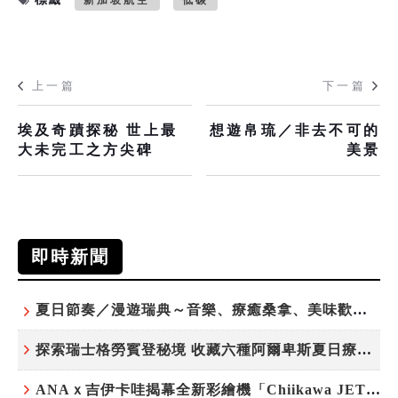
新加坡航空
低碳
上一篇
下一篇
埃及奇蹟探秘 世上最
想遊帛琉／非去不可的
大未完工之方尖碑
美景
即時新聞
夏日節奏／漫遊瑞典～音樂、療癒桑拿、美味歡樂螯蝦節
探索瑞士格勞賓登秘境 收藏六種阿爾卑斯夏日療癒之旅
ANAｘ吉伊卡哇揭幕全新彩繪機「Chiikawa JET」