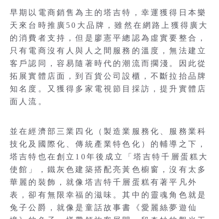
早期以電商銷售為主的塔吉特，幸運獲得日本樂
天來台時推廣50大品牌，雖然在網路上獲得廣大
的消費者支持，但是廖憲平總認為虛實要整合，
只有電商沒有人與人之間服務的溫度，無法建立
客戶認同，容易隨著時代的潮流而擱淺。因此從
拓展實體店面，到百貨公司設櫃，不斷拉抬品牌
知名度。又獲得多家電視節目採訪，提升實體店
面人流。
並在經濟部三業四化（製造業服務化、服務業科
技化及國際化、傳統產業特色化）的輔導之下，
塔吉特也在創立10年後成立「塔吉特千層蛋糕大
使館」，鐵灰色建築搭配亮黃色櫥窗，沒有太多
華麗的裝飾，就像塔吉特千層蛋糕有著平凡外
表，卻有無限幸福的滋味。其中的靈魂角色就是
兔子公爵，就像是童話故事書《愛麗絲夢遊仙