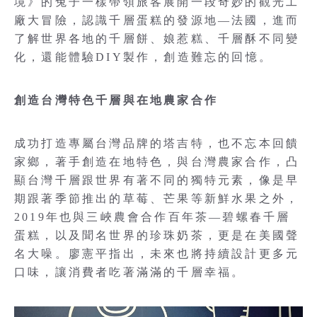
境》的兔子一樣帶領旅客展開一段奇妙的觀光工
廠大冒險，認識千層蛋糕的發源地—法國，進而
了解世界各地的千層餅、娘惹糕、千層酥不同變
化，還能體驗DIY製作，創造難忘的回憶。
創造台灣特色千層與在地農家合作
成功打造專屬台灣品牌的塔吉特，也不忘本回饋
家鄉，著手創造在地特色，與台灣農家合作，凸
顯台灣千層跟世界有著不同的獨特元素，像是早
期跟著季節推出的草莓、芒果等新鮮水果之外，
2019年也與三峽農會合作百年茶—碧螺春千層
蛋糕，以及聞名世界的珍珠奶茶，更是在美國聲
名大噪。廖憲平指出，未來也將持續設計更多元
口味，讓消費者吃著滿滿的千層幸福。