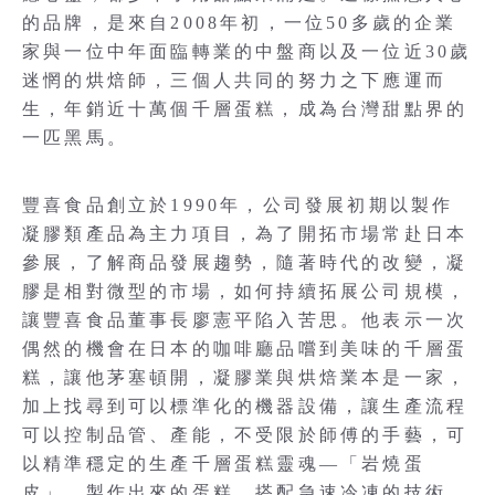
的品牌，是來自2008年初，一位50多歲的企業
家與一位中年面臨轉業的中盤商以及一位近30歲
迷惘的烘焙師，三個人共同的努力之下應運而
生，年銷近十萬個千層蛋糕，成為台灣甜點界的
一匹黑馬。
豐喜食品創立於1990年，公司發展初期以製作
凝膠類產品為主力項目，為了開拓市場常赴日本
參展，了解商品發展趨勢，隨著時代的改變，凝
膠是相對微型的市場，如何持續拓展公司規模，
讓豐喜食品董事長廖憲平陷入苦思。他表示一次
偶然的機會在日本的咖啡廳品嚐到美味的千層蛋
糕，讓他茅塞頓開，凝膠業與烘焙業本是一家，
加上找尋到可以標準化的機器設備，讓生產流程
可以控制品管、產能，不受限於師傅的手藝，可
以精準穩定的生產千層蛋糕靈魂—「岩燒蛋
皮」，製作出來的蛋糕，搭配急速冷凍的技術，