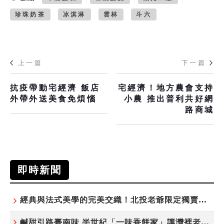
珍珠奶茶
冰淇淋
雲林
斗六
上一篇
下一篇
抗疫帶動宅經濟 飯店
宅經濟！地方農會支持
外帶外送美食免煩惱
小農 推出普利共好網
路商城
即時新聞
經典與法式美學的完美交織！北投老爺限定獨賣「泉月菠蘿映心」中秋禮盒
鹹甜引路臺南味 半世紀「一味香餅家」讓灣裡老街散發餅香