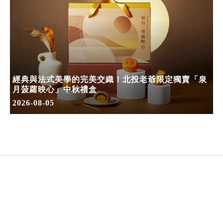
經典與法式美學的完美交織！北投老爺限定獨賣「泉
月菠蘿映心」中秋禮盒
2026-08-05