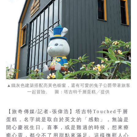
▲鐵灰色建築搭配亮黃色櫥窗，還有可愛的兔子公爵帶著旅客
一起冒險。 圖：塔吉特千層蛋糕╱提供
【旅奇傳媒/記者-張偉浩】塔吉特Touched千層
蛋糕，名字就是取自於英文的「感動」，無論是
開心慶祝生日、喜事，或是難過的時候，想來療
癒心靈，都少不了用甜點來滿足。這樣撫慰人心