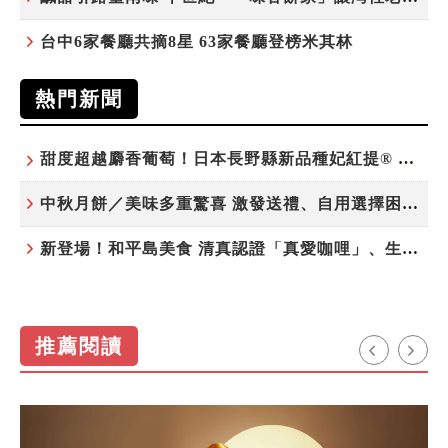
台中6家餐廳共摘8星 63家餐廳登榜米其林
熱門新聞
甜度超越麝香葡萄！日本長野縣新品種妃紅提® 微風超市限期販售
中秋月餅／美味多重驚喜 激發送禮、自用選擇困難症
新登場！和平島美食 清真認證「真愛咖哩」、生態飲食「禾口丘」
推薦閱讀