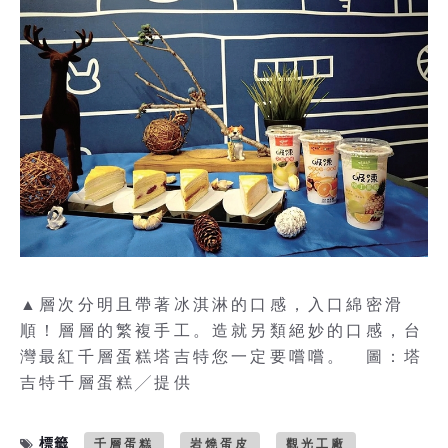
▲層次分明且帶著冰淇淋的口感，入口綿密滑
順！層層的繁複手工。造就另類絕妙的口感，台
灣最紅千層蛋糕塔吉特您一定要嚐嚐。 圖：塔
吉特千層蛋糕╱提供
標籤
千層蛋糕
岩燒蛋皮
觀光工廠