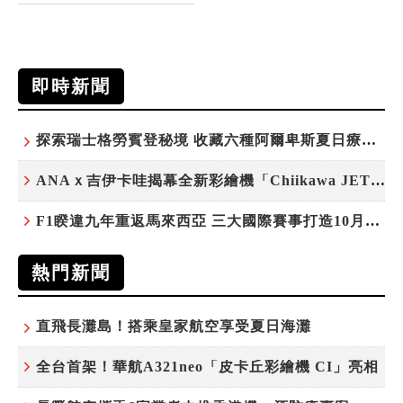
即時新聞
探索瑞士格勞賓登秘境 收藏六種阿爾卑斯夏日療癒之旅
ANAｘ吉伊卡哇揭幕全新彩繪機「Chiikawa JET」
F1睽違九年重返馬來西亞 三大國際賽事打造10月運動旅遊熱潮 賽車、自行車、路跑同週登場
熱門新聞
直飛長灘島！搭乘皇家航空享受夏日海灘
全台首架！華航A321neo「皮卡丘彩繪機 CI」亮相