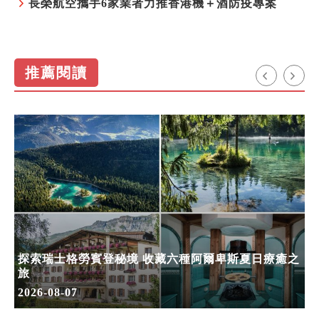
長榮航空攜手6家業者力推香港機＋酒防疫專案
推薦閱讀
探索瑞士格勞賓登秘境 收藏六種阿爾卑斯夏日療癒之
旅
2026-08-07